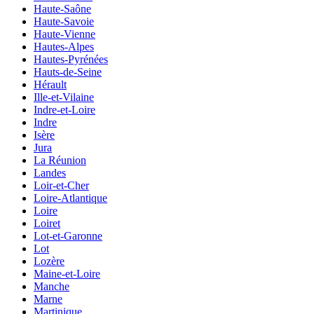
Haute-Saône
Haute-Savoie
Haute-Vienne
Hautes-Alpes
Hautes-Pyrénées
Hauts-de-Seine
Hérault
Ille-et-Vilaine
Indre-et-Loire
Indre
Isère
Jura
La Réunion
Landes
Loir-et-Cher
Loire-Atlantique
Loire
Loiret
Lot-et-Garonne
Lot
Lozère
Maine-et-Loire
Manche
Marne
Martinique