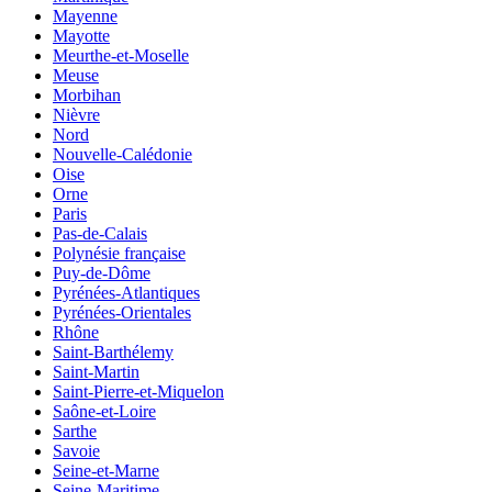
Mayenne
Mayotte
Meurthe-et-Moselle
Meuse
Morbihan
Nièvre
Nord
Nouvelle-Calédonie
Oise
Orne
Paris
Pas-de-Calais
Polynésie française
Puy-de-Dôme
Pyrénées-Atlantiques
Pyrénées-Orientales
Rhône
Saint-Barthélemy
Saint-Martin
Saint-Pierre-et-Miquelon
Saône-et-Loire
Sarthe
Savoie
Seine-et-Marne
Seine-Maritime