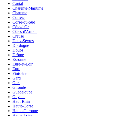
Cantal
Charente-Maritime
Charente
Corrèze
Corse-du-Sud
Côte-d'Or
Côtes-d'Armor
Creuse
Deux-Sèvres
Dordogne
Doubs
Drôme
Essonne
Eure-et-Loir
Eure
Finistère
Gard
Gers
Gironde
Guadeloupe
Guyane
Haut-Rhin
Haute-Corse
Haute-Garonne
Haute-Loire