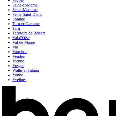
Savoie
Seine-et-Marne
Seine-Maritime
Seine-Saint-Denis
Somme
Tarn-et-Garonne
Tarn
Territoire de Belfort
Val-d'Oise
Val-de-Marne
Var
Vaucluse
Vendée
Vienne
Vosges
Wallis et Futuna
Yonne
Yvelines