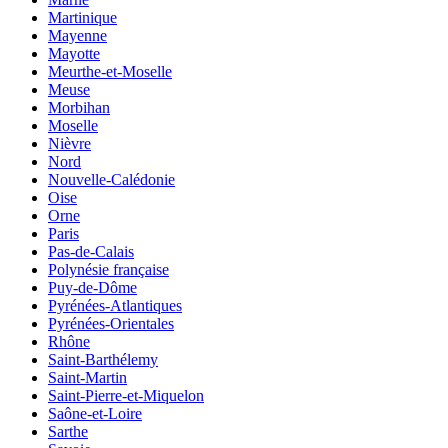
Martinique
Mayenne
Mayotte
Meurthe-et-Moselle
Meuse
Morbihan
Moselle
Nièvre
Nord
Nouvelle-Calédonie
Oise
Orne
Paris
Pas-de-Calais
Polynésie française
Puy-de-Dôme
Pyrénées-Atlantiques
Pyrénées-Orientales
Rhône
Saint-Barthélemy
Saint-Martin
Saint-Pierre-et-Miquelon
Saône-et-Loire
Sarthe