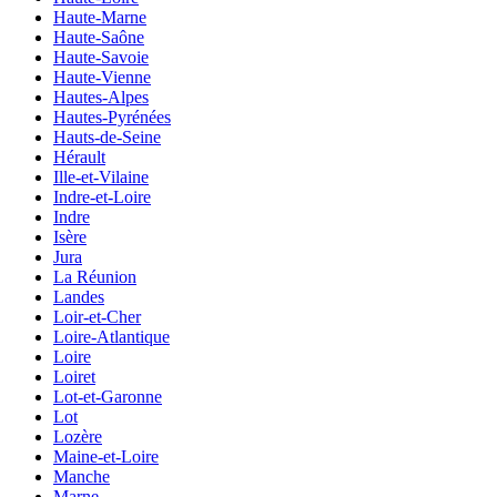
Haute-Marne
Haute-Saône
Haute-Savoie
Haute-Vienne
Hautes-Alpes
Hautes-Pyrénées
Hauts-de-Seine
Hérault
Ille-et-Vilaine
Indre-et-Loire
Indre
Isère
Jura
La Réunion
Landes
Loir-et-Cher
Loire-Atlantique
Loire
Loiret
Lot-et-Garonne
Lot
Lozère
Maine-et-Loire
Manche
Marne