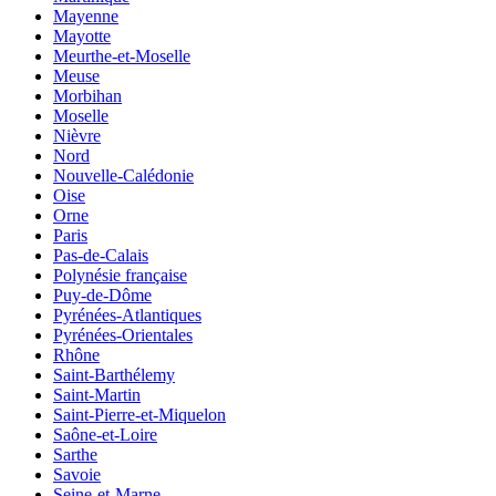
Mayenne
Mayotte
Meurthe-et-Moselle
Meuse
Morbihan
Moselle
Nièvre
Nord
Nouvelle-Calédonie
Oise
Orne
Paris
Pas-de-Calais
Polynésie française
Puy-de-Dôme
Pyrénées-Atlantiques
Pyrénées-Orientales
Rhône
Saint-Barthélemy
Saint-Martin
Saint-Pierre-et-Miquelon
Saône-et-Loire
Sarthe
Savoie
Seine-et-Marne