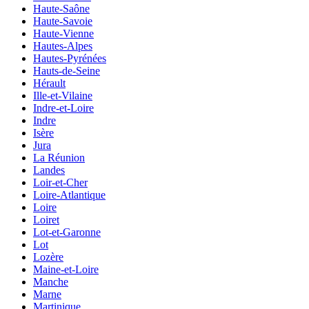
Haute-Saône
Haute-Savoie
Haute-Vienne
Hautes-Alpes
Hautes-Pyrénées
Hauts-de-Seine
Hérault
Ille-et-Vilaine
Indre-et-Loire
Indre
Isère
Jura
La Réunion
Landes
Loir-et-Cher
Loire-Atlantique
Loire
Loiret
Lot-et-Garonne
Lot
Lozère
Maine-et-Loire
Manche
Marne
Martinique