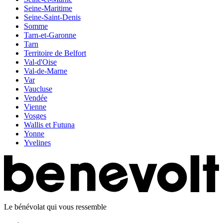
Seine-Maritime
Seine-Saint-Denis
Somme
Tarn-et-Garonne
Tarn
Territoire de Belfort
Val-d'Oise
Val-de-Marne
Var
Vaucluse
Vendée
Vienne
Vosges
Wallis et Futuna
Yonne
Yvelines
Le bénévolat qui vous ressemble