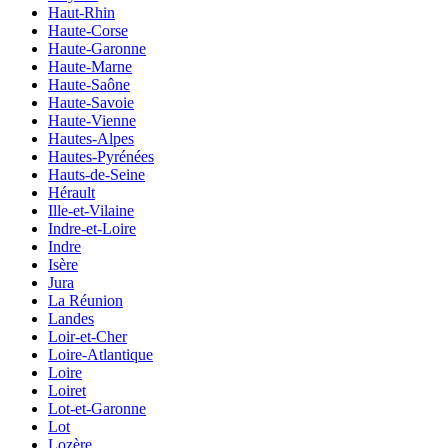
Haut-Rhin
Haute-Corse
Haute-Garonne
Haute-Marne
Haute-Saône
Haute-Savoie
Haute-Vienne
Hautes-Alpes
Hautes-Pyrénées
Hauts-de-Seine
Hérault
Ille-et-Vilaine
Indre-et-Loire
Indre
Isère
Jura
La Réunion
Landes
Loir-et-Cher
Loire-Atlantique
Loire
Loiret
Lot-et-Garonne
Lot
Lozère