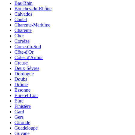
Bas-Rhin
Bouches-du-Rhône
Calvados
Cantal
Charente-Maritime
Charente
Cher
Corrèze
Corse-du-Sud
Côte-d'Or
Côtes-d'Armor
Creuse
Deux-Sèvres
Dordogne
Doubs
Drôme
Essonne
Eure-et-Loir
Eure
Finistère
Gard
Gers
Gironde
Guadeloupe
Guyane