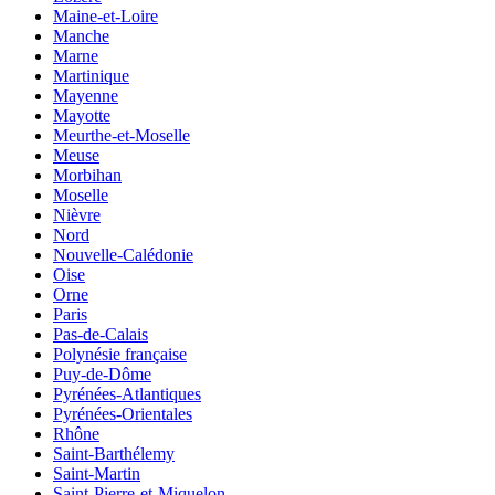
Maine-et-Loire
Manche
Marne
Martinique
Mayenne
Mayotte
Meurthe-et-Moselle
Meuse
Morbihan
Moselle
Nièvre
Nord
Nouvelle-Calédonie
Oise
Orne
Paris
Pas-de-Calais
Polynésie française
Puy-de-Dôme
Pyrénées-Atlantiques
Pyrénées-Orientales
Rhône
Saint-Barthélemy
Saint-Martin
Saint-Pierre-et-Miquelon