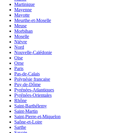
Martinique
Mayenne
Mayotte
Meurthe-et-Moselle
Meuse
Morbihan
Moselle
Nièvre
Nord
Nouvelle-Calédonie
Oise
Orne
Paris
Pas-de-Calais
Polynésie française
Puy-de-Dôme
Pyrénées-Atlantiques
Pyrénées-Orientales
Rhône
Saint-Barthélemy
Saint-Martin
Saint-Pierre-et-Miquelon
Saône-et-Loire
Sarthe
Savoie