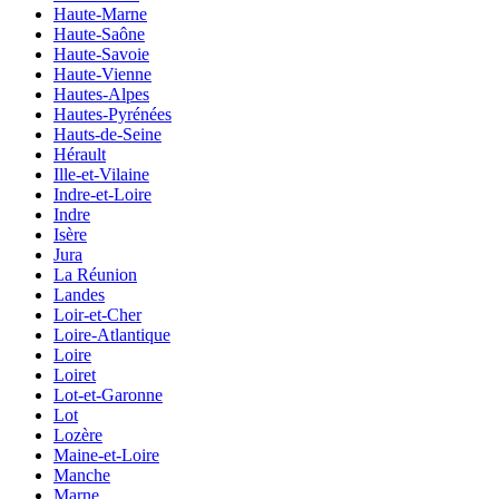
Haute-Marne
Haute-Saône
Haute-Savoie
Haute-Vienne
Hautes-Alpes
Hautes-Pyrénées
Hauts-de-Seine
Hérault
Ille-et-Vilaine
Indre-et-Loire
Indre
Isère
Jura
La Réunion
Landes
Loir-et-Cher
Loire-Atlantique
Loire
Loiret
Lot-et-Garonne
Lot
Lozère
Maine-et-Loire
Manche
Marne