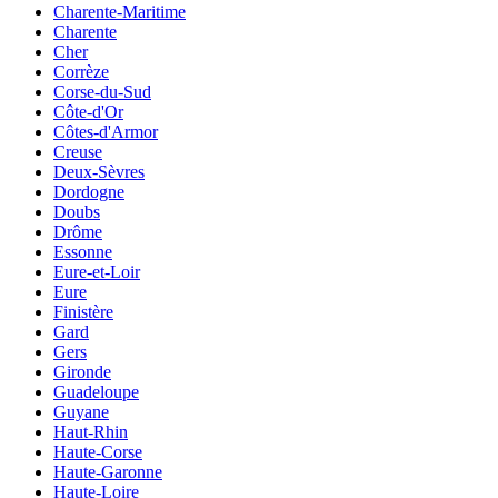
Charente-Maritime
Charente
Cher
Corrèze
Corse-du-Sud
Côte-d'Or
Côtes-d'Armor
Creuse
Deux-Sèvres
Dordogne
Doubs
Drôme
Essonne
Eure-et-Loir
Eure
Finistère
Gard
Gers
Gironde
Guadeloupe
Guyane
Haut-Rhin
Haute-Corse
Haute-Garonne
Haute-Loire