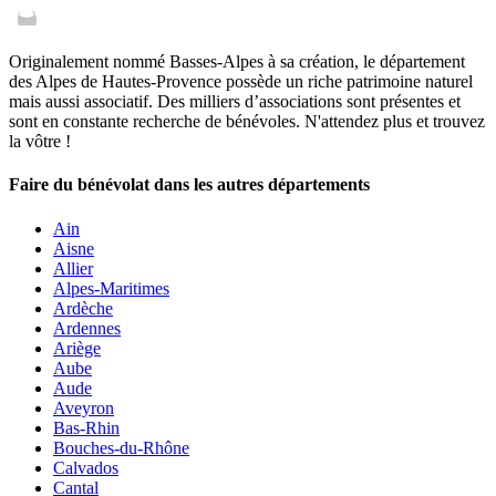
Originalement nommé Basses-Alpes à sa création, le département
des Alpes de Hautes-Provence possède un riche patrimoine naturel
mais aussi associatif. Des milliers d’associations sont présentes et
sont en constante recherche de bénévoles. N'attendez plus et trouvez
la vôtre !
Faire du bénévolat dans les autres départements
Ain
Aisne
Allier
Alpes-Maritimes
Ardèche
Ardennes
Ariège
Aube
Aude
Aveyron
Bas-Rhin
Bouches-du-Rhône
Calvados
Cantal