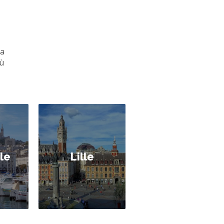
 a
où
le
Lille