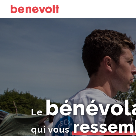
bénévol
Le
ressem
qui vous