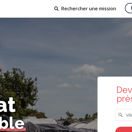
Rechercher
une mission
Dev
at
prè
ble