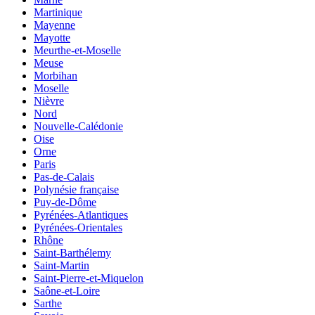
Martinique
Mayenne
Mayotte
Meurthe-et-Moselle
Meuse
Morbihan
Moselle
Nièvre
Nord
Nouvelle-Calédonie
Oise
Orne
Paris
Pas-de-Calais
Polynésie française
Puy-de-Dôme
Pyrénées-Atlantiques
Pyrénées-Orientales
Rhône
Saint-Barthélemy
Saint-Martin
Saint-Pierre-et-Miquelon
Saône-et-Loire
Sarthe