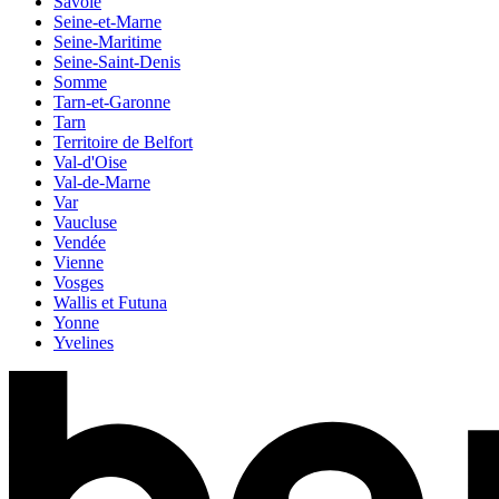
Savoie
Seine-et-Marne
Seine-Maritime
Seine-Saint-Denis
Somme
Tarn-et-Garonne
Tarn
Territoire de Belfort
Val-d'Oise
Val-de-Marne
Var
Vaucluse
Vendée
Vienne
Vosges
Wallis et Futuna
Yonne
Yvelines