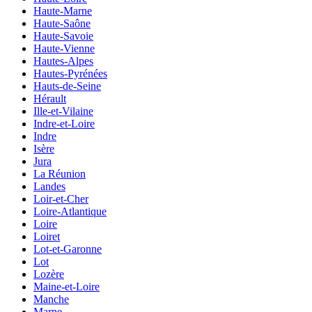
Haute-Marne
Haute-Saône
Haute-Savoie
Haute-Vienne
Hautes-Alpes
Hautes-Pyrénées
Hauts-de-Seine
Hérault
Ille-et-Vilaine
Indre-et-Loire
Indre
Isère
Jura
La Réunion
Landes
Loir-et-Cher
Loire-Atlantique
Loire
Loiret
Lot-et-Garonne
Lot
Lozère
Maine-et-Loire
Manche
Marne