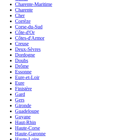
Charente-Maritime
Charente
Cher
Corrèze
Corse-du-Sud
Côte-d'Or
Côtes-d'Armor
Creuse
Deux-Sèvres
Dordogne
Doubs
Drôme
Essonne
Eure-et-Loir
Eure
Finistère
Gard
Gers
Gironde
Guadeloupe
Guyane
Haut-Rhin
Haute-Corse
Haute-Garonne
Haute-Loire