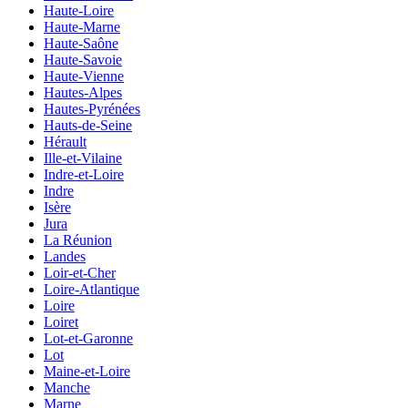
Haute-Loire
Haute-Marne
Haute-Saône
Haute-Savoie
Haute-Vienne
Hautes-Alpes
Hautes-Pyrénées
Hauts-de-Seine
Hérault
Ille-et-Vilaine
Indre-et-Loire
Indre
Isère
Jura
La Réunion
Landes
Loir-et-Cher
Loire-Atlantique
Loire
Loiret
Lot-et-Garonne
Lot
Maine-et-Loire
Manche
Marne