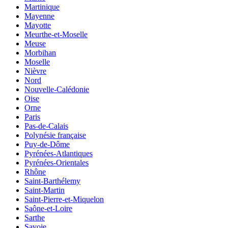
Martinique
Mayenne
Mayotte
Meurthe-et-Moselle
Meuse
Morbihan
Moselle
Nièvre
Nord
Nouvelle-Calédonie
Oise
Orne
Paris
Pas-de-Calais
Polynésie française
Puy-de-Dôme
Pyrénées-Atlantiques
Pyrénées-Orientales
Rhône
Saint-Barthélemy
Saint-Martin
Saint-Pierre-et-Miquelon
Saône-et-Loire
Sarthe
Savoie