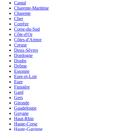
Cantal
Charente-Maritime
Charente
Cher
Corrèze
Corse-du-Sud
Côte-d'Or
Côtes-d'Armor
Creuse
Deux-Sèvres
Dordogne
Doubs
Drôme
Essonne
Eure-et-Loir
Eure
Finistère
Gard
Gers
Gironde
Guadeloupe
Guyane
Haut-Rhin
Haute-Corse
Haute-Garonne