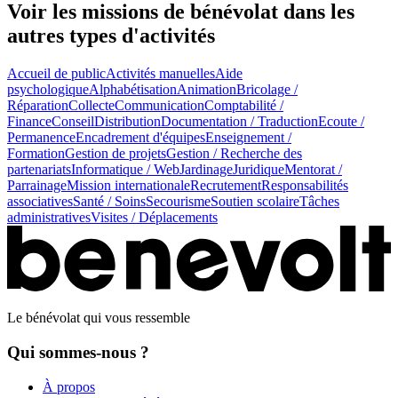
Voir les missions de bénévolat
dans les
autres types d'activités
Accueil de public
Activités manuelles
Aide
psychologique
Alphabétisation
Animation
Bricolage /
Réparation
Collecte
Communication
Comptabilité /
Finance
Conseil
Distribution
Documentation / Traduction
Ecoute /
Permanence
Encadrement d'équipes
Enseignement /
Formation
Gestion de projets
Gestion / Recherche des
partenariats
Informatique / Web
Jardinage
Juridique
Mentorat /
Parrainage
Mission internationale
Recrutement
Responsabilités
associatives
Santé / Soins
Secourisme
Soutien scolaire
Tâches
administratives
Visites / Déplacements
Le bénévolat qui vous ressemble
Qui sommes-nous ?
À propos