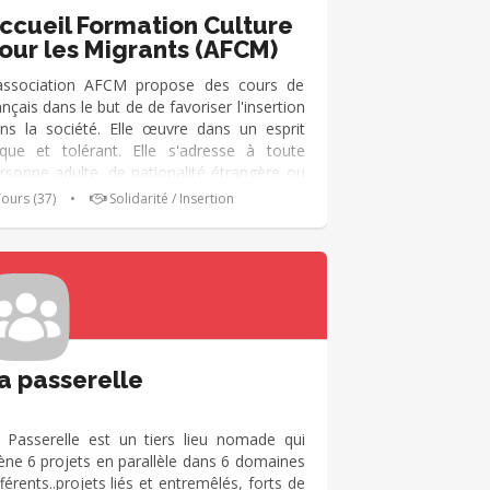
uts-de-France, c'est : - 5 fédérations
ccueil Formation Culture
partementales - 103 associations locales -
our les Migrants (AFCM)
0 bénévoles - 4 800 salariés - 21 500
ients
association AFCM propose des cours de
ançais dans le but de de favoriser l'insertion
ns la société. Elle œuvre dans un esprit
ïque et tolérant. Elle s'adresse à toute
rsonne adulte, de nationalité étrangère ou
origine étrangère, résidant régulièrement
ours (37)
•
Solidarité / Insertion
ns l'agglomération tourangelle.
a passerelle
 Passerelle est un tiers lieu nomade qui
ne 6 projets en parallèle dans 6 domaines
fférents..projets liés et entremêlés, forts de