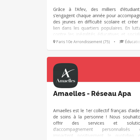
ou encore la comptabilité et la gestion,
droit, le dessin...
Grâce à l’Afev, des milliers d’étudiant
s’engagent chaque année pour accompag
des jeunes en difficulté scolaire et créer
lien dans les quartiers populaires. En lutt
contre les inégalités éducatives et social
ils·elles agissent pour une société plus ju
Paris 10e Arrondissement (75)
•
Éducati
et plus solidaire.
Amaelles - Réseau Apa
Amaelles est le 1er collectif français d’aide
de soins à la personne ! Nous souhait
offrir des services et solutio
d’accompagnement personnalisés q
impactent positivement le quotidien 