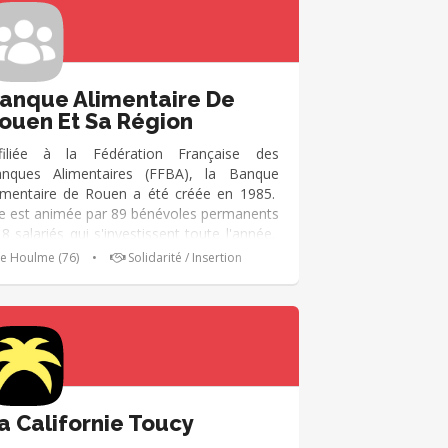
anque Alimentaire De
ouen Et Sa Région
filiée à la Fédération Française des
nques Alimentaires (FFBA), la Banque
imentaire de Rouen a été créée en 1985.
le est animée par 89 bénévoles permanents
 8 salariés qui s'investissent toute l'année.
a FFBA est elle-même membre de la
e Houlme (76)
•
Solidarité / Insertion
édération Européenne des Banques
imentaires qui rassemble 388 Banques
limentaires dans 24 pays. C'est
tuellement le plus important réseau de
tte contre la faim et la précarité, avec pour
t d’ordre la lutte contre le gaspillage
a Californie Toucy