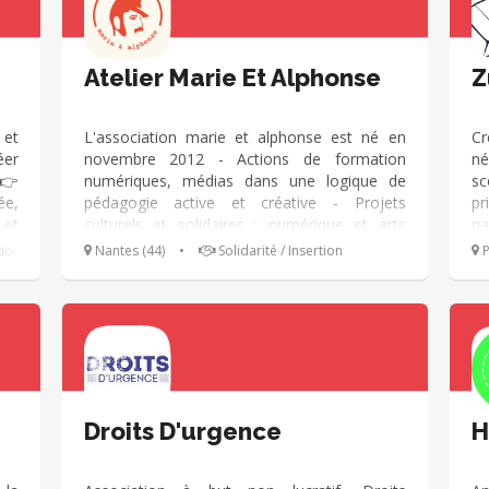
Atelier Marie Et Alphonse
Z
 et
L'association marie et alphonse est né en
Cr
éer
novembre 2012 - Actions de formation
né
 👉
numériques, médias dans une logique de
sc
ée,
pédagogie active et créative - Projets
pr
 et
culturels et solidaires : numérique et arts
na
Les
vivants - Réalisation de films adaptés au Web
da
ion
Nantes (44)
•
Solidarité / Insertion
P
eur
pour les associations, collectivités,
pr
es
entreprises : tournage et montage
si
ons
d
ent
l’
 de
par
une
les
Droits D'urgence
H
les
ers