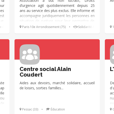
 la
Association à but non lucratif, Droits
An
our
d’urgence agit quotidiennement depuis 25
des
ans au service des plus exclus. Elle informe et
est
accompagne juridiquement les personnes en
ue.
situation de rupture pour leur permettre de
oit
connaître et de faire reconnaître leurs droits.
 / Loisirs
Paris 10e Arrondissement (75)
•
Solidarité / Insertion
1
ous
Chaque année, elle aide près de 80 000
ion
personnes en tenant des permanences
s à
juridiques généralistes dans 92 lieux
 le
d’intervention à Paris.
ent
qui
Centre social Alain
L
Coudert
ste
Aides aux devoirs, marché solidaire, accueil
De
cap
de loisirs, sorties familles...
d'
lle
ac
 ou
n
 de
ex
 et
sp
Pessac (33)
•
Éducation
G
al,
et