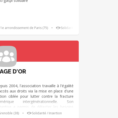
ti-gaspi solidaire
1e arrondissement de Paris (75)
•
Solidarité / Insertion
'AGE D'OR
puis 2004, l'association travaille à l'égalité
accès aux droits via la mise en place d'une
tion ciblée pour lutter contre la fracture
umérique intergénérationnelle. Son
pertise a permis de détecter les besoins
écifiques des publics isolés du numérique
renoble (38)
•
Solidarité / Insertion
 de favoriser des partenariats stratégiques