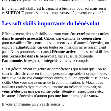
En bref un soft skill c’est la capacité à bien agir pour soi mais aussi
et SURTOUT pour les autres…vous voyez où je veux en venir ?
Les soft skills importants du bénévolat
Effectivement, des soft skills pourront vous être
extrêmement utiles
dans le monde associatif
. Citons, par exemple,
la coopération
pour travailler efficacement et sainement avec d’autres bénévoles, ou
encore
l’adaptabilité
, car oui toutes les missions ne se ressemblent
pas ! Nous pourrions citer aussi
l’écoute active
, un des soft skills les
plus
recherché dans le bénévolat
, mais aussi
la curiosité
,
l’autonomie
,
le respect, l’intégrité
, vous avez compris.
C’est généralement ce genre de compétences qui feront que l’on
se
souviendra de vous
en tant que personne agréable et sympathique,
bien au-delà de vos compétences dures, que l’on appelle aussi
hard-
skills
. Que vous soyez un as de la communication, le Mozart des
tableaux croisés dynamiques ou encore un trésorier hors-pair,
si
vous n’êtes pas une personne polie
, attentive, respectueuse etc…
les autres bénévoles n’auront
pas une bonne image de vous.
Il vous en manque un ? Pas de soucis…