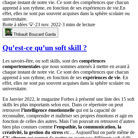
chaque instant de notre vie. Ce sont des compétences que chacun
apprend à son rythme, en fonction de ses expériences de vie.En
effet, elles ne sont pas souvent acquises dans la sphère scolaire ou
universitaire.
Boite à idées 💡
·
23 nov. 2022
·
3 mins de lecture
Thibault Boucard Garda
Qu’est-ce qu’un soft skill ?
Les savoirs-être, ou soft skills, sont des
compétences
comportementales
que nous sommes amenés à mettre en avant à
chaque instant de notre vie. Ce sont des compétences que chacun
apprend à son rythme, en fonction de ses
expériences de vie
. En
effet, elles ne sont pas souvent acquises dans la sphère scolaire ou
universitaire.
En Janvier 2022, le magazine Forbes à présenté une liste des 15 soft
skills les plus importants selon eux. Dans ce répertoire on peut
retrouver
l’intelligence émotionnelle
qui est la capacité de
reconnaître, comprendre et maîtriser ses propres émotions et agir en
fonction de celles des autres. Mais l’on pouvait en retrouver d’autres
bien plus connues comme
l’empathie, la communication, la
créativité, la gestion du stress
etc… Aujourd'hui on parle même de
CV citoyen
qui permet de mettre en avant vos différents soft skills.