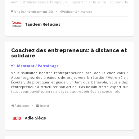
administratives liées à l'emploi, au logement et la santé • soutenir la
personne réfugiée dans les difficultés qu'elle peut rencontrer •
l'encourager dans sa prise d'autonomie et son intégration
Paris 6e Arrondissement (75)
•
Solidarité / Insertion
Tandem Réfugiés
Coachez des entrepreneurs: à distance et
solidaire
Mentorat / Parrainage
Vous souhaitez booster l'entrepreneuriat local depuis chez vous ?
Accompagnez des créateurs de projet vers la réussite ! Votre rôle :
Écouter, diagnostiquer et guider. En tant que bénévole, vous aidez
l'entrepreneur à structurer son action. Pas besoin d'être expert sur
tout : vous travaillez en relais avec d'autres bénévoles spécialisés.
À distance
•
Emploi
Adie Siège