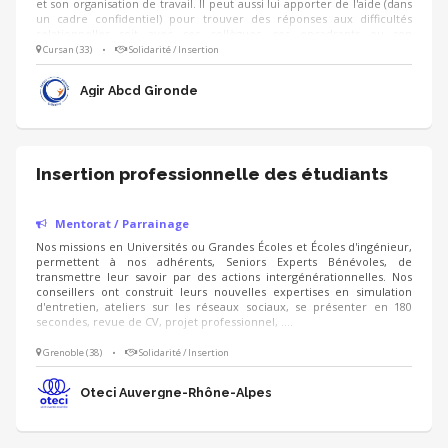
et son organisation de travail. Il peut aussi lui apporter de l'aide (dans
un cadre confidentiel) pour trouver des réponses aux difficultés
relationnelles soit avec ses collègues, ses encadrants ou son
employeur. Le mentor(e) peut l'accompagner pour retrouver un
Cursan (33)
•
Solidarité / Insertion
contrat en cas de changement d'orientation. Publics visés: Tous des
Apprentis jusqu'à 29 ans (CFA/GRETA) concernés par une
Agir Abcd Gironde
problématique qu'il souhaite traiter.
Insertion professionnelle des étudiants
Mentorat / Parrainage
Nos missions en Universités ou Grandes Écoles et Écoles d'ingénieur,
permettent à nos adhérents, Seniors Experts Bénévoles, de
transmettre leur savoir par des actions intergénérationnelles. Nos
conseillers ont construit leurs nouvelles expertises en simulation
d'entretien, ateliers sur les réseaux sociaux, se présenter en 180
secondes, revue de CV, projet professionnel, ....
Grenoble (38)
•
Solidarité / Insertion
Oteci Auvergne-Rhône-Alpes