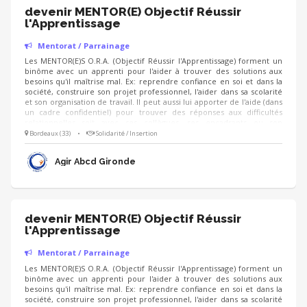
devenir MENTOR(E) Objectif Réussir
l'Apprentissage
Mentorat / Parrainage
Les MENTOR(E)S O.R.A. (Objectif Réussir l'Apprentissage) forment un
binôme avec un apprenti pour l'aider à trouver des solutions aux
besoins qu'il maîtrise mal. Ex: reprendre confiance en soi et dans la
société, construire son projet professionnel, l'aider dans sa scolarité
et son organisation de travail. Il peut aussi lui apporter de l'aide (dans
un cadre confidentiel) pour trouver des réponses aux difficultés
relationnelles soit avec ses collègues, ses encadrants ou son
employeur. Le mentor(e) peut l'accompagner pour retrouver un
Bordeaux (33)
•
Solidarité / Insertion
contrat en cas de changement d'orientation. Publics visés: Tous des
Apprentis jusqu'à 29 ans (CFA/GRETA) concernés par une
Agir Abcd Gironde
problématique qu'il souhaite traiter.
devenir MENTOR(E) Objectif Réussir
l'Apprentissage
Mentorat / Parrainage
Les MENTOR(E)S O.R.A. (Objectif Réussir l'Apprentissage) forment un
binôme avec un apprenti pour l'aider à trouver des solutions aux
besoins qu'il maîtrise mal. Ex: reprendre confiance en soi et dans la
société, construire son projet professionnel, l'aider dans sa scolarité