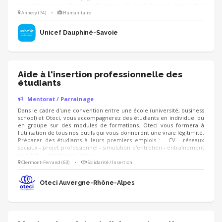
épanouissement •Vous participerez au recrutement des futurs
volontaires •Vous participerez à leur accueil au sein de l’équipe
Annecy (74)
•
Humanitaire
bénévole locale pour faciliter leur intégration •Vous organiserez un
suivi régulier de leur activité et de leurs missions •Vous les aiderez à
Unicef Dauphiné-Savoie
construire leur projet d'avenir
Aide à l'insertion professionnelle des
étudiants
Mentorat / Parrainage
Dans le cadre d'une convention entre une école (université, business
school) et Oteci, vous accompagnerez des étudiants en individuel ou
en groupe sur des modules de formations. Oteci vous formera à
l'utilisation de tous nos outils qui vous donneront une vraie légitimité.
Préparer des étudiants à leurs premiers emplois : - CV - réseaux
sociaux - projet professionnel - simulation d'entretien - entraînement
au pitch - entretien en ligne - ...
Clermont-Ferrand (63)
•
Solidarité / Insertion
Oteci Auvergne-Rhône-Alpes