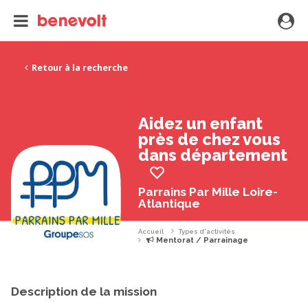
Retour à la recherche
Aidez un enfant
près de chez vous
dans département
Parrains Par Mille Loire-
Atlantique
Accueil
Types d'activités
Mentorat / Parrainage
Description de la mission