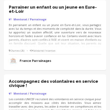
Parrainer un enfant ou un jeune en Eure-
et-Loir
Mentorat / Parrainage
En parrainant un enfant ou un jeune en Eure-et-Loir, vous partagez
avec lui du temps et des moments de complicité dans la durée. Vous
lui apportez un soutien affectif, une ouverture vers de nouveaux
horizons et l’aidez à avoir confiance en lui. Certains vivent avec leurs
parents, d’autres sont confiés à l’ASE et vivent en maison d’enfants ou
en famille d’accueil. Quelle que soit leur situation, les parents ou
titulaires de l’autorité parentale sont acteurs du projet de parrainage.
Que vous soyez en couple, avec ou sans enfant, actif ou retraité, vous
Chartres (28)
•
Solidarité / Insertion
pouvez devenir parrain ou marraine de cœur. Il suffit d’avoir envie de
partager du temps avec un enfant ou un jeune vulnérable.
France Parrainages
Accompagnez des volontaires en service
civique !
Mentorat / Parrainage
Les comités UNICEF recrutent des volontaires en service civique pour
accomplir des missions aux côtés des bénévoles. Vous aimez
travailler avec des jeunes, les aider à monter en compétences et les