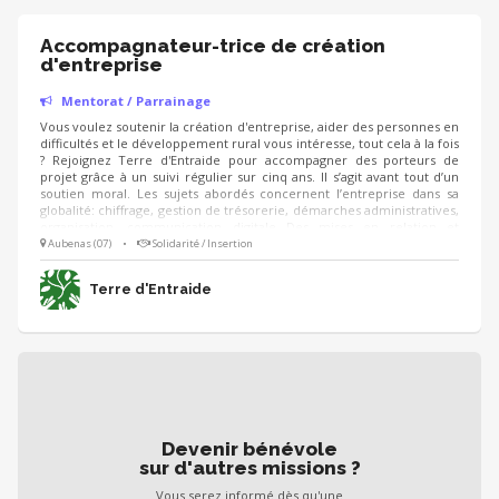
Accompagnateur-trice de création
d'entreprise
Mentorat / Parrainage
Vous voulez soutenir la création d'entreprise, aider des personnes en
difficultés et le développement rural vous intéresse, tout cela à la fois
? Rejoignez Terre d'Entraide pour accompagner des porteurs de
projet grâce à un suivi régulier sur cinq ans. Il s’agit avant tout d’un
soutien moral. Les sujets abordés concernent l’entreprise dans sa
globalité: chiffrage, gestion de trésorerie, démarches administratives,
organisation, communication digitale…Des mises en relation et
intégration dans des réseaux plus larges peuvent également être
Aubenas (07)
•
Solidarité / Insertion
proposés.
Terre d'Entraide
Devenir bénévole
sur d'autres missions ?
Vous serez informé dès qu'une