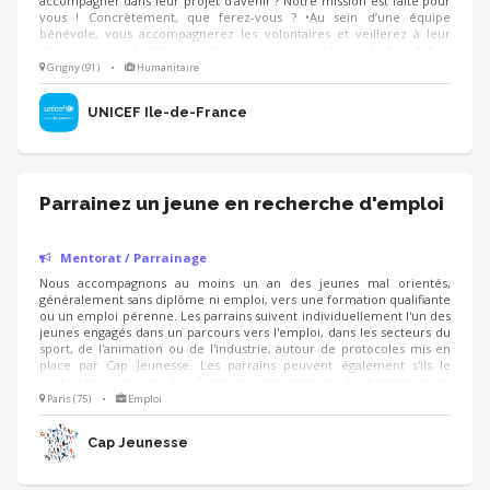
accompagner dans leur projet d’avenir ? Notre mission est faite pour
vous ! Concrètement, que ferez-vous ? •Au sein d’une équipe
bénévole, vous accompagnerez les volontaires et veillerez à leur
épanouissement •Vous participerez au recrutement des futurs
volontaires •Vous participerez à leur accueil au sein de l’équipe
Grigny (91)
•
Humanitaire
bénévole locale pour faciliter leur intégration •Vous organiserez un
suivi régulier de leur activité et de leurs missions •Vous les aiderez à
UNICEF Île-de-France
construire leur projet d'avenir
Parrainez un jeune en recherche d'emploi
Mentorat / Parrainage
Nous accompagnons au moins un an des jeunes mal orientés,
généralement sans diplôme ni emploi, vers une formation qualifiante
ou un emploi pérenne. Les parrains suivent individuellement l'un des
jeunes engagés dans un parcours vers l'emploi, dans les secteurs du
sport, de l'animation ou de l'industrie, autour de protocoles mis en
place par Cap Jeunesse. Les parrains peuvent également s'ils le
souhaitent exercer des fonctions d'animation, de formation ou
d'administration dans l'association.
Paris (75)
•
Emploi
Cap Jeunesse