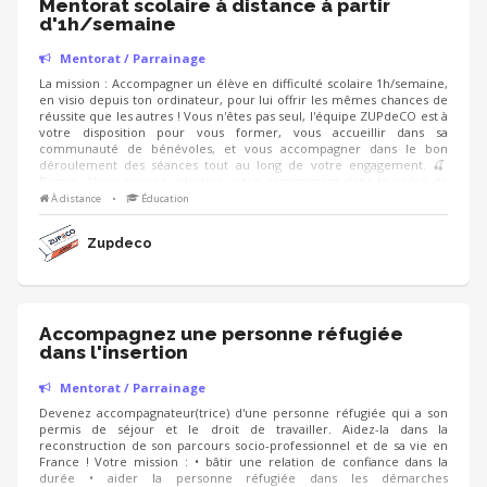
Mentorat scolaire à distance à partir
d'1h/semaine
Mentorat / Parrainage
La mission : Accompagner un élève en difficulté scolaire 1h/semaine,
en visio depuis ton ordinateur, pour lui offrir les mêmes chances de
réussite que les autres ! Vous n'êtes pas seul, l'équipe ZUPdeCO est à
votre disposition pour vous former, vous accueillir dans sa
communauté de bénévoles, et vous accompagner dans le bon
déroulement des séances tout au long de votre engagement. 🍒​
Bonus : Vous pouvez valoriser votre engagement dans le cadre de
votre cursus scolaire/académique et professionnel (CV) Début de la
À distance
•
Éducation
mission : septembre 2026
Zupdeco
Accompagnez une personne réfugiée
dans l'insertion
Mentorat / Parrainage
Devenez accompagnateur(trice) d'une personne réfugiée qui a son
permis de séjour et le droit de travailler. Aidez-la dans la
reconstruction de son parcours socio-professionnel et de sa vie en
France ! Votre mission : • bâtir une relation de confiance dans la
durée • aider la personne réfugiée dans les démarches