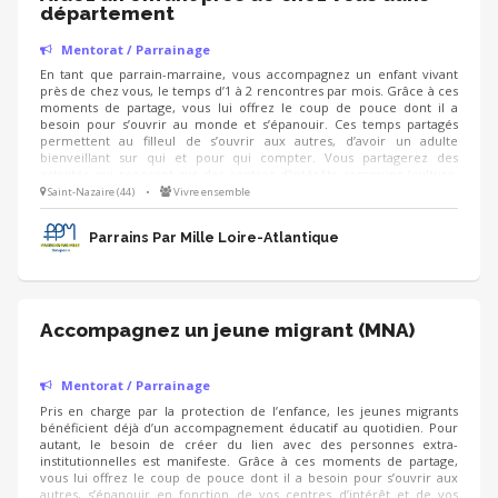
département
Mentorat / Parrainage
En tant que parrain-marraine, vous accompagnez un enfant vivant
près de chez vous, le temps d’1 à 2 rencontres par mois. Grâce à ces
moments de partage, vous lui offrez le coup de pouce dont il a
besoin pour s’ouvrir au monde et s’épanouir. Ces temps partagés
permettent au filleul de s’ouvrir aux autres, d’avoir un adulte
bienveillant sur qui et pour qui compter. Vous partagerez des
activités qui reposent sur des centres d'intérêts communs (culture,
sport, bricolages, balades...) en dehors du cadre familial ou
Saint-Nazaire (44)
•
Vivre ensemble
institutionnel dans lequel il évolue. Le petit plus : une communauté
de bénévoles solidaire et dynamique à retrouver lors des
Parrains Par Mille Loire-Atlantique
événements de l’association (pique-niques, fêtes...)
Accompagnez un jeune migrant (MNA)
Mentorat / Parrainage
Pris en charge par la protection de l’enfance, les jeunes migrants
bénéficient déjà d’un accompagnement éducatif au quotidien. Pour
autant, le besoin de créer du lien avec des personnes extra-
institutionnelles est manifeste. Grâce à ces moments de partage,
vous lui offrez le coup de pouce dont il a besoin pour s’ouvrir aux
autres, s’épanouir en fonction de vos centres d’intérêt et de vos