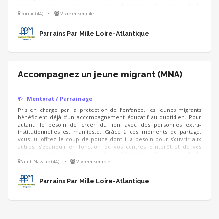
envies : sports, loisirs, discussions, découverte des codes de la
société française, être une personne de confiance, disponible pour
Pornic (44)
•
Vivre ensemble
l’écouter et l’encourager, l'aider dans son insertion professionnelle,
une aide à la candidature (CV, lettre de motivation, simulation
Parrains Par Mille Loire-Atlantique
d’entretien)...
Accompagnez un jeune migrant (MNA)
Mentorat / Parrainage
Pris en charge par la protection de l’enfance, les jeunes migrants
bénéficient déjà d’un accompagnement éducatif au quotidien. Pour
autant, le besoin de créer du lien avec des personnes extra-
institutionnelles est manifeste. Grâce à ces moments de partage,
vous lui offrez le coup de pouce dont il a besoin pour s’ouvrir aux
autres, s’épanouir en fonction de vos centres d’intérêt et de vos
envies : sports, loisirs, discussions, découverte des codes de la
société française, être une personne de confiance, disponible pour
Saint-Nazaire (44)
•
Vivre ensemble
l’écouter et l’encourager, l'aider dans son insertion professionnelle,
une aide à la candidature (CV, lettre de motivation, simulation
Parrains Par Mille Loire-Atlantique
d’entretien)...