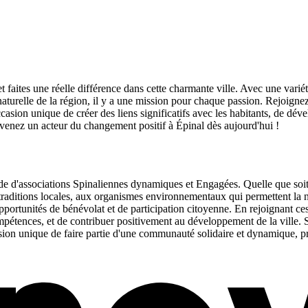
 faites une réelle différence dans cette charmante ville. Avec une variét
naturelle de la région, il y a une mission pour chaque passion. Rejoignez
ion unique de créer des liens significatifs avec les habitants, de dév
t devenez un acteur du changement positif à Épinal dès aujourd'hui !
ude d'associations Spinaliennes dynamiques et Engagées. Quelle que soit v
s traditions locales, aux organismes environnementaux qui permettent la na
ortunités de bénévolat et de participation citoyenne. En rejoignant ces 
mpétences, et de contribuer positivement au développement de la ville
on unique de faire partie d'une communauté solidaire et dynamique, prête 