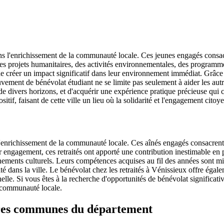
ans l'enrichissement de la communauté locale. Ces jeunes engagés consa
 à des projets humanitaires, des activités environnementales, des progr
e créer un impact significatif dans leur environnement immédiat. Grâce à 
mouvement de bénévolat étudiant ne se limite pas seulement à aider les au
de divers horizons, et d'acquérir une expérience pratique précieuse qui
itif, faisant de cette ville un lieu où la solidarité et l'engagement ci
 l'enrichissement de la communauté locale. Ces aînés engagés consacrent
ur engagement, ces retraités ont apporté une contribution inestimable en 
ents culturels. Leurs compétences acquises au fil des années sont mises
darité dans la ville. Le bénévolat chez les retraités à Vénissieux offre ég
lle. Si vous êtes à la recherche d'opportunités de bénévolat significati
a communauté locale.
tres communes du département