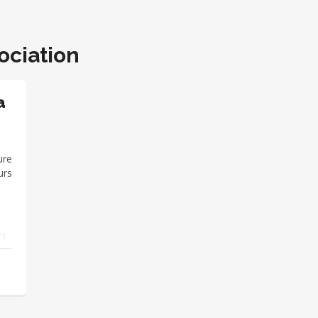
ociation
a
ure
urs
rs