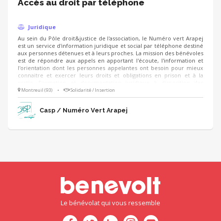
Accès au droit par téléphone
Juridique
Au sein du Pôle droit&justice de l'association, le Numéro vert Arapej
est un service d'information juridique et social par téléphone destiné
aux personnes détenues et à leurs proches. La mission des bénévoles
est de répondre aux appels en apportant l'écoute, l'information et
l'orientation dont les personnes appelantes ont besoin pour mieux
connaitre et exercer leurs droits et obligations en prison et à la
sortie. Formation et documentation juridique à disposition des
bénévoles.
Montreuil (93)
•
Solidarité / Insertion
Casp / Numéro Vert Arapej
Le bénévolat qui vous ressemble