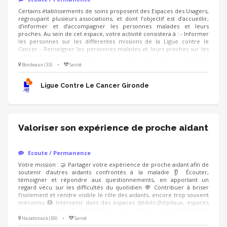
Certains établissements de soins proposent des Espaces des Usagers,
regroupant plusieurs associations, et dont l’objectif est d’accueillir,
d’informer et d’accompagner les personnes malades et leurs
proches. Au sein de cet espace, votre activité consistera à : - Informer
les personnes sur les différentes missions de la Ligue contre le
Cancer - Renseigner les personnes malades et leurs proches sur les
différents dispositifs proposés par la Ligue pour les accompagner
dans leur parcours de soins Compétences: - Capacité d’écoute,
Bordeaux (33)
•
Santé
empathie - Respect de la confidentialité - Aisance orale et qualités
relationnelles - Capacité à travailler en équipe et à respecter les
Ligue Contre Le Cancer Gironde
consignes
Valoriser son expérience de proche aidant
Ecoute / Permanence
Votre mission : 🤝 Partager votre expérience de proche aidant afin de
soutenir d’autres aidants confrontés à la maladie 👂 Écouter,
témoigner et répondre aux questionnements, en apportant un
regard vécu sur les difficultés du quotidien 💬 Contribuer à briser
l’isolement et rendre visible le rôle des aidants, encore trop souvent
méconnu 🏥 Intervenir dans des espaces dédiés (hôpitaux, espaces
Ligue) ou lors de formations et actions de sensibilisation
(professionnels de santé, entreprises), en étant accompagné.e par un
Hazebrouck (59)
•
Santé
modérateur formé Compétences : ❤️ Écoute bienveillante et