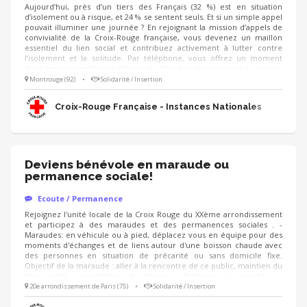
Aujourd’hui, près d’un tiers des Français (32 %) est en situation
d’isolement ou à risque, et 24 % se sentent seuls. Et si un simple appel
pouvait illuminer une journée ? En rejoignant la mission d’appels de
convivialité de la Croix-Rouge française, vous devenez un maillon
essentiel du lien social et contribuez activement à lutter contre
l’isolement et la solitude. Par téléphone, vous offrez un moment
d’échange permettant à chacun de s’évader, de retrouver le sourire
et de se sentir considéré. Cette mission s’adresse à toute personne
Montrouge (92)
•
Solidarité / Insertion
qui en ressent le besoin sans distinction : personnes âgées,
personnes en situation de handicap, aidants, parents isolés, jeunes,
Croix-Rouge Française - Instances Nationales
personnes précaires, …
Deviens bénévole en maraude ou
permanence sociale!
Ecoute / Permanence
Rejoignez l'unité locale de la Croix Rouge du XXème arrondissement
et participez à des maraudes et des permanences sociales . -
Maraudes: en véhicule ou à pied, déplacez vous en équipe pour des
moments d'échanges et de liens autour d'une boisson chaude avec
des personnes en situation de précarité ou sans domicile fixe.
Objectif de la maraude : aller à la rencontre de ce public, maintien du
lien social, orientation et réponse d'urgence si possible. -
Permanences : au sein de nos locaux, accueil et orientation du public
20e arrondissement de Paris (75)
•
Solidarité / Insertion
pour les accompagner dans des besoins divers (comprendre des
documents/ les orienter vers les bonnes institutions/ créer un CV.. ).