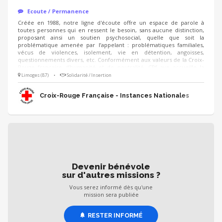
Ecoute / Permanence
Créée en 1988, notre ligne d'écoute offre un espace de parole à
toutes personnes qui en ressent le besoin, sans aucune distinction,
proposant ainsi un soutien psychosocial, quelle que soit la
problématique amenée par l’appelant : problématiques familiales,
vécus de violences, isolement, vie en détention, angoisses,
questionnements divers, etc. Conformément aux valeurs de la Croix-
Rouge française d’humanité et de neutralité, CRf ave accueille la
parole de toutes les personnes issues de la population générale mais
Limoges (87)
•
Solidarité / Insertion
aussi tous les détenus incarcérés en France. Dans ce cadre, les
bénévoles écoutent en moyenne 140 000 appels par an dont ⅓
Croix-Rouge Française - Instances Nationales
proviennent de personnes placées sous main de justice.
Devenir bénévole
sur d'autres missions ?
Vous serez informé dès qu'une
mission sera publiée
RESTER INFORMÉ