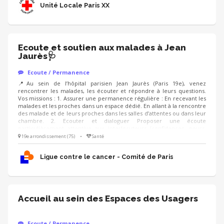
Unité Locale Paris XX
Ecoute et soutien aux malades à Jean
Jaurès🩺
Ecoute / Permanence
📍Au sein de l’hôpital parisien Jean Jaurès (Paris 19e), venez
rencontrer les malades, les écouter et répondre à leurs questions.
Vos missions : 1. Assurer une permanence régulière : En recevant les
malades et les proches dans un espace dédié. En allant à la rencontre
des malade et de leurs proches dans les salles d’attentes ou dans leur
chambre. 2. Ecouter et dialoguer Proposer une écoute
particulièrement attentive aux interlocuteurs (confidences, peurs,
inquiétudes) Informer sur les activités offertes par la Ligue Savoir
19e arrondissement (75)
•
Santé
orienter vers des personnes compétentes Savoir garder toute la
réserve nécessaire afin d’être accueilli et respecté par les équipes
Ligue contre le cancer - Comité de Paris
soignantes
Accueil au sein des Espaces des Usagers
Ecoute / Permanence