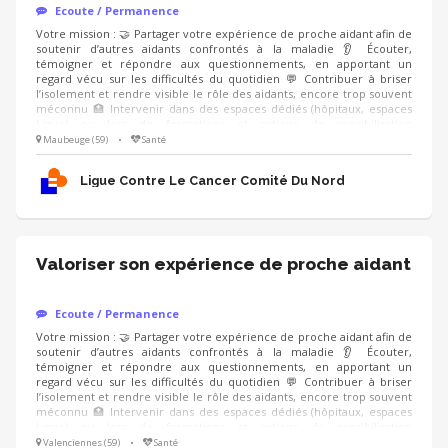
Ecoute / Permanence
Votre mission : 🤝 Partager votre expérience de proche aidant afin de
soutenir d’autres aidants confrontés à la maladie 👂 Écouter,
témoigner et répondre aux questionnements, en apportant un
regard vécu sur les difficultés du quotidien 💬 Contribuer à briser
l’isolement et rendre visible le rôle des aidants, encore trop souvent
méconnu 🏥 Intervenir dans des espaces dédiés (hôpitaux, espaces
Ligue) ou lors de formations et actions de sensibilisation
(professionnels de santé, entreprises), en étant accompagné.e par un
Maubeuge (59)
•
Santé
modérateur formé Compétences : ❤️ Écoute bienveillante et
empathie 🗝️ Capacité à prendre du recul sur son vécu 🤐 Respect du
Ligue Contre Le Cancer Comité Du Nord
cadre et de la confidentialité
Valoriser son expérience de proche aidant
Ecoute / Permanence
Votre mission : 🤝 Partager votre expérience de proche aidant afin de
soutenir d’autres aidants confrontés à la maladie 👂 Écouter,
témoigner et répondre aux questionnements, en apportant un
regard vécu sur les difficultés du quotidien 💬 Contribuer à briser
l’isolement et rendre visible le rôle des aidants, encore trop souvent
méconnu 🏥 Intervenir dans des espaces dédiés (hôpitaux, espaces
Ligue) ou lors de formations et actions de sensibilisation
(professionnels de santé, entreprises), en étant accompagné.e par un
Valenciennes (59)
•
Santé