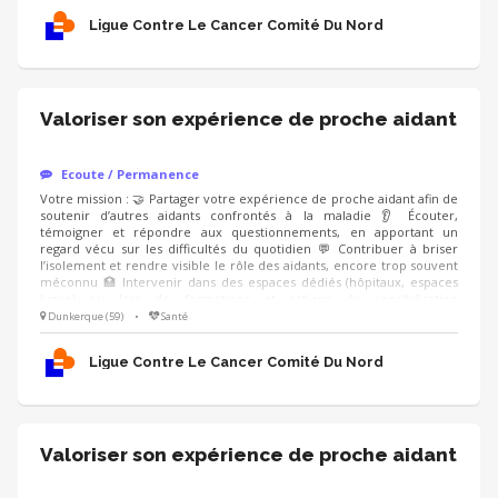
empathie 🗝️ Capacité à prendre du recul sur son vécu 🤐 Respect du
Ligue Contre Le Cancer Comité Du Nord
cadre et de la confidentialité
Valoriser son expérience de proche aidant
Ecoute / Permanence
Votre mission : 🤝 Partager votre expérience de proche aidant afin de
soutenir d’autres aidants confrontés à la maladie 👂 Écouter,
témoigner et répondre aux questionnements, en apportant un
regard vécu sur les difficultés du quotidien 💬 Contribuer à briser
l’isolement et rendre visible le rôle des aidants, encore trop souvent
méconnu 🏥 Intervenir dans des espaces dédiés (hôpitaux, espaces
Ligue) ou lors de formations et actions de sensibilisation
(professionnels de santé, entreprises), en étant accompagné.e par un
Dunkerque (59)
•
Santé
modérateur formé Compétences : ❤️ Écoute bienveillante et
empathie 🗝️ Capacité à prendre du recul sur son vécu 🤐 Respect du
Ligue Contre Le Cancer Comité Du Nord
cadre et de la confidentialité
Valoriser son expérience de proche aidant