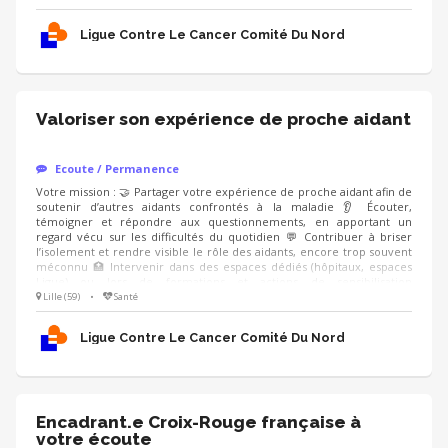
modérateur formé Compétences : ❤️ Écoute bienveillante et
empathie 🗝️ Capacité à prendre du recul sur son vécu 🤐 Respect du
Ligue Contre Le Cancer Comité Du Nord
cadre et de la confidentialité
Valoriser son expérience de proche aidant
Ecoute / Permanence
Votre mission : 🤝 Partager votre expérience de proche aidant afin de
soutenir d’autres aidants confrontés à la maladie 👂 Écouter,
témoigner et répondre aux questionnements, en apportant un
regard vécu sur les difficultés du quotidien 💬 Contribuer à briser
l’isolement et rendre visible le rôle des aidants, encore trop souvent
méconnu 🏥 Intervenir dans des espaces dédiés (hôpitaux, espaces
Ligue) ou lors de formations et actions de sensibilisation
(professionnels de santé, entreprises), en étant accompagné.e par un
Lille (59)
•
Santé
modérateur formé Compétences : ❤️ Écoute bienveillante et
empathie 🗝️ Capacité à prendre du recul sur son vécu 🤐 Respect du
Ligue Contre Le Cancer Comité Du Nord
cadre et de la confidentialité
Encadrant.e Croix-Rouge française à
votre écoute