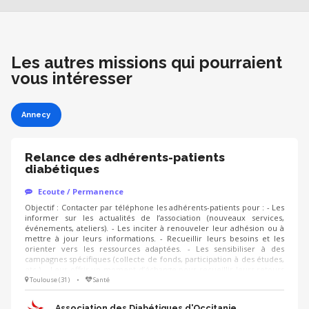
Les autres missions qui pourraient
vous intéresser
Annecy
Relance des adhérents-patients
diabétiques
Ecoute / Permanence
Objectif : Contacter par téléphone les adhérents-patients pour : - Les
informer sur les actualités de l’association (nouveaux services,
événements, ateliers). - Les inciter à renouveler leur adhésion ou à
mettre à jour leurs informations. - Recueillir leurs besoins et les
orienter vers les ressources adaptées. - Les sensibiliser à des
campagnes spécifiques (collecte de fonds, participation à des études,
etc.). - Leur offrir un moment d’échange pour recueillir leurs retours
ou répondre à leurs questions. Pourquoi cette mission est
Toulouse (31)
•
Santé
importante ? Vous contribuez directement à améliorer la qualité de
vie des patients. Vous créez du lien et offrez un soutien moral aux
Association des Diabétiques d'Occitanie