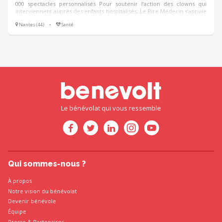
000 spectacles personnalisés Pour soutenir l’action des clowns qui
interviennent auprès des enfants hospitalisés, Le Rire Médecin s’appuie
sur un réseau de bénévoles regroupés en Comités de soutien situés
Nantes (44)
•
Santé
dans les régions où intervient l’association. Le Comité de bénévoles de
Nantes a pour mission d’impulser, de fédérer et de coordonner toutes
les initiatives qui contribuent au rayonnement du Rire Médecin sur son
territoire.
Le bénévolat qui vous ressemble
Qui sommes-nous ?
À propos
Notre vision du bénévolat
Devenir bénévole
Équipe
Presse
&
Partenaires