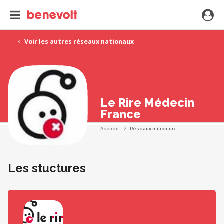
Voir les autres réseaux nationaux
Le Rire Médecin
France
Accueil
Réseaux nationaux
Les stuctures