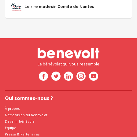
événements solidaires (courses sportives, animation de stands,...)
Le rire médecin Comité de Nantes
Le bénévolat qui vous ressemble
Qui sommes-nous ?
À propos
Notre vision du bénévolat
Devenir bénévole
Équipe
Presse
&
Partenaires