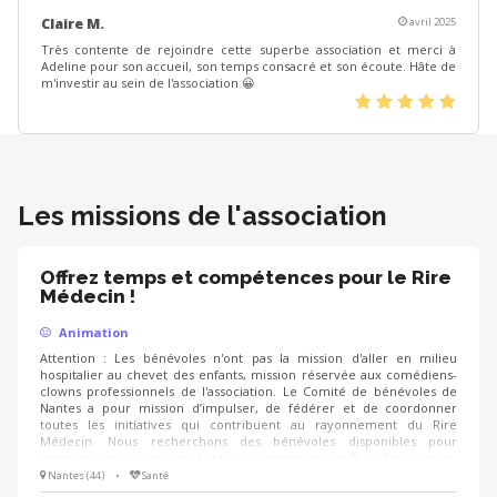
Claire M.
avril 2025
Très contente de rejoindre cette superbe association et merci à
Adeline pour son accueil, son temps consacré et son écoute. Hâte de
m'investir au sein de l'association 😀
(*)
(*)
(*)
(*)
(*)
Les missions de l'association
Offrez temps et compétences pour le Rire
Médecin !
Animation
Attention : Les bénévoles n'ont pas la mission d'aller en milieu
hospitalier au chevet des enfants, mission réservée aux comédiens-
clowns professionnels de l'association. Le Comité de bénévoles de
Nantes a pour mission d’impulser, de fédérer et de coordonner
toutes les initiatives qui contribuent au rayonnement du Rire
Médecin. Nous recherchons des bénévoles disponibles pour
organiser et/ou participer à des évènements au profit de l’association,
notamment : • Intervenir auprès d'écoles et/ou d'entreprises en
Nantes (44)
•
Santé
semaine aux horaires scolaires • Participer ponctuellement à des