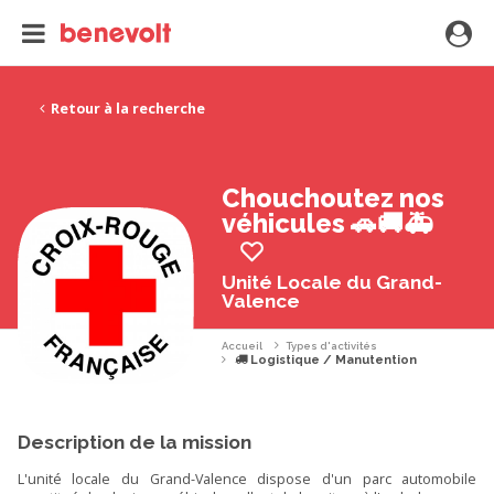
Retour à la recherche
Chouchoutez nos
véhicules 🚗🚚🚑
Unité Locale du Grand-
Valence
Accueil
Types d'activités
Logistique / Manutention
Description de la mission
L'unité locale du Grand-Valence dispose d'un parc automobile