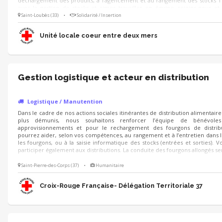
déchargement des produits, à l’agencement et au rangement des stocks Tu 
avec la gestion de stocks et aimes travailler en équipe, rejoins-nous et
maillon essentiel de la lutte contre la précarité alimentaire !
Saint-Loubès (33)
•
Solidarité / Insertion
Unité locale coeur entre deux mers
Gestion logistique et acteur en distribution
Logistique / Manutention
Dans le cadre de nos actions sociales itinérantes de distribution alimentair
plus démunis, nous souhaitons renforcer l’équipe de bénévole
approvisionnements et pour le rechargement des fourgons de distrib
pourrez aider, selon vos compétences, au rangement et à l’entretien dans l
les fourgons, ou à la saisie informatique des stocks (entrées et sorties). 
participer également aux distributions. La conduite des fourgons allongés ser
Saint-Pierre-des-Corps (37)
•
Humanitaire
Croix-Rouge Française- Délégation Territoriale 37