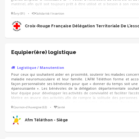
matériel, afin qu'il soit toujours prêt à être utilisé et si besoin à son ren
Grâce à toi, les bénévoles disposent du matériel dont ils ont besoin pour a
meilleures conditions. Tu joues un rôle essentiel au bon fonctionne
Évry (91)
•
Solidarité / Insertion
activités !
Croix-Rouge Française Délégation Territoriale De L'es
Equipier(ère) logistique
Logistique / Manutention
Pour ceux qui souhaitent aider en proximité, soutenir les malades concer
maladie neuromusculaire et leur famille. L’AFM Téléthon forme et ac
façon personnalisée ses bénévoles pour que « donner du temps soit une
épanouissante ». Les bénévoles de la délégation départementale souhait
leur équipe pour développer les activités de convivialité et faciliter l'accès 
Mettre en œuvre des activités afin de rompre la solitude des personnes
Crée rune dynamique d’ouverture, de convivialité, de partage. Rendre acc
activités culturelles et permettre ainsi aux personnes malades de se sent
Cournon-d'Auvergne (63)
•
Santé
part entière.
Afm Téléthon - Siège