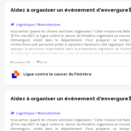
Aidez à organiser un évènement d'envergure🛠
Logistique / Manutention
Vous aimez quand les choses sont bien organisées ? Cette mission est faite
📋 Fin mai 2027, la Ligue contre le cancer du Finistère organisera un nouv
d’envergure, inédit dans le département. Pour préparer ce temps 
recherchons une personne prête à rejoindre l’aventure côté logistique. Vot
appuyer la personne responsable dans la préparation logistique de l’évén
au repérage des besoins matériels, suivi de petits points d’organisation, part
plan du site, signalétique, installation, accès, circulation, stationnement et
prévoir en cas d’imprévu.
Guipavas (29)
•
Santé
Ligue contre le cancer du Finistère
Aidez à organiser un évènement d'envergure🛠
Logistique / Manutention
Vous aimez quand les choses sont bien organisées ? Cette mission est faite
📋 Fin mai 2027, la Ligue contre le cancer du Finistère organisera un nouv
d’envergure, inédit dans le département. Pour préparer ce temps 