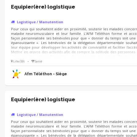
Equipier(ère) logistique
Logistique / Manutention
Pour ceux qui souhaitent aider en proximité, soutenir les malades concer
maladie neuromusculaire et leur famille. L’AFM Téléthon forme et ac
façon personnalisée ses bénévoles pour que « donner du temps soit une
épanouissante ». Les bénévoles de la délégation départementale souhait
leur équipe pour développer les activités de convivialité et faciliter l'accès 
Mettre en œuvre des activités afin de rompre la solitude des personnes
Crée rune dynamique d’ouverture, de convivialité, de partage. Rendre acc
activités culturelles et permettre ainsi aux personnes malades de se sent
Lille (59)
•
Santé
part entière.
Afm Téléthon - Siège
Equipier(ère) logistique
Logistique / Manutention
Pour ceux qui souhaitent aider en proximité, soutenir les malades concer
maladie neuromusculaire et leur famille. L’AFM Téléthon forme et ac
façon personnalisée ses bénévoles pour que « donner du temps soit une
épanouissante ». Les bénévoles de la délégation départementale souhait