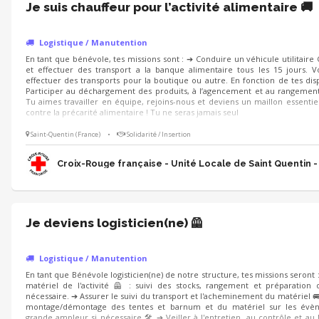
Je suis chauffeur pour l’activité alimentaire 🚚
Logistique / Manutention
En tant que bénévole, tes missions sont : ➔ Conduire un véhicule utilitaire
et effectuer des transport a la banque alimentaire tous les 15 jours. 
effectuer des transports pour la boutique ou autre. En fonction de tes dis
Participer au déchargement des produits, à l’agencement et au rangement
Tu aimes travailler en équipe, rejoins-nous et deviens un maillon essentiel
contre la précarité alimentaire ! Tu ne seras jamais seul
Saint-Quentin (France)
•
Solidarité / Insertion
Croix-Rouge française - Unité Locale de Saint Quentin -
Je deviens logisticien(ne) 🦺
Logistique / Manutention
En tant que Bénévole logisticien(ne) de notre structure, tes missions seront 
matériel de l'activité 🦺 : suivi des stocks, rangement et préparation 
nécessaire. ➔ Assurer le suivi du transport et l'acheminement du matériel 
montage/démontage des tentes et barnum et du matériel sur les évè
grande ampleur si nécessaire 🛠️ ➔ Veiller à l'entretien, au contrôle et au