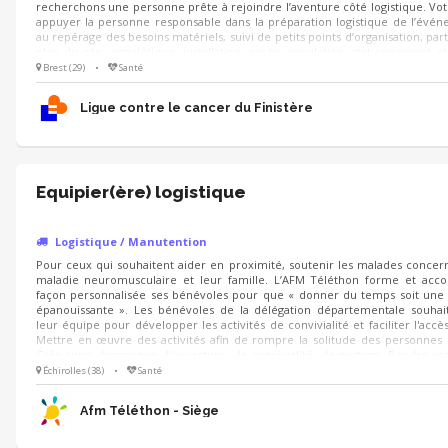
recherchons une personne prête à rejoindre l’aventure côté logistique. Vot
appuyer la personne responsable dans la préparation logistique de l’évén
au repérage des besoins matériels, suivi de petits points d’organisation, part
plan du site, signalétique, installation, accès, circulation, stationnement et
prévoir en cas d’imprévu.
Brest (29)
•
Santé
Ligue contre le cancer du Finistère
Equipier(ère) logistique
Logistique / Manutention
Pour ceux qui souhaitent aider en proximité, soutenir les malades concer
maladie neuromusculaire et leur famille. L’AFM Téléthon forme et ac
façon personnalisée ses bénévoles pour que « donner du temps soit une
épanouissante ». Les bénévoles de la délégation départementale souhait
leur équipe pour développer les activités de convivialité et faciliter l'accès 
Mettre en œuvre des activités afin de rompre la solitude des personnes
Crée rune dynamique d’ouverture, de convivialité, de partage. Rendre acc
activités culturelles et permettre ainsi aux personnes malades de se sent
Échirolles (38)
•
Santé
part entière.
Afm Téléthon - Siège