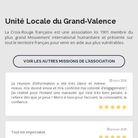
Unité Locale du Grand-Valence
La Croix-Rouge française est une association loi 1901 membre du
plus grand Mouvement international humanitaire et présente sur
tout le territoire français pour venir en aide aux plus vulnérables.
VOIR LES AUTRES MISSIONS DE L'ASSOCIATION
mars 2026
La réunion d'information a été très claire et même
mieux, m'a donné envie et m'a confirmé ma volonté d'engagement !
J'ai réalisé pour l'instant une maraude qui s'est très bien passée, à
refaire dès que je peux ! Merci à tous pour l'accueil, la convivialité, la
confiance.
(*)
(*)
(*)
(*)
(*)
janvier 2026
Tout est impeccable
(*)
(*)
(*)
(*)
(*)