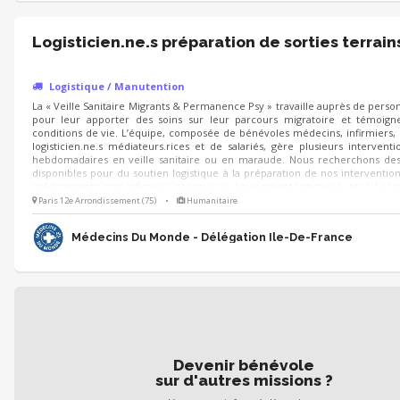
Logisticien.ne.s préparation de sorties terrain
Logistique / Manutention
La « Veille Sanitaire Migrants & Permanence Psy » travaille auprès de perso
pour leur apporter des soins sur leur parcours migratoire et témoign
conditions de vie. L’équipe, composée de bénévoles médecins, infirmiers, 
logisticien.ne.s médiateurs.rices et de salariés, gère plusieurs interventi
hebdomadaires en veille sanitaire ou en maraude. Nous recherchons de
disponibles pour du soutien logistique à la préparation de nos intervention
médicaments, sacs infirmier, pharmacie, équipement logistique, etc.). Les 
de sorties se font habituellement les lundis matins, mardi matins et/ou l
Paris 12e Arrondissement (75)
•
Humanitaire
dans la journée.
Médecins Du Monde - Délégation Ile-De-France
Devenir bénévole
sur d'autres missions ?