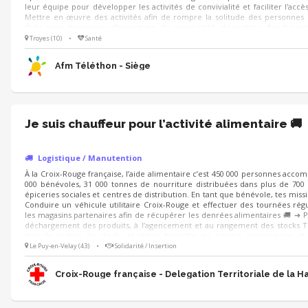
leur équipe pour développer les activités de convivialité et faciliter l'accès 
Mettre en œuvre des activités afin de rompre la solitude des personnes
Crée rune dynamique d’ouverture, de convivialité, de partage. Rendre acc
activités culturelles et permettre ainsi aux personnes malades de se sent
Troyes (10)
•
Santé
part entière.
Afm Téléthon - Siège
Je suis chauffeur pour l’activité alimentaire 🚚
Logistique / Manutention
À la Croix-Rouge française, l’aide alimentaire c’est 450 000 personnes acco
000 bénévoles, 31 000 tonnes de nourriture distribuées dans plus de 700 
épiceries sociales et centres de distribution. En tant que bénévole, tes missi
Conduire un véhicule utilitaire Croix-Rouge et effectuer des tournées rég
les magasins partenaires afin de récupérer les denrées alimentaires 🚚 ➔ P
déchargement des produits, à l’agencement et au rangement des stocks Tu 
avec la gestion de stocks et aimes travailler en équipe, rejoins-nous et
maillon essentiel de la lutte contre la précarité alimentaire !
Le Puy-en-Velay (43)
•
Solidarité / Insertion
Croix-Rouge française - Delegation Territoriale de la H