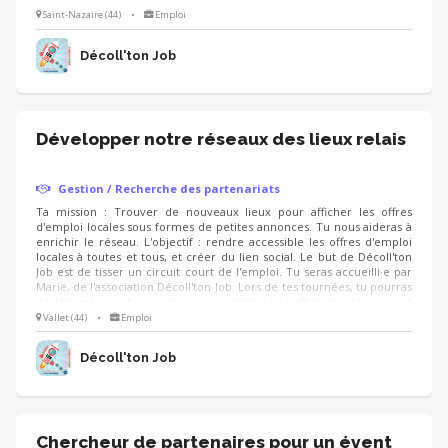
pas à jour dans la diffusion des offres d'emploi.
Saint-Nazaire (44)
•
Emploi
Décoll'ton Job
Développer notre réseaux des lieux relais
Gestion / Recherche des partenariats
Ta mission : Trouver de nouveaux lieux pour afficher les offres
d'emploi locales sous formes de petites annonces. Tu nous aideras à
enrichir le réseau. L'objectif : rendre accessible les offres d'emploi
locales à toutes et tous, et créer du lien social. Le but de Décoll'ton
Job est de tisser un circuit court de l'emploi. Tu seras accueilli·e par
Marie, de l'association Décoll'ton Job. Lors de tes tournées, tu pourras
également nous faire remonter quel(s) lieu(x) n'affichent plus ou n'est
pas à jour dans la diffusion des offres d'emploi.
Vallet (44)
•
Emploi
Décoll'ton Job
Chercheur de partenaires pour un évent