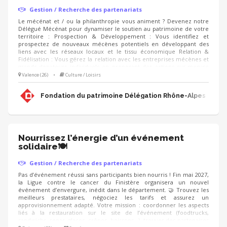
Gestion / Recherche des partenariats
Le mécénat et / ou la philanthropie vous animent ? Devenez notre
Délégué Mécénat pour dynamiser le soutien au patrimoine de votre
territoire : Prospection & Développement : Vous identifiez et
prospectez de nouveaux mécènes potentiels en développant des
liens avec les réseaux locaux et le tissu économique Relation &
Fidélisation : Vous gérez la relation avec les entreprises mécènes et
grands donateurs individuels en proposant des actions sur-mesure
(visites privées, événements, rencontres, animation du club de
Valence (26)
•
Culture / Loisirs
mécènes). Accompagnement de projets : Vous proposez aux
mécènes les projets de sauvegarde du patrimoine à soutenir et
Fondation du patrimoine Délégation Rhône-Alpes
déployez les campagnes d'appels aux dons (IFI, Noël).
Nourrissez l’énergie d’un événement
solidaire🍽️
Gestion / Recherche des partenariats
Pas d’événement réussi sans participants bien nourris ! Fin mai 2027,
la Ligue contre le cancer du Finistère organisera un nouvel
événement d’envergure, inédit dans le département. 🤝 Trouvez les
meilleurs prestataires, négociez les tarifs et assurez un
approvisionnement adapté. Votre mission : coordonner les aspects
liés à la restauration sur le site de l’événement (foodtrucks,
sandwichs, repas, glaces, crêpes, boissons...), trouver des partenaires