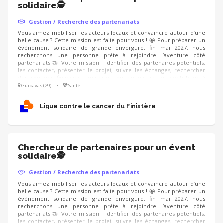
solidaire🕵
Gestion / Recherche des partenariats
Vous aimez mobiliser les acteurs locaux et convaincre autour d’une
belle cause ? Cette mission est faite pour vous ! 🤩 Pour préparer un
évènement solidaire de grande envergure, fin mai 2027, nous
recherchons une personne prête à rejoindre l’aventure côté
partenariats.🤝 Votre mission : identifier des partenaires potentiels,
les contacter, présenter le projet, suivre les échanges, rechercher
des soutiens financiers, matériels ou en nature, et contribuer à
valoriser les partenaires engagés aux côtés de l’événement. On
Guipavas (29)
•
Santé
recherche : un·e ambassadeur·rice convaincant·e, organisé·e, à l’aise
dans le contact, qui sait présenter un projet avec enthousiasme et
Ligue contre le cancer du Finistère
créer une relation de confiance.
Chercheur de partenaires pour un évent
solidaire🕵
Gestion / Recherche des partenariats
Vous aimez mobiliser les acteurs locaux et convaincre autour d’une
belle cause ? Cette mission est faite pour vous ! 🤩 Pour préparer un
évènement solidaire de grande envergure, fin mai 2027, nous
recherchons une personne prête à rejoindre l’aventure côté
partenariats.🤝 Votre mission : identifier des partenaires potentiels,
les contacter, présenter le projet, suivre les échanges, rechercher