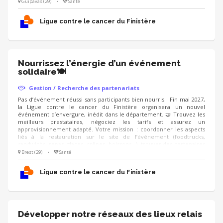
pour obtenir des dons en nature, et proposer une offre conviviale,
Guipavas (29)
•
Santé
accessible et équilibrée. On recherche : un·e négociateur·rice
organisé·e, qui aime le contact avec les commerçants et sait gérer les
Ligue contre le cancer du Finistère
stocks 📋
Nourrissez l’énergie d’un événement
solidaire🍽️
Gestion / Recherche des partenariats
Pas d’événement réussi sans participants bien nourris ! Fin mai 2027,
la Ligue contre le cancer du Finistère organisera un nouvel
événement d’envergure, inédit dans le département. 🤝 Trouvez les
meilleurs prestataires, négociez les tarifs et assurez un
approvisionnement adapté. Votre mission : coordonner les aspects
liés à la restauration sur le site de l’événement (foodtrucks,
sandwichs, repas, glaces, crêpes, boissons...), trouver des partenaires
pour obtenir des dons en nature, et proposer une offre conviviale,
Brest (29)
•
Santé
accessible et équilibrée. On recherche : un·e négociateur·rice
organisé·e, qui aime le contact avec les commerçants et sait gérer les
Ligue contre le cancer du Finistère
stocks 📋
Développer notre réseaux des lieux relais