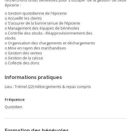
recherchons un(e) bénévoles pour s'occuper de la gestion de cette
épicerie :
o Gestion quotidienne de l'épicerie
o Accueillir les clients
o S’assurer de la bonne tenue de l’épicerie
o Management des équipes de bénévoles
o Contrôle des stocks - Réapprovisionnement des
stocks
o Organisation des chargements et déchargements
o Mise en rayon des marchandises
o Gestion des ventes
o Gestion de la caisse
o Collecte des dons
Informations pratiques
Lieu : Trémel (22) Hébergements & repas compris
Fréquence
Quotidien
Formation des bénévoles