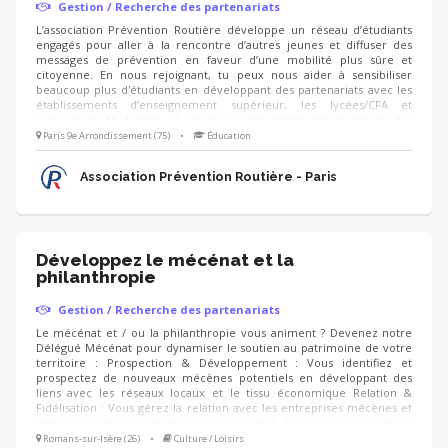
Gestion / Recherche des partenariats
L’association Prévention Routière développe un réseau d’étudiants
engagés pour aller à la rencontre d’autres jeunes et diffuser des
messages de prévention en faveur d’une mobilité plus sûre et
citoyenne. En nous rejoignant, tu peux nous aider à sensibiliser
beaucoup plus d'étudiants en développant des partenariats avec les
établissements d’enseignement supérieur, les lycées/CFA et
associations étudiantes, et en les accompagnant dans le réseau des
étudiants ambassadeurs ! - identification d'établissements et réseaux
Paris 9e Arrondissement (75)
•
Éducation
associatifs - prise de contact, présentation et mise en lien avec
l'équipe de permanents - organisation d’ateliers découverte auprès
Association Prévention Routière - Paris
des étudiants - aide au montage d'actions
Développez le mécénat et la
philanthropie
Gestion / Recherche des partenariats
Le mécénat et / ou la philanthropie vous animent ? Devenez notre
Délégué Mécénat pour dynamiser le soutien au patrimoine de votre
territoire : Prospection & Développement : Vous identifiez et
prospectez de nouveaux mécènes potentiels en développant des
liens avec les réseaux locaux et le tissu économique Relation &
Fidélisation : Vous gérez la relation avec les entreprises mécènes et
grands donateurs individuels en proposant des actions sur-mesure
(visites privées, événements, rencontres, animation du club de
Romans-sur-Isère (26)
•
Culture / Loisirs