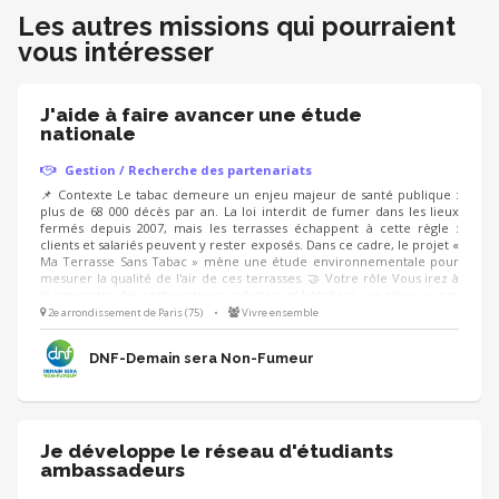
Les autres missions qui pourraient
vous intéresser
J'aide à faire avancer une étude
nationale
Gestion / Recherche des partenariats
📌 Contexte Le tabac demeure un enjeu majeur de santé publique :
plus de 68 000 décès par an. La loi interdit de fumer dans les lieux
fermés depuis 2007, mais les terrasses échappent à cette règle :
clients et salariés peuvent y rester exposés. Dans ce cadre, le projet «
Ma Terrasse Sans Tabac » mène une étude environnementale pour
mesurer la qualité de l'air de ces terrasses. 🤝 Votre rôle Vous irez à
la rencontre des restaurateurs, cafetiers et hôteliers, sur place ou par
téléphone : 5 à 10 minutes pour présenter la démarche, recueillir
2e arrondissement de Paris (75)
•
Vivre ensemble
leur accord et fixer une date. Les équipes de l'étude réalisent ensuite
la mesure.
DNF-Demain sera Non-Fumeur
Je développe le réseau d'étudiants
ambassadeurs