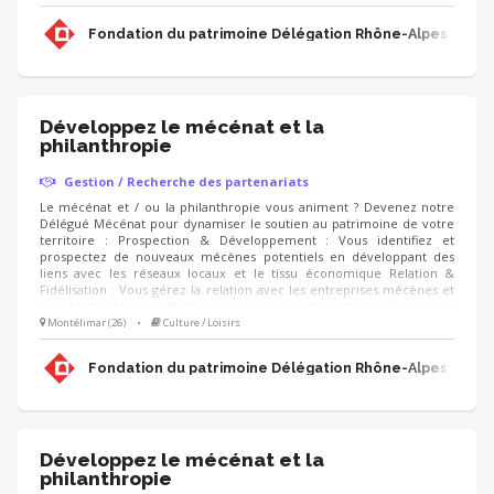
mécènes). Accompagnement de projets : Vous proposez aux
mécènes les projets de sauvegarde du patrimoine à soutenir et
Fondation du patrimoine Délégation Rhône-Alpes
déployez les campagnes d'appels aux dons (IFI, Noël).
Développez le mécénat et la
philanthropie
Gestion / Recherche des partenariats
Le mécénat et / ou la philanthropie vous animent ? Devenez notre
Délégué Mécénat pour dynamiser le soutien au patrimoine de votre
territoire : Prospection & Développement : Vous identifiez et
prospectez de nouveaux mécènes potentiels en développant des
liens avec les réseaux locaux et le tissu économique Relation &
Fidélisation : Vous gérez la relation avec les entreprises mécènes et
grands donateurs individuels en proposant des actions sur-mesure
(visites privées, événements, rencontres, animation du club de
Montélimar (26)
•
Culture / Loisirs
mécènes). Accompagnement de projets : Vous proposez aux
mécènes les projets de sauvegarde du patrimoine à soutenir et
Fondation du patrimoine Délégation Rhône-Alpes
déployez les campagnes d'appels aux dons (IFI, Noël).
Développez le mécénat et la
philanthropie