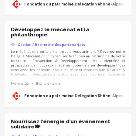
mécènes les projets de sauvegarde du patrimoine à soutenir et
Fondation du patrimoine Délégation Rhône-Alpes
déployez les campagnes d'appels aux dons (IFI, Noël).
Développez le mécénat et la
philanthropie
Gestion / Recherche des partenariats
Le mécénat et / ou la philanthropie vous animent ? Devenez notre
Délégué Mécénat pour dynamiser le soutien au patrimoine de votre
territoire : Prospection & Développement : Vous identifiez et
prospectez de nouveaux mécènes potentiels en développant des
liens avec les réseaux locaux et le tissu économique Relation &
Fidélisation : Vous gérez la relation avec les entreprises mécènes et
grands donateurs individuels en proposant des actions sur-mesure
(visites privées, événements, rencontres, animation du club de
Valence (26)
•
Culture / Loisirs
mécènes). Accompagnement de projets : Vous proposez aux
mécènes les projets de sauvegarde du patrimoine à soutenir et
Fondation du patrimoine Délégation Rhône-Alpes
déployez les campagnes d'appels aux dons (IFI, Noël).
Nourrissez l’énergie d’un événement
solidaire🍽️