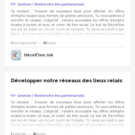
Gestion / Recherche des partenariats
Ta mission : Trouver de nouveaux lieux pour afficher les offres
d'emploi locales sous formes de petites annonces. Tu nous aideras à
enrichir le réseau. L'objectif : rendre accessible les offres d'emploi
locales à toutes et tous, et créer du lien social. Le but de Décoll'ton
Job est de tisser un circuit court de l'emploi. Tu seras accueilli·e par
Marie, de l'association Décoll'ton Job. Lors de tes tournées, tu pourras
également nous faire remonter quel(s) lieu(x) n'affichent plus ou n'est
pas à jour dans la diffusion des offres d'emploi.
Saint-Nazaire (44)
•
Emploi
Décoll'ton Job
Développer notre réseaux des lieux relais
Gestion / Recherche des partenariats
Ta mission : Trouver de nouveaux lieux pour afficher les offres
d'emploi locales sous formes de petites annonces. Tu nous aideras à
enrichir le réseau. L'objectif : rendre accessible les offres d'emploi
locales à toutes et tous, et créer du lien social. Le but de Décoll'ton
Job est de tisser un circuit court de l'emploi. Tu seras accueilli·e par
Marie, de l'association Décoll'ton Job. Lors de tes tournées, tu pourras
également nous faire remonter quel(s) lieu(x) n'affichent plus ou n'est
pas à jour dans la diffusion des offres d'emploi.
Vallet (44)
•
Emploi