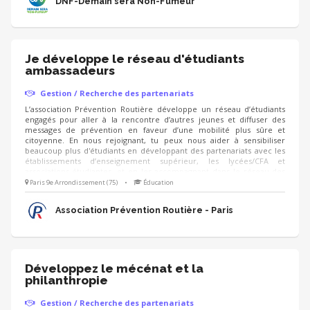
DNF-Demain sera Non-Fumeur
Je développe le réseau d'étudiants
ambassadeurs
Gestion / Recherche des partenariats
L’association Prévention Routière développe un réseau d’étudiants
engagés pour aller à la rencontre d’autres jeunes et diffuser des
messages de prévention en faveur d’une mobilité plus sûre et
citoyenne. En nous rejoignant, tu peux nous aider à sensibiliser
beaucoup plus d'étudiants en développant des partenariats avec les
établissements d’enseignement supérieur, les lycées/CFA et
associations étudiantes, et en les accompagnant dans le réseau des
étudiants ambassadeurs ! - identification d'établissements et réseaux
Paris 9e Arrondissement (75)
•
Éducation
associatifs - prise de contact, présentation et mise en lien avec
l'équipe de permanents - organisation d’ateliers découverte auprès
Association Prévention Routière - Paris
des étudiants - aide au montage d'actions
Développez le mécénat et la
philanthropie
Gestion / Recherche des partenariats