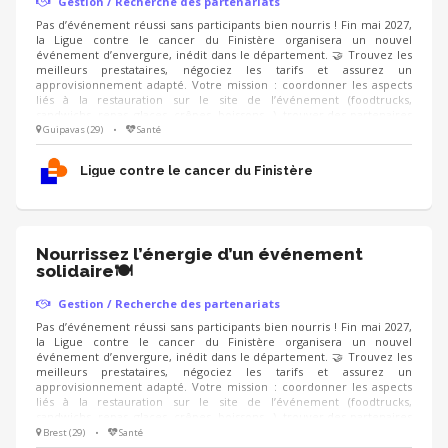
Gestion / Recherche des partenariats
Pas d’événement réussi sans participants bien nourris ! Fin mai 2027,
la Ligue contre le cancer du Finistère organisera un nouvel
événement d’envergure, inédit dans le département. 🤝 Trouvez les
meilleurs prestataires, négociez les tarifs et assurez un
approvisionnement adapté. Votre mission : coordonner les aspects
liés à la restauration sur le site de l’événement (foodtrucks,
sandwichs, repas, glaces, crêpes, boissons...), trouver des partenaires
pour obtenir des dons en nature, et proposer une offre conviviale,
Guipavas (29)
•
Santé
accessible et équilibrée. On recherche : un·e négociateur·rice
organisé·e, qui aime le contact avec les commerçants et sait gérer les
Ligue contre le cancer du Finistère
stocks 📋
Nourrissez l’énergie d’un événement
solidaire🍽️
Gestion / Recherche des partenariats
Pas d’événement réussi sans participants bien nourris ! Fin mai 2027,
la Ligue contre le cancer du Finistère organisera un nouvel
événement d’envergure, inédit dans le département. 🤝 Trouvez les
meilleurs prestataires, négociez les tarifs et assurez un
approvisionnement adapté. Votre mission : coordonner les aspects
liés à la restauration sur le site de l’événement (foodtrucks,
sandwichs, repas, glaces, crêpes, boissons...), trouver des partenaires
pour obtenir des dons en nature, et proposer une offre conviviale,
Brest (29)
•
Santé
accessible et équilibrée. On recherche : un·e négociateur·rice