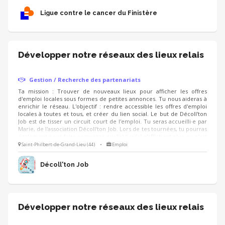
organisé·e, qui aime le contact avec les commerçants et sait gérer les
Ligue contre le cancer du Finistère
stocks 📋
Développer notre réseaux des lieux relais
Gestion / Recherche des partenariats
Ta mission : Trouver de nouveaux lieux pour afficher les offres
d'emploi locales sous formes de petites annonces. Tu nous aideras à
enrichir le réseau. L'objectif : rendre accessible les offres d'emploi
locales à toutes et tous, et créer du lien social. Le but de Décoll'ton
Job est de tisser un circuit court de l'emploi. Tu seras accueilli·e par
Marie, de l'association Décoll'ton Job. Lors de tes tournées, tu pourras
également nous faire remonter quel(s) lieu(x) n'affichent plus ou n'est
pas à jour dans la diffusion des offres d'emploi.
Saint-Philbert-de-Grand-Lieu (44)
•
Emploi
Décoll'ton Job
Développer notre réseaux des lieux relais