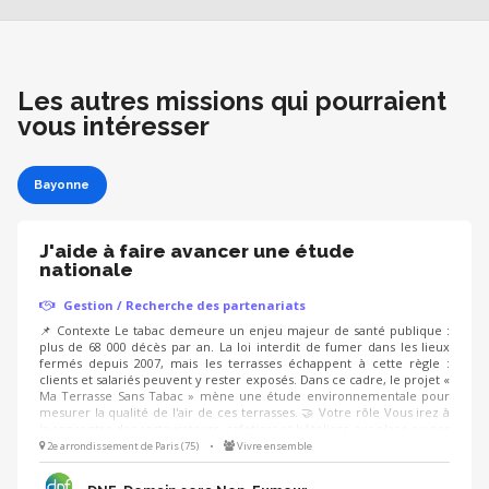
Les autres missions qui pourraient
vous intéresser
Bayonne
J'aide à faire avancer une étude
nationale
Gestion / Recherche des partenariats
📌 Contexte Le tabac demeure un enjeu majeur de santé publique :
plus de 68 000 décès par an. La loi interdit de fumer dans les lieux
fermés depuis 2007, mais les terrasses échappent à cette règle :
clients et salariés peuvent y rester exposés. Dans ce cadre, le projet «
Ma Terrasse Sans Tabac » mène une étude environnementale pour
mesurer la qualité de l'air de ces terrasses. 🤝 Votre rôle Vous irez à
la rencontre des restaurateurs, cafetiers et hôteliers, sur place ou par
téléphone : 5 à 10 minutes pour présenter la démarche, recueillir
2e arrondissement de Paris (75)
•
Vivre ensemble
leur accord et fixer une date. Les équipes de l'étude réalisent ensuite
la mesure.