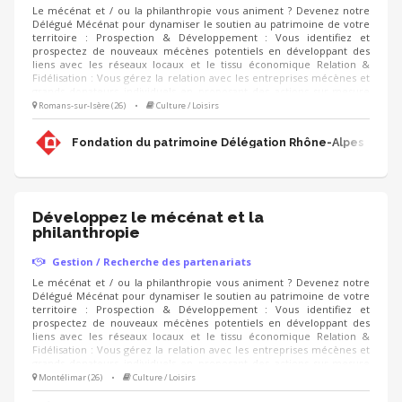
Le mécénat et / ou la philanthropie vous animent ? Devenez notre
Délégué Mécénat pour dynamiser le soutien au patrimoine de votre
territoire : Prospection & Développement : Vous identifiez et
prospectez de nouveaux mécènes potentiels en développant des
liens avec les réseaux locaux et le tissu économique Relation &
Fidélisation : Vous gérez la relation avec les entreprises mécènes et
grands donateurs individuels en proposant des actions sur-mesure
(visites privées, événements, rencontres, animation du club de
Romans-sur-Isère (26)
•
Culture / Loisirs
mécènes). Accompagnement de projets : Vous proposez aux
mécènes les projets de sauvegarde du patrimoine à soutenir et
Fondation du patrimoine Délégation Rhône-Alpes
déployez les campagnes d'appels aux dons (IFI, Noël).
Développez le mécénat et la
philanthropie
Gestion / Recherche des partenariats
Le mécénat et / ou la philanthropie vous animent ? Devenez notre
Délégué Mécénat pour dynamiser le soutien au patrimoine de votre
territoire : Prospection & Développement : Vous identifiez et
prospectez de nouveaux mécènes potentiels en développant des
liens avec les réseaux locaux et le tissu économique Relation &
Fidélisation : Vous gérez la relation avec les entreprises mécènes et
grands donateurs individuels en proposant des actions sur-mesure
(visites privées, événements, rencontres, animation du club de
Montélimar (26)
•
Culture / Loisirs
mécènes). Accompagnement de projets : Vous proposez aux