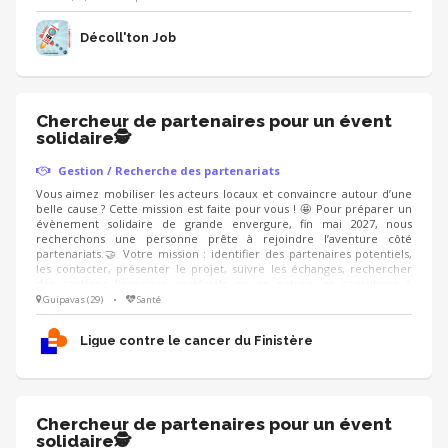
Décoll'ton Job
Chercheur de partenaires pour un évent
solidaire🕵
Gestion / Recherche des partenariats
Vous aimez mobiliser les acteurs locaux et convaincre autour d’une
belle cause ? Cette mission est faite pour vous ! 🤩 Pour préparer un
évènement solidaire de grande envergure, fin mai 2027, nous
recherchons une personne prête à rejoindre l’aventure côté
partenariats.🤝 Votre mission : identifier des partenaires potentiels,
les contacter, présenter le projet, suivre les échanges, rechercher
des soutiens financiers, matériels ou en nature, et contribuer à
valoriser les partenaires engagés aux côtés de l’événement. On
Guipavas (29)
•
Santé
recherche : un·e ambassadeur·rice convaincant·e, organisé·e, à l’aise
dans le contact, qui sait présenter un projet avec enthousiasme et
Ligue contre le cancer du Finistère
créer une relation de confiance.
Chercheur de partenaires pour un évent
solidaire🕵