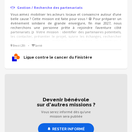
Gestion / Recherche des partenariats
Vous aimez mobiliser les acteurs locaux et convaincre autour d’une
belle cause ? Cette mission est faite pour vous ! 🤩 Pour préparer un
évènement solidaire de grande envergure, fin mai 2027, nous
recherchons une personne prête à rejoindre l’aventure côté
partenariats.🤝 Votre mission : identifier des partenaires potentiels,
les contacter, présenter le projet, suivre les échanges, rechercher
des soutiens financiers, matériels ou en nature, et contribuer à
valoriser les partenaires engagés aux côtés de l’événement. On
Brest (29)
•
Santé
recherche : un·e ambassadeur·rice convaincant·e, organisé·e, à l’aise
dans le contact, qui sait présenter un projet avec enthousiasme et
Ligue contre le cancer du Finistère
créer une relation de confiance.
Devenir bénévole
sur d'autres missions ?
Vous serez informé dès qu'une
mission sera publiée
RESTER INFORMÉ