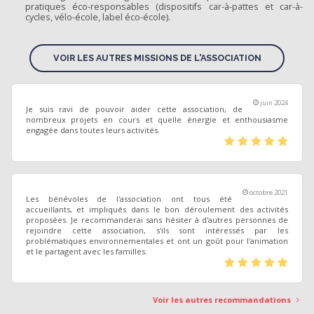
pratiques éco-responsables (dispositifs car-à-pattes et car-à-
cycles, vélo-école, label éco-école).
VOIR LES AUTRES MISSIONS DE L'ASSOCIATION
juin 2024
Je suis ravi de pouvoir aider cette association, de
nombreux projets en cours et quelle énergie et enthousiasme
engagée dans toutes leurs activités.
(*)
(*)
(*)
(*)
(*)
octobre 2021
Les bénévoles de l'association ont tous été
accueillants, et impliqués dans le bon déroulement des activités
proposées. Je recommanderai sans hésiter à d'autres personnes de
rejoindre cette association, s'ils sont intéressés par les
problématiques environnementales et ont un goût pour l'animation
et le partagent avec les familles.
(*)
(*)
(*)
(*)
(*)
Voir les autres recommandations