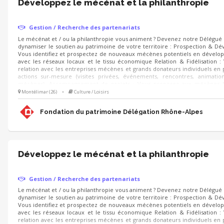
Développez le mécénat et la philanthropie
Gestion / Recherche des partenariats
Le mécénat et / ou la philanthropie vous animent ? Devenez notre Délégu
dynamiser le soutien au patrimoine de votre territoire : Prospection & D
Vous identifiez et prospectez de nouveaux mécènes potentiels en dévelop
avec les réseaux locaux et le tissu économique Relation & Fidélisation :
relation avec les entreprises mécènes et grands donateurs individuels en
actions sur-mesure (visites privées, événements, rencontres, animati
mécènes). Accompagnement de projets : Vous proposez aux mécènes l
sauvegarde du patrimoine à soutenir et déployez les campagnes d'appels 
Montélimar (26)
•
Culture / Loisirs
Noël).
Fondation du patrimoine Délégation Rhône-Alpes
Développez le mécénat et la philanthropie
Gestion / Recherche des partenariats
Le mécénat et / ou la philanthropie vous animent ? Devenez notre Délégu
dynamiser le soutien au patrimoine de votre territoire : Prospection & D
Vous identifiez et prospectez de nouveaux mécènes potentiels en dévelop
avec les réseaux locaux et le tissu économique Relation & Fidélisation :
relation avec les entreprises mécènes et grands donateurs individuels en