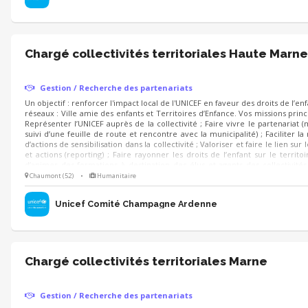
Chargé collectivités territoriales Haute Marne
Gestion / Recherche des partenariats
Un objectif : renforcer l'impact local de l'UNICEF en faveur des droits de l’enf
réseaux : Ville amie des enfants et Territoires d’Enfance. Vos missions princ
Représenter l’UNICEF auprès de la collectivité ; Faire vivre le partenariat 
suivi d’une feuille de route et rencontre avec la municipalité) ; Faciliter l
d’actions de sensibilisation dans la collectivité ; Valoriser et faire le lien sur
et actions (reporting) ; Faire rayonner les droits de l’enfant sur le territoir
d’animer des formations à destination des élus et agents des collectivités 
prise en main des projets UNICEF.
Chaumont (52)
•
Humanitaire
Unicef Comité Champagne Ardenne
Chargé collectivités territoriales Marne
Gestion / Recherche des partenariats