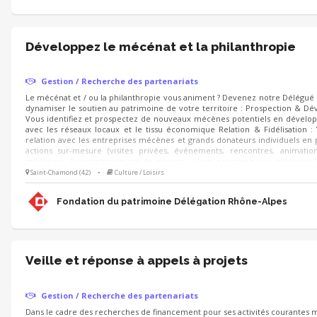
Développez le mécénat et la philanthropie
Gestion / Recherche des partenariats
Le mécénat et / ou la philanthropie vous animent ? Devenez notre Délégu
dynamiser le soutien au patrimoine de votre territoire : Prospection & D
Vous identifiez et prospectez de nouveaux mécènes potentiels en dévelop
avec les réseaux locaux et le tissu économique Relation & Fidélisation :
relation avec les entreprises mécènes et grands donateurs individuels en
actions sur-mesure (visites privées, événements, rencontres, animati
mécènes). Accompagnement de projets : Vous proposez aux mécènes l
sauvegarde du patrimoine à soutenir et déployez les campagnes d'appels 
Saint-Chamond (42)
•
Culture / Loisirs
Noël).
Fondation du patrimoine Délégation Rhône-Alpes
Veille et réponse à appels à projets
Gestion / Recherche des partenariats
Dans le cadre des recherches de financement pour ses activités courantes m