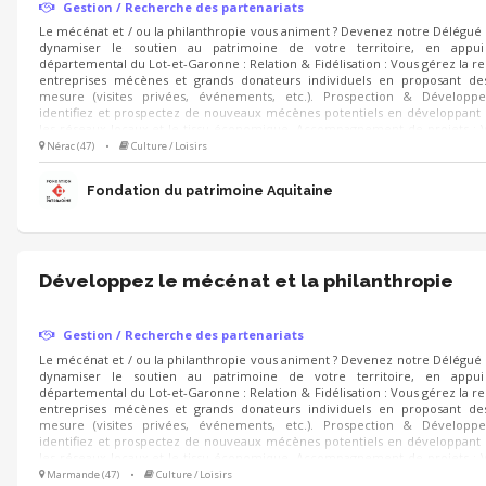
Gestion / Recherche des partenariats
Le mécénat et / ou la philanthropie vous animent ? Devenez notre Délégu
dynamiser le soutien au patrimoine de votre territoire, en appu
départemental du Lot-et-Garonne : Relation & Fidélisation : Vous gérez la re
entreprises mécènes et grands donateurs individuels en proposant des
mesure (visites privées, événements, etc.). Prospection & Dévelop
identifiez et prospectez de nouveaux mécènes potentiels en développant 
les réseaux locaux et le tissu économique. Accompagnement de projets :
aux mécènes les projets de sauvegarde du patrimoine à soutenir et
Nérac (47)
•
Culture / Loisirs
campagnes d'appels aux dons.
Fondation du patrimoine Aquitaine
Développez le mécénat et la philanthropie
Gestion / Recherche des partenariats
Le mécénat et / ou la philanthropie vous animent ? Devenez notre Délégu
dynamiser le soutien au patrimoine de votre territoire, en appu
départemental du Lot-et-Garonne : Relation & Fidélisation : Vous gérez la re
entreprises mécènes et grands donateurs individuels en proposant des
mesure (visites privées, événements, etc.). Prospection & Dévelop
identifiez et prospectez de nouveaux mécènes potentiels en développant 
les réseaux locaux et le tissu économique. Accompagnement de projets :
aux mécènes les projets de sauvegarde du patrimoine à soutenir et
Marmande (47)
•
Culture / Loisirs