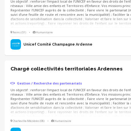
Un objectif : renforcer l'impact local de l'UNICEF en faveur des droits de l’enf
réseaux : Ville amie des enfants et Territoires d’Enfance. Vos missions princ
Représenter l’UNICEF auprès de la collectivité ; Faire vivre le partenariat 
suivi d’une feuille de route et rencontre avec la municipalité) ; Faciliter l
d’actions de sensibilisation dans la collectivité ; Valoriser et faire le lien sur
et actions (reporting) ; Faire rayonner les droits de l’enfant sur le territoir
d’animer des formations à destination des élus et agents des collectivités 
prise en main des projets UNICEF.
Reims (51)
•
Humanitaire
Unicef Comité Champagne Ardenne
Chargé collectivités territoriales Ardennes
Gestion / Recherche des partenariats
Un objectif : renforcer l'impact local de l'UNICEF en faveur des droits de l’enf
réseaux : Ville amie des enfants et Territoires d’Enfance. Vos missions princ
Représenter l’UNICEF auprès de la collectivité ; Faire vivre le partenariat 
suivi d’une feuille de route et rencontre avec la municipalité) ; Faciliter l
d’actions de sensibilisation dans la collectivité ; Valoriser et faire le lien sur
et actions (reporting) ; Faire rayonner les droits de l’enfant sur le territoir
d’animer des formations à destination des élus et agents des collectivités 
prise en main des projets UNICEF.
Charleville-Mézières (08)
•
Humanitaire