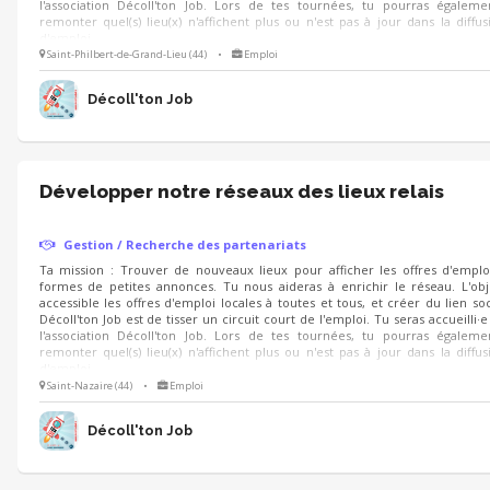
l'association Décoll'ton Job. Lors de tes tournées, tu pourras égaleme
remonter quel(s) lieu(x) n'affichent plus ou n'est pas à jour dans la diffus
d'emploi.
Saint-Philbert-de-Grand-Lieu (44)
•
Emploi
Décoll'ton Job
Développer notre réseaux des lieux relais
Gestion / Recherche des partenariats
Ta mission : Trouver de nouveaux lieux pour afficher les offres d'emplo
formes de petites annonces. Tu nous aideras à enrichir le réseau. L'obj
accessible les offres d'emploi locales à toutes et tous, et créer du lien so
Décoll'ton Job est de tisser un circuit court de l'emploi. Tu seras accueilli·
l'association Décoll'ton Job. Lors de tes tournées, tu pourras égaleme
remonter quel(s) lieu(x) n'affichent plus ou n'est pas à jour dans la diffus
d'emploi.
Saint-Nazaire (44)
•
Emploi
Décoll'ton Job