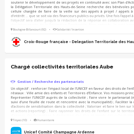
soutenir le développement de ses projets en continuité avec son Plan d'Actio
la Délégation Territoriale des Hauts-de-Seine recherche des bénévoles 
cellule chargée de faire de la veille sur des appels à projet / appels à
d'intérêt ... que se soit via des financeurs publics ou privés. Une fois l'appel 
l'objectif sera d'aller jusqu'à la rédaction de la réponse en collaboration 
des intervenants de la Délégation Territoriale. Bien entendu, le suivi jusq
oeuvre opérationnelle est possible !
Boulogne-Billancourt (92)
•
Solidarité / Insertion
Croix-Rouge française - Delegation Territoriale des Ha
Chargé collectivités territoriales Aube
Gestion / Recherche des partenariats
Un objectif : renforcer l'impact local de l'UNICEF en faveur des droits de l’enf
réseaux : Ville amie des enfants et Territoires d’Enfance. Vos missions princ
Représenter l’UNICEF auprès de la collectivité ; Faire vivre le partenariat 
suivi d’une feuille de route et rencontre avec la municipalité) ; Faciliter l
d’actions de sensibilisation dans la collectivité ; Valoriser et faire le lien sur
et actions (reporting) ; Faire rayonner les droits de l’enfant sur le territoir
d’animer des formations à destination des élus et agents des collectivités 
prise en main des projets UNICEF.
Troyes (10)
•
Humanitaire
Unicef Comité Champagne Ardenne