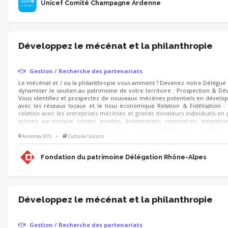
Unicef Comité Champagne Ardenne
Développez le mécénat et la philanthropie
Gestion / Recherche des partenariats
Le mécénat et / ou la philanthropie vous animent ? Devenez notre Délégu
dynamiser le soutien au patrimoine de votre territoire : Prospection & D
Vous identifiez et prospectez de nouveaux mécènes potentiels en dévelop
avec les réseaux locaux et le tissu économique Relation & Fidélisation :
relation avec les entreprises mécènes et grands donateurs individuels en
actions sur-mesure (visites privées, événements, rencontres, animati
mécènes). Accompagnement de projets : Vous proposez aux mécènes l
sauvegarde du patrimoine à soutenir et déployez les campagnes d'appels 
Annonay (07)
•
Culture / Loisirs
Noël).
Fondation du patrimoine Délégation Rhône-Alpes
Développez le mécénat et la philanthropie
Gestion / Recherche des partenariats