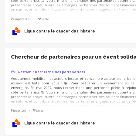
côté partenariats.🤝 Votre mission : identifier des partenaires potentiels, 
présenter le projet, suivre les échanges, rechercher des soutiens financiers
en nature, et contribuer à valoriser les partenaires engagés aux côtés de l
recherche : un·e ambassadeur·rice convaincant·e, organisé·e, à l’aise dans l
sait présenter un projet avec enthousiasme et créer une relation de confian
Guipavas (29)
•
Santé
Ligue contre le cancer du Finistère
Chercheur de partenaires pour un évent solida
Gestion / Recherche des partenariats
Vous aimez mobiliser les acteurs locaux et convaincre autour d’une belle
mission est faite pour vous ! 🤩 Pour préparer un évènement solida
envergure, fin mai 2027, nous recherchons une personne prête à rejoind
côté partenariats.🤝 Votre mission : identifier des partenaires potentiels, 
présenter le projet, suivre les échanges, rechercher des soutiens financiers
en nature, et contribuer à valoriser les partenaires engagés aux côtés de l
recherche : un·e ambassadeur·rice convaincant·e, organisé·e, à l’aise dans l
sait présenter un projet avec enthousiasme et créer une relation de confian
Brest (29)
•
Santé
Ligue contre le cancer du Finistère