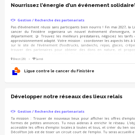
Nourrissez l’énergie d’un événement solidaire
Gestion / Recherche des partenariats
Pas d’événement réussi sans participants bien nourris ! Fin mai 2027, la L
cancer du Finistère organisera un nouvel événement d’envergure, i
département. 🤝 Trouvez les meilleurs prestataires, négociez les tarifs
approvisionnement adapté. Votre mission : coordonner les aspects liés à l
sur le site de l’événement (foodtrucks, sandwichs, repas, glaces, crêpes,
trouver des partenaires pour obtenir des dons en nature, et propo
conviviale, accessible et équilibrée. On recherche : un·e négociateur·rice o
aime le contact avec les commerçants et sait gérer les stocks 📋
Brest (29)
•
Santé
Ligue contre le cancer du Finistère
Développer notre réseaux des lieux relais
Gestion / Recherche des partenariats
Ta mission : Trouver de nouveaux lieux pour afficher les offres d'emplo
formes de petites annonces. Tu nous aideras à enrichir le réseau. L'obj
accessible les offres d'emploi locales à toutes et tous, et créer du lien so
Décoll'ton Job est de tisser un circuit court de l'emploi. Tu seras accueilli·