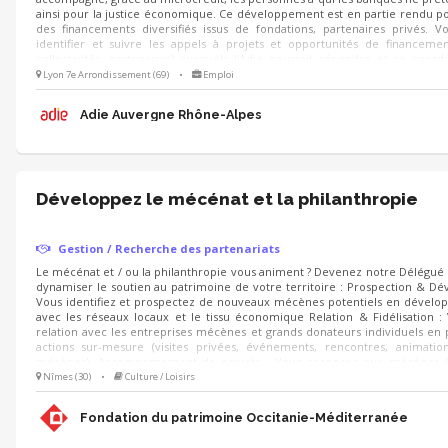
ainsi pour la justice économique. Ce développement est en partie rendu po
des financements diversifiés issus de fondations, partenaires privés. V
identifier et suivre les appels à projets et opportunités de financemen
collectivités, partenaires) auxquels l'Adie pourrait répondre et se coor
bénévole en charge de la réponse aux appels à projets et la brigade collecte
Lyon 7e Arrondissement (69)
•
Emploi
Adie Auvergne Rhône-Alpes
Développez le mécénat et la philanthropie
Gestion / Recherche des partenariats
Le mécénat et / ou la philanthropie vous animent ? Devenez notre Délégu
dynamiser le soutien au patrimoine de votre territoire : Prospection & D
Vous identifiez et prospectez de nouveaux mécènes potentiels en dévelop
avec les réseaux locaux et le tissu économique Relation & Fidélisation :
relation avec les entreprises mécènes et grands donateurs individuels en
actions sur-mesure (visites privées, événements, rencontres, animati
mécènes). Accompagnement de projets : Vous proposez aux mécènes l
sauvegarde du patrimoine à soutenir et déployez les campagnes d'appels 
Nîmes (30)
•
Culture / Loisirs
Noël).
Fondation du patrimoine Occitanie-Méditerranée