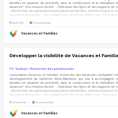
familles en situation de précarité, dans la construction et la réalisation d
vacances". Vos missions seront : - Distribuer des flyers et des supports de
- Rechercher des partenaires (associations de familles, centres sociaux et m
structures de quartier…) en réalisant une démarche d'aller vers - Participer à
à la diffusion de nos informations - Relayer nos actualités sur les rés
Identifier de nouveaux lieux et opportunités pour faire connaître nos action
Rouen (76)
•
Vivre ensemble
Vacances et Familles
Développer la visibilité de Vacances et Famill
Gestion / Recherche des partenariats
L'association Vacances et Familles recherche des bénévoles souhaitant s'in
développement de l'antenne Seine-Maritime, qui vise à accompagner e
familles en situation de précarité, dans la construction et la réalisation d
vacances". Vos missions seront : - Distribuer des flyers et des supports de
- Rechercher des partenaires (associations de familles, centres sociaux et m
structures de quartier…) en réalisant une démarche d'aller vers - Participer à
à la diffusion de nos informations - Relayer nos actualités sur les rés
Identifier de nouveaux lieux et opportunités pour faire connaître nos action
Le Havre (76)
•
Vivre ensemble
Vacances et Familles