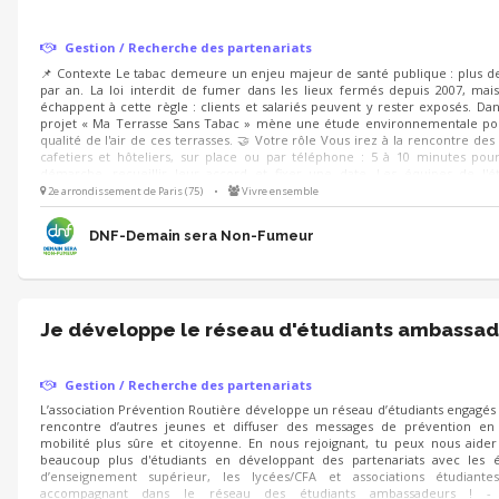
Gestion / Recherche des partenariats
📌 Contexte Le tabac demeure un enjeu majeur de santé publique : plus d
par an. La loi interdit de fumer dans les lieux fermés depuis 2007, mais
échappent à cette règle : clients et salariés peuvent y rester exposés. Dan
projet « Ma Terrasse Sans Tabac » mène une étude environnementale po
qualité de l'air de ces terrasses. 🤝 Votre rôle Vous irez à la rencontre des
cafetiers et hôteliers, sur place ou par téléphone : 5 à 10 minutes pou
démarche, recueillir leur accord et fixer une date. Les équipes de l'é
ensuite la mesure.
2e arrondissement de Paris (75)
•
Vivre ensemble
DNF-Demain sera Non-Fumeur
Je développe le réseau d'étudiants ambassa
Gestion / Recherche des partenariats
L’association Prévention Routière développe un réseau d’étudiants engagés p
rencontre d’autres jeunes et diffuser des messages de prévention en
mobilité plus sûre et citoyenne. En nous rejoignant, tu peux nous aider 
beaucoup plus d'étudiants en développant des partenariats avec les é
d’enseignement supérieur, les lycées/CFA et associations étudiant
accompagnant dans le réseau des étudiants ambassadeurs ! - id