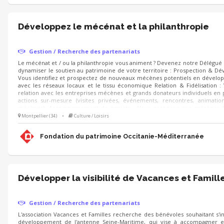
Développez le mécénat et la philanthropie
Gestion / Recherche des partenariats
Le mécénat et / ou la philanthropie vous animent ? Devenez notre Délégu
dynamiser le soutien au patrimoine de votre territoire : Prospection & D
Vous identifiez et prospectez de nouveaux mécènes potentiels en dévelop
avec les réseaux locaux et le tissu économique Relation & Fidélisation :
relation avec les entreprises mécènes et grands donateurs individuels en
actions sur-mesure (visites privées, événements, rencontres, animati
mécènes). Accompagnement de projets : Vous proposez aux mécènes l
sauvegarde du patrimoine à soutenir et déployez les campagnes d'appels 
Montpellier (34)
•
Culture / Loisirs
Noël).
Fondation du patrimoine Occitanie-Méditerranée
Développer la visibilité de Vacances et Famill
Gestion / Recherche des partenariats
L'association Vacances et Familles recherche des bénévoles souhaitant s'in
développement de l'antenne Seine-Maritime, qui vise à accompagner e