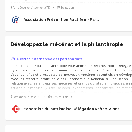
d'établissements et réseaux associatifs - prise de contact, présentation e
avec l'équipe de permanents - organisation d’ateliers découverte auprès d
Paris 9e Arrondissement (75)
•
Éducation
aide au montage d'actions
Association Prévention Routière - Paris
Développez le mécénat et la philanthropie
Gestion / Recherche des partenariats
Le mécénat et / ou la philanthropie vous animent ? Devenez notre Délégu
dynamiser le soutien au patrimoine de votre territoire : Prospection & D
Vous identifiez et prospectez de nouveaux mécènes potentiels en dévelop
avec les réseaux locaux et le tissu économique Relation & Fidélisation :
relation avec les entreprises mécènes et grands donateurs individuels en
actions sur-mesure (visites privées, événements, rencontres, animati
mécènes). Accompagnement de projets : Vous proposez aux mécènes l
sauvegarde du patrimoine à soutenir et déployez les campagnes d'appels 
Romans-sur-Isère (26)
•
Culture / Loisirs
Noël).
Fondation du patrimoine Délégation Rhône-Alpes