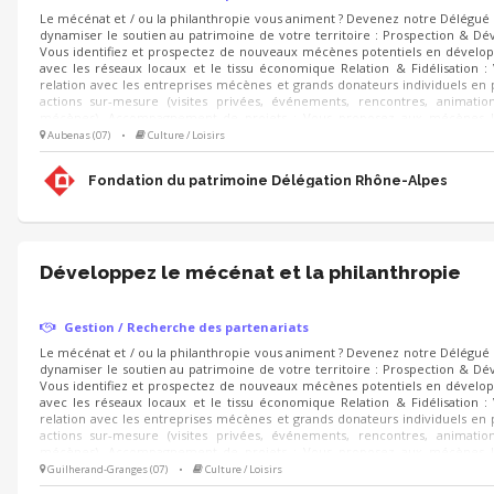
Le mécénat et / ou la philanthropie vous animent ? Devenez notre Délégu
dynamiser le soutien au patrimoine de votre territoire : Prospection & D
Vous identifiez et prospectez de nouveaux mécènes potentiels en dévelop
avec les réseaux locaux et le tissu économique Relation & Fidélisation :
relation avec les entreprises mécènes et grands donateurs individuels en
actions sur-mesure (visites privées, événements, rencontres, animati
mécènes). Accompagnement de projets : Vous proposez aux mécènes l
sauvegarde du patrimoine à soutenir et déployez les campagnes d'appels 
Aubenas (07)
•
Culture / Loisirs
Noël).
Fondation du patrimoine Délégation Rhône-Alpes
Développez le mécénat et la philanthropie
Gestion / Recherche des partenariats
Le mécénat et / ou la philanthropie vous animent ? Devenez notre Délégu
dynamiser le soutien au patrimoine de votre territoire : Prospection & D
Vous identifiez et prospectez de nouveaux mécènes potentiels en dévelop
avec les réseaux locaux et le tissu économique Relation & Fidélisation :
relation avec les entreprises mécènes et grands donateurs individuels en
actions sur-mesure (visites privées, événements, rencontres, animati
mécènes). Accompagnement de projets : Vous proposez aux mécènes l
sauvegarde du patrimoine à soutenir et déployez les campagnes d'appels 
Guilherand-Granges (07)
•
Culture / Loisirs
Noël).