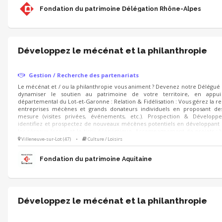
Fondation du patrimoine Délégation Rhône-Alpes
Développez le mécénat et la philanthropie
Gestion / Recherche des partenariats
Le mécénat et / ou la philanthropie vous animent ? Devenez notre Délégu
dynamiser le soutien au patrimoine de votre territoire, en appu
départemental du Lot-et-Garonne : Relation & Fidélisation : Vous gérez la re
entreprises mécènes et grands donateurs individuels en proposant des
mesure (visites privées, événements, etc.). Prospection & Dévelop
identifiez et prospectez de nouveaux mécènes potentiels en développant 
les réseaux locaux et le tissu économique. Accompagnement de projets :
aux mécènes les projets de sauvegarde du patrimoine à soutenir et
Villeneuve-sur-Lot (47)
•
Culture / Loisirs
campagnes d'appels aux dons.
Fondation du patrimoine Aquitaine
Développez le mécénat et la philanthropie