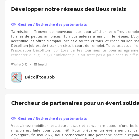
Développer notre réseaux des lieux relais
Gestion / Recherche des partenariats
Ta mission : Trouver de nouveaux lieux pour afficher les offres d'emplo
formes de petites annonces. Tu nous aideras à enrichir le réseau. L'obj
accessible les offres d'emploi locales à toutes et tous, et créer du lien so
Décoll'ton Job est de tisser un circuit court de l'emploi. Tu seras accueilli·
l'association Décoll'ton Job. Lors de tes tournées, tu pourras égaleme
remonter quel(s) lieu(x) n'affichent plus ou n'est pas à jour dans la diffus
d'emploi.
Vallet (44)
•
Emploi
Décoll'ton Job
Chercheur de partenaires pour un évent solida
Gestion / Recherche des partenariats
Vous aimez mobiliser les acteurs locaux et convaincre autour d’une belle
mission est faite pour vous ! 🤩 Pour préparer un évènement solida
envergure, fin mai 2027, nous recherchons une personne prête à rejoind