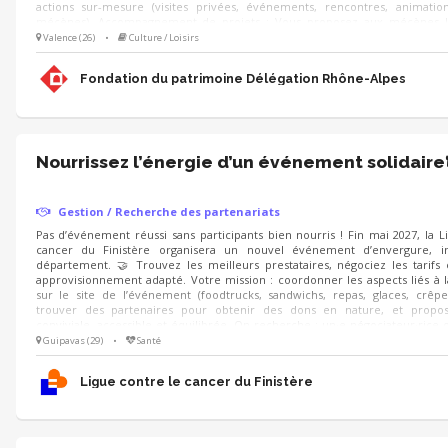
actions sur-mesure (visites privées, événements, rencontres, animati
mécènes). Accompagnement de projets : Vous proposez aux mécènes l
sauvegarde du patrimoine à soutenir et déployez les campagnes d'appels 
Valence (26)
•
Culture / Loisirs
Noël).
Fondation du patrimoine Délégation Rhône-Alpes
Nourrissez l’énergie d’un événement solidaire
Gestion / Recherche des partenariats
Pas d’événement réussi sans participants bien nourris ! Fin mai 2027, la L
cancer du Finistère organisera un nouvel événement d’envergure, i
département. 🤝 Trouvez les meilleurs prestataires, négociez les tarifs
approvisionnement adapté. Votre mission : coordonner les aspects liés à l
sur le site de l’événement (foodtrucks, sandwichs, repas, glaces, crêpes,
trouver des partenaires pour obtenir des dons en nature, et propo
conviviale, accessible et équilibrée. On recherche : un·e négociateur·rice o
aime le contact avec les commerçants et sait gérer les stocks 📋
Guipavas (29)
•
Santé
Ligue contre le cancer du Finistère