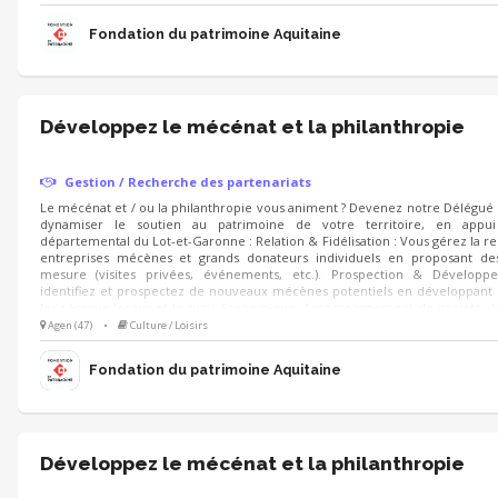
campagnes d'appels aux dons.
Fondation du patrimoine Aquitaine
Développez le mécénat et la philanthropie
Gestion / Recherche des partenariats
Le mécénat et / ou la philanthropie vous animent ? Devenez notre Délégu
dynamiser le soutien au patrimoine de votre territoire, en appu
départemental du Lot-et-Garonne : Relation & Fidélisation : Vous gérez la re
entreprises mécènes et grands donateurs individuels en proposant des
mesure (visites privées, événements, etc.). Prospection & Dévelop
identifiez et prospectez de nouveaux mécènes potentiels en développant 
les réseaux locaux et le tissu économique. Accompagnement de projets :
aux mécènes les projets de sauvegarde du patrimoine à soutenir et
Agen (47)
•
Culture / Loisirs
campagnes d'appels aux dons.
Fondation du patrimoine Aquitaine
Développez le mécénat et la philanthropie