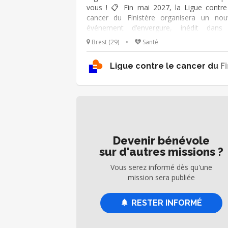
vous ! 📋 Fin mai 2027, la Ligue contre
cancer du Finistère organisera un nou
événement d’envergure, inédit dans
département. Pour préparer ce temps fo
Brest (29)
•
Santé
nous recherchons une personne prêt
rejoindre l’aventure côté logistique. Vo
Ligue contre le cancer du Fi
mission : appuyer la personne responsa
dans la préparation logistique 
l’événement. Aide au repérage des beso
matériels, suivi de petits poin
d’organisation, participation au plan du si
signalétique, installation, accès, circulati
stationnement et solutions à prévoir en 
Devenir bénévole
d’imprévu.
sur d'autres missions ?
Vous serez informé dès qu'une
mission sera publiée
RESTER INFORMÉ