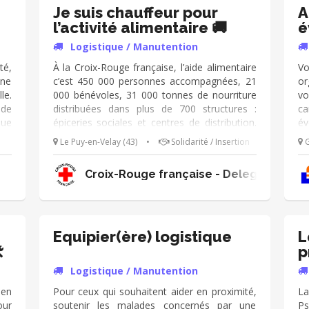
 du
concernées Crée rune dynamique
c
Je suis chauffeur pour
A
ans
d’ouverture, de convivialité, de partage.
d’
l’activité alimentaire 🚚
é
ôle
Rendre accessible des activités culturelles et
Re
Logistique / Manutention
nos
permettre ainsi aux personnes malades de se
pe
sentir citoyen à part entière.
se
té,
À la Croix-Rouge française, l’aide alimentaire
Vo
une
c’est 450 000 personnes accompagnées, 21
or
le.
000 bénévoles, 31 000 tonnes de nourriture
vo
 de
distribuées dans plus de 700 structures :
ca
que
épiceries sociales et centres de distribution.
év
nce
En tant que bénévole, tes missions sont : ➔
dé
Le Puy-en-Velay (43)
•
Solidarité / Insertion
G
 la
Conduire un véhicule utilitaire Croix-Rouge et
no
ent
effectuer des tournées régulières dans les
re
Croix-Rouge française - Delegation Terr
les
magasins partenaires afin de récupérer les
mi
aux
denrées alimentaires 🚚 ➔ Participer au
d
 de
déchargement des produits, à l’agencement
l’
es
et au rangement des stocks Tu es à l'aise
m
ue
avec la gestion de stocks et aimes travailler
d’
Equipier(ère) logistique
L
ge.
en équipe, rejoins-nous et deviens un maillon
si
️
p
 et
essentiel de la lutte contre la précarité
st
t
Logistique / Manutention
 se
alimentaire !
d’
ien
Pour ceux qui souhaitent aider en proximité,
La
our
soutenir les malades concernés par une
Ps