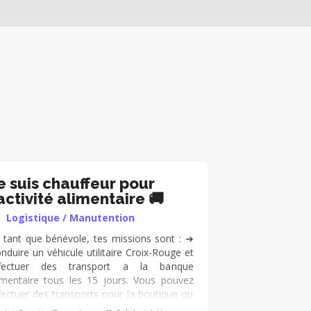
e suis chauffeur pour
l’activité alimentaire 🚚
Logistique / Manutention
 tant que bénévole, tes missions sont : ➔
nduire un véhicule utilitaire Croix-Rouge et
ffectuer des transport a la banque
imentaire tous les 15 jours. Vous pouvez
fectuer des transports pour la boutique ou
tre. En fonction de tes disponibiltes ➔