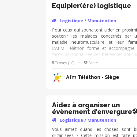
Grâce à toi, les bénévoles disposent
Equipier(ère) logistique
matériel dont ils ont besoin pour agir d
les meilleures conditions. Tu joues un r
Logistique / Manutention
essentiel au bon fonctionnement de 
activités !
Pour ceux qui souhaitent aider en proximi
soutenir les malades concernés par 
maladie neuromusculaire et leur famil
L’AFM Téléthon forme et accompagne
façon personnalisée ses bénévoles pour 
« donner du temps soit une expérie
Troyes (10)
•
Santé
épanouissante ». Les bénévoles de
délégation départementale souhait
Afm Téléthon - Siège
étoffer leur équipe pour développer 
activités de convivialité et faciliter l'accès 
loisirs. Mettre en œuvre des activités afin
rompre la solitude des personn
concernées Crée rune dynamiq
Aidez à organiser un
d’ouverture, de convivialité, de parta
évènement d'envergure🛠
Rendre accessible des activités culturelles
Logistique / Manutention
permettre ainsi aux personnes malades de
sentir citoyen à part entière.
Vous aimez quand les choses sont b
organisées ? Cette mission est faite p