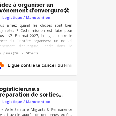
oncernées Crée rune dynamique
idez à organiser un
ouverture, de convivialité, de partage.
vènement d'envergure🛠️
ndre accessible des activités culturelles et
Logistique / Manutention
rmettre ainsi aux personnes malades de se
ntir citoyen à part entière.
us aimez quand les choses sont bien
ganisées ? Cette mission est faite pour
us ! 📋 Fin mai 2027, la Ligue contre le
ncer du Finistère organisera un nouvel
énement d’envergure, inédit dans le
partement. Pour préparer ce temps fort,
uipavas (29)
•
Santé
us recherchons une personne prête à
joindre l’aventure côté logistique. Votre
itoriale de la Haute Loire
Ligue contre le cancer du Finistère
ssion : appuyer la personne responsable
ans la préparation logistique de
événement. Aide au repérage des besoins
atériels, suivi de petits points
organisation, participation au plan du site,
ogisticien.ne.s
gnalétique, installation, accès, circulation,
réparation de sorties
ationnement et solutions à prévoir en cas
errains
Logistique / Manutention
imprévu.
 « Veille Sanitaire Migrants & Permanence
y » travaille auprès de personnes exilées