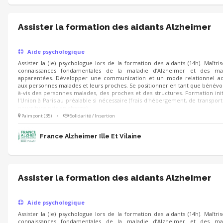
Assister la formation des aidants Alzheimer
Aide psychologique
Assister la (le) psychologue lors de la formation des aidants (14h). Maîtris
connaissances fondamentales de la maladie d’Alzheimer et des mal
apparentées. Développer une communication et un mode relationnel ad
aux personnes malades et leurs proches. Se positionner en tant que bénévol
à-vis des personnes malades, des proches et des structures. Formation init
l'Union à Paris au préalable si nécessaire (frais d'hébergement, de transport
nourriture pris en charge).
Paimpont (35)
•
Solidarité / Insertion
France Alzheimer Ille Et Vilaine
Assister la formation des aidants Alzheimer
Aide psychologique
Assister la (le) psychologue lors de la formation des aidants (14h). Maîtris
connaissances fondamentales de la maladie d’Alzheimer et des mal