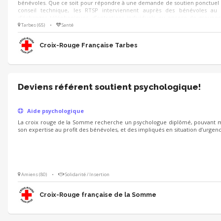
bénévoles. Que ce soit pour répondre à une demande de soutien ponctuel
conseil technique, les RTSP interviennent auprès des bénévoles au 
d’échanges téléphoniques, d’entretiens individuels ou encore de groupes
d’opération de secours, par exemple, ils sont présents avant, pendant et apr
Tarbes (65)
•
Santé
missions, pour apporter leur soutien technique et psychologique aux bén
mobilisés.
Croix-Rouge Française Tarbes
Deviens référent soutient psychologique!
Aide psychologique
La croix rouge de la Somme recherche un psychologue diplômé, pouvant 
son expertise au profit des bénévoles, et des impliqués en situation d’urgenc
Amiens (80)
•
Solidarité / Insertion
Croix-Rouge française de la Somme