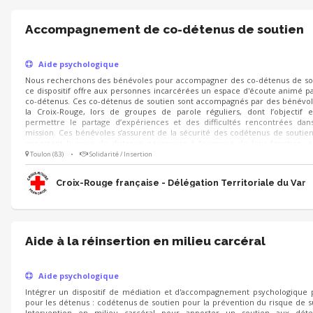
Accompagnement de co-détenus de soutien
Aide psychologique
Nous recherchons des bénévoles pour accompagner des co-détenus de so
ce dispositif offre aux personnes incarcérées un espace d'écoute animé p
co-détenus. Ces co-détenus de soutien sont accompagnés par des bénévo
la Croix-Rouge, lors de groupes de parole réguliers, dont l’objectif 
permettre le partage d’expériences et des difficultés rencontrées dan
mission. Ces bénévoles s’assurent de la sécurité des codétenus de soutien
apportent la prise de distance nécessaire à l’exercice de leur fonction, e
garants de leur cadre d’action. Vous souhaitez mettre vos compétenc
Toulon (83)
•
Solidarité / Insertion
service de la solidarité et accompagner ces personnes Rejoignez-nous !
Croix-Rouge française - Délégation Territoriale du Var
Aide à la réinsertion en milieu carcéral
Aide psychologique
Intégrer un dispositif de médiation et d'accompagnement psychologique 
pour les détenus : codétenus de soutien pour la prévention du risque de s
Intervention en milieu carcéral pour apporter un soutien aux déte