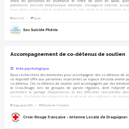
entre les personnes en souffrance et l’offre de soins en santé, ave
plateforme d'écoute téléphonique nationale, messagerie internet, accue
local. Notre action c’est la restauration du lien social et la prévention du 
suicidaire La fédération SOS Suicide Phénix assurent des formation
bénévoles pour garantir une cohérence de pratique entre associations.
Paris (75)
•
Santé
Sos Suicide Phénix
Accompagnement de co-détenus de soutien
Aide psychologique
Nous recherchons des bénévoles pour accompagner des co-détenus de so
ce dispositif offre aux personnes incarcérées un espace d'écoute animé p
co-détenus. Ces co-détenus de soutien sont accompagnés par des bénévo
la Croix-Rouge, lors de groupes de parole réguliers, dont l’objectif 
permettre le partage d’expériences et des difficultés rencontrées dan
mission. Ces bénévoles s’assurent de la sécurité des codétenus de soutien
apportent la prise de distance nécessaire à l’exercice de leur fonction, e
garants de leur cadre d’action. Vous souhaitez mettre vos compétenc
Draguignan (83)
•
Solidarité / Insertion
service de la solidarité et accompagner ces personnes Rejoignez nous !
Croix-Rouge française - Antenne Locale de Draguignan