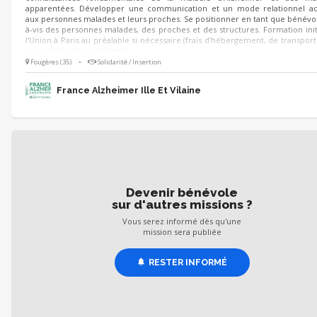
apparentées. Développer une communication et un mode relationnel ad
aux personnes malades et leurs proches. Se positionner en tant que bénévol
à-vis des personnes malades, des proches et des structures. Formation init
l'Union à Paris au préalable si nécessaire (frais d'hébergement, de transport
nourriture pris en charge).
Fougères (35)
•
Solidarité / Insertion
France Alzheimer Ille Et Vilaine
Devenir bénévole
sur d'autres missions ?
Vous serez informé dès qu'une
mission sera publiée
RESTER INFORMÉ