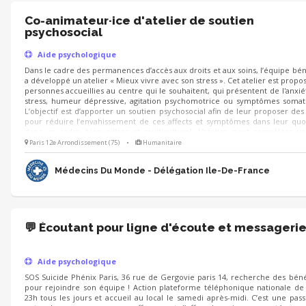
Co-animateur·ice d'atelier de soutien
psychosocial
Aide psychologique
Dans le cadre des permanences d’accès aux droits et aux soins, l’équipe bé
a développé un atelier « Mieux vivre avec son stress ». Cet atelier est propo
personnes accueillies au centre qui le souhaitent, qui présentent de l'anxié
stress, humeur dépressive, agitation psychomotrice ou symptômes somat
L’objectif est d’apporter un soutien psychosocial afin de leur proposer des 
pour réduire l’envahissement de ces affects et symptômes dans leur quo
dans un cadre bienveillant et multiculturel. L'atelier peut compléter un
individuel ou constituer une première étape, vers une demande de 
Paris 12e Arrondissement (75)
•
Humanitaire
psychologique au sein du centre.
Médecins Du Monde - Délégation Ile-De-France
💬 Écoutant pour ligne d'écoute et messageri
Aide psychologique
SOS Suicide Phénix Paris, 36 rue de Gergovie paris 14, recherche des bén
pour rejoindre son équipe ! Action plateforme téléphonique nationale de
23h tous les jours et accueil au local le samedi après-midi. C’est une pass