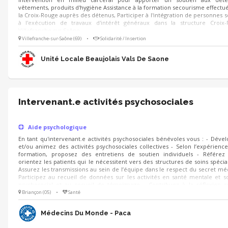
vêtements, produits d'hygiène Assistance à la formation secourisme effectu
la Croix-Rouge auprès des détenus, Participer à l'intégration de personnes 
à l'exécution de travaux d'intérêt généraux dans la structure Croix
Villefranche sur Saône.
Villefranche-sur-Saône (69)
•
Solidarité / Insertion
Unité Locale Beaujolais Vals De Saone
Intervenant.e activités psychosociales
Aide psychologique
En tant qu'intervenant.e activités psychosociales bénévoles vous : - Déve
et/ou animez des activités psychosociales collectives - Selon l’expérience
formation, proposez des entretiens de soutien individuels - Référez
orientez les patients qui le nécessitent vers des structures de soins spécial
Assurez les transmissions au sein de l’équipe dans le respect du secret méd
Participez au recueil de données sur les activités en santé mentale et s
psychosocial et au recueil de témoignage - Contribuez à la réflexion s
activités et l’amélioration des pratiques
Briançon (05)
•
Santé
Médecins Du Monde - Paca