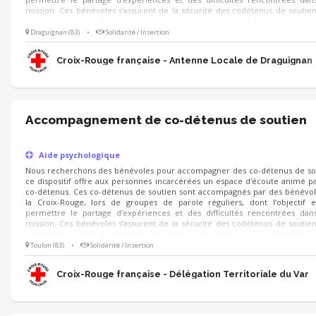
mission. Ces bénévoles s’assurent de la sécurité des codétenus de soutien
apportent la prise de distance nécessaire à l’exercice de leur fonction, e
garants de leur cadre d’action. Vous souhaitez mettre vos compétenc
Draguignan (83)
•
Solidarité / Insertion
service de la solidarité et accompagner ces personnes Rejoignez nous !
Croix-Rouge française - Antenne Locale de Draguignan
Accompagnement de co-détenus de soutien
Aide psychologique
Nous recherchons des bénévoles pour accompagner des co-détenus de so
ce dispositif offre aux personnes incarcérées un espace d'écoute animé p
co-détenus. Ces co-détenus de soutien sont accompagnés par des bénévo
la Croix-Rouge, lors de groupes de parole réguliers, dont l’objectif 
permettre le partage d’expériences et des difficultés rencontrées dan
mission. Ces bénévoles s’assurent de la sécurité des codétenus de soutien
apportent la prise de distance nécessaire à l’exercice de leur fonction, e
garants de leur cadre d’action. Vous souhaitez mettre vos compétenc
Toulon (83)
•
Solidarité / Insertion
service de la solidarité et accompagner ces personnes Rejoignez-nous !
Croix-Rouge française - Délégation Territoriale du Var