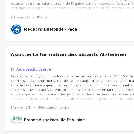
Assurez les transmissions au sein de l’équipe dans le respect du secret méd
Participez au recueil de données sur les activités en santé mentale et s
psychosocial et au recueil de témoignage - Contribuez à la réflexion s
activités et l’amélioration des pratiques
Briançon (05)
•
Santé
Médecins Du Monde - Paca
Assister la formation des aidants Alzheimer
Aide psychologique
Assister la (le) psychologue lors de la formation des aidants (14h). Maîtris
connaissances fondamentales de la maladie d’Alzheimer et des mal
apparentées. Développer une communication et un mode relationnel ad
aux personnes malades et leurs proches. Se positionner en tant que bénévol
à-vis des personnes malades, des proches et des structures. Formation init
l'Union à Paris au préalable si nécessaire (frais d'hébergement, de transport
nourriture pris en charge).
Paimpont (35)
•
Solidarité / Insertion
France Alzheimer Ille Et Vilaine