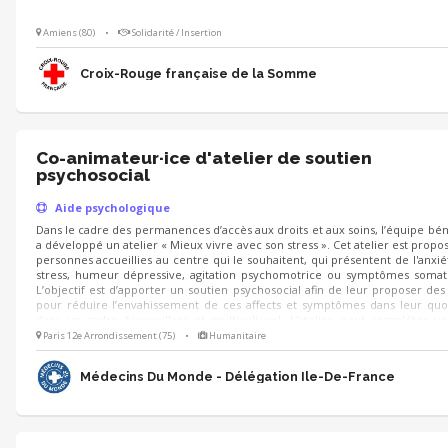
Amiens (80)
•
Solidarité / Insertion
Croix-Rouge française de la Somme
Co-animateur·ice d'atelier de soutien
psychosocial
Aide psychologique
Dans le cadre des permanences d’accès aux droits et aux soins, l’équipe bé
a développé un atelier « Mieux vivre avec son stress ». Cet atelier est propo
personnes accueillies au centre qui le souhaitent, qui présentent de l'anxié
stress, humeur dépressive, agitation psychomotrice ou symptômes somat
L’objectif est d’apporter un soutien psychosocial afin de leur proposer des 
pour réduire l’envahissement de ces affects et symptômes dans leur quo
dans un cadre bienveillant et multiculturel. L'atelier peut compléter un
individuel ou constituer une première étape, vers une demande de 
Paris 12e Arrondissement (75)
•
Humanitaire
psychologique au sein du centre.
Médecins Du Monde - Délégation Ile-De-France