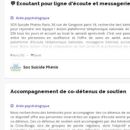
💬 Écoutant pour ligne d'écoute et messageri
Aide psychologique
SOS Suicide Phénix Paris, 36 rue de Gergovie paris 14, recherche des bén
pour rejoindre son équipe ! Action plateforme téléphonique nationale de
23h tous les jours et accueil au local le samedi après-midi. C’est une pass
entre les personnes en souffrance et l’offre de soins en santé, ave
plateforme d'écoute téléphonique nationale, messagerie internet, accue
local. Notre action c’est la restauration du lien social et la prévention du 
suicidaire La fédération SOS Suicide Phénix assurent des formation
bénévoles pour garantir une cohérence de pratique entre associations.
Paris (75)
•
Santé
Sos Suicide Phénix
Accompagnement de co-détenus de soutien
Aide psychologique
Nous recherchons des bénévoles pour accompagner des co-détenus de so
ce dispositif offre aux personnes incarcérées un espace d'écoute animé p
co-détenus. Ces co-détenus de soutien sont accompagnés par des bénévo
la Croix-Rouge, lors de groupes de parole réguliers, dont l’objectif 
permettre le partage d’expériences et des difficultés rencontrées dan