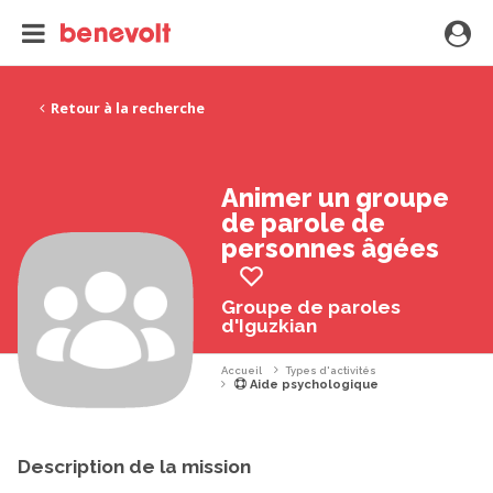
Retour à la recherche
Animer un groupe
de parole de
personnes âgées
Groupe de paroles
d'Iguzkian
Accueil
Types d'activités
Aide psychologique
Description de la mission