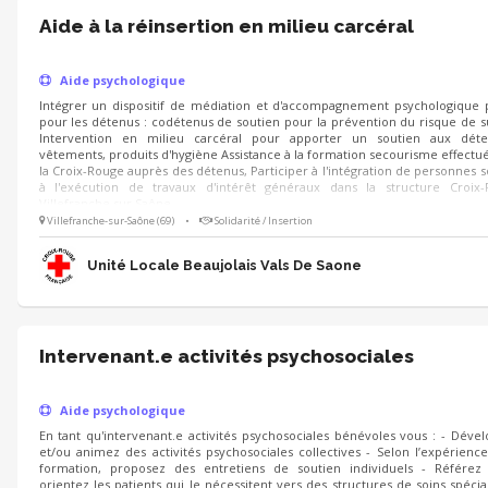
Aide à la réinsertion en milieu carcéral
Aide psychologique
Intégrer un dispositif de médiation et d'accompagnement psychologique 
pour les détenus : codétenus de soutien pour la prévention du risque de s
Intervention en milieu carcéral pour apporter un soutien aux déte
vêtements, produits d'hygiène Assistance à la formation secourisme effectu
la Croix-Rouge auprès des détenus, Participer à l'intégration de personnes 
à l'exécution de travaux d'intérêt généraux dans la structure Croix
Villefranche sur Saône.
Villefranche-sur-Saône (69)
•
Solidarité / Insertion
Unité Locale Beaujolais Vals De Saone
Intervenant.e activités psychosociales
Aide psychologique
En tant qu'intervenant.e activités psychosociales bénévoles vous : - Déve
et/ou animez des activités psychosociales collectives - Selon l’expérience
formation, proposez des entretiens de soutien individuels - Référez
orientez les patients qui le nécessitent vers des structures de soins spécial