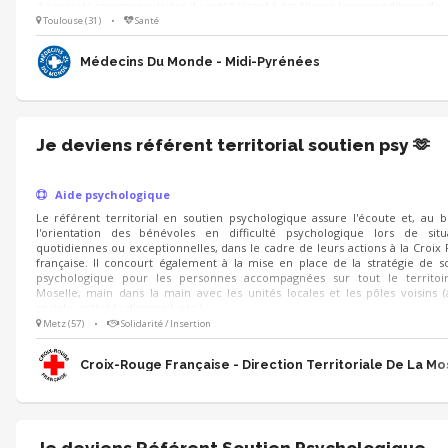
de projets communautaires de santé visant à améliorer leurs conditions de 
Toulouse (31)
•
Santé
Médecins Du Monde - Midi-Pyrénées
Je deviens référent territorial soutien psy 🫶
Aide psychologique
Le référent territorial en soutien psychologique assure l'écoute et, au b
l'orientation des bénévoles en difficulté psychologique lors de situ
quotidiennes ou exceptionnelles, dans le cadre de leurs actions à la Croix
française. Il concourt également à la mise en place de la stratégie de s
psychologique pour les personnes accompagnées sur tout le territoi
Moselle, main dans la main avec les unités locales et les pôles voisins (
sociale, activités d'accueil, etc.).
Metz (57)
•
Solidarité / Insertion
Croix-Rouge Française - Direction Territoriale De La Mo