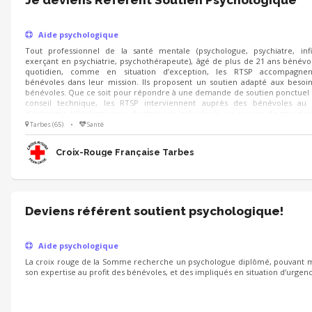
Je deviens Référent Soutien Psychologique
Aide psychologique
Tout professionnel de la santé mentale (psychologue, psychiatre, inf
exerçant en psychiatrie, psychothérapeute), âgé de plus de 21 ans bénévo
quotidien, comme en situation d’exception, les RTSP accompagnen
bénévoles dans leur mission. Ils proposent un soutien adapté aux besoi
bénévoles. Que ce soit pour répondre à une demande de soutien ponctuel
conseil technique, les RTSP interviennent auprès des bénévoles au 
d’échanges téléphoniques, d’entretiens individuels ou encore de groupes
d’opération de secours, par exemple, ils sont présents avant, pendant et apr
Tarbes (65)
•
Santé
missions, pour apporter leur soutien technique et psychologique aux bén
mobilisés.
Croix-Rouge Française Tarbes
Deviens référent soutient psychologique!
Aide psychologique
La croix rouge de la Somme recherche un psychologue diplômé, pouvant 
son expertise au profit des bénévoles, et des impliqués en situation d’urgenc