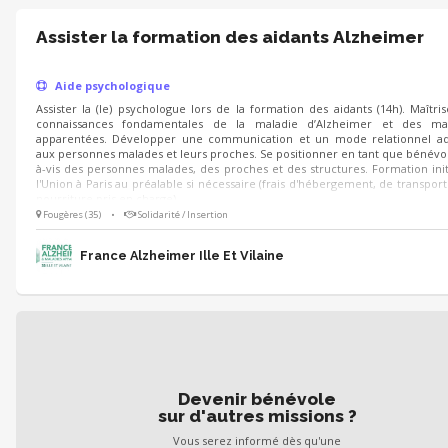
Assister la formation des aidants Alzheimer
Aide psychologique
Assister la (le) psychologue lors de la formation des aidants (14h). Maîtris
connaissances fondamentales de la maladie d’Alzheimer et des mal
apparentées. Développer une communication et un mode relationnel ad
aux personnes malades et leurs proches. Se positionner en tant que bénévol
à-vis des personnes malades, des proches et des structures. Formation init
l'Union à Paris au préalable si nécessaire (frais d'hébergement, de transport
nourriture pris en charge).
Fougères (35)
•
Solidarité / Insertion
France Alzheimer Ille Et Vilaine
Devenir bénévole
sur d'autres missions ?
Vous serez informé dès qu'une