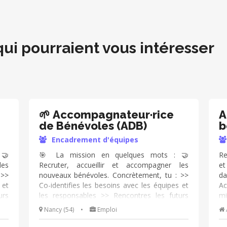
qui pourraient vous intéresser
🌱 Accompagnateur·rice
A
de Bénévoles (ADB)
b
Encadrement d'équipes
🤝
🎯 La mission en quelques mots : 🤝
Re
les
Recruter, accueillir et accompagner les
et
 >>
nouveaux bénévoles. Concrètement, tu : >>
da
 et
Co-identifies les besoins avec les équipes et
Ac
urs
les responsables >> Rencontres les futurs
mi
 >>
bénévoles lors d’échanges privilégiés >>
an
Nancy (54)
•
Emploi
ion
Participes aux décisions d’intégration
en
vée
Accompagnes les bénévoles dès leur arrivée
de