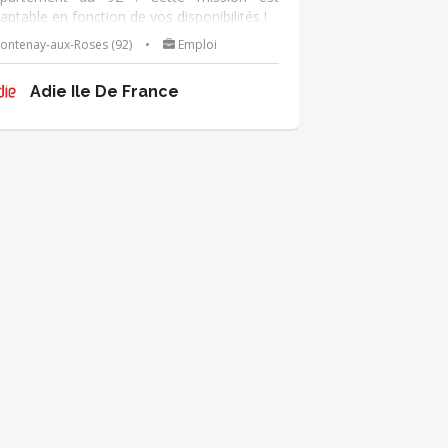
aptable en fonction de vos disponibilités !
ontenay-aux-Roses (92)
•
Emploi
Adie Ile De France