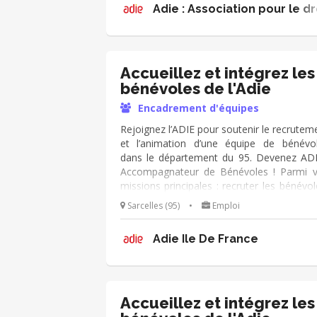
Adie : Association pour le dr
et tout au long de leur parcours >> Veille
leur montée en compétences et à leur bo
prise de mission >> Facilites le lien en
bénévoles et équipes opérationnelles
conclusion : 👉 Tu fais en sorte que cha
Accueillez et intégrez les
se sente à sa place, utile et reconnu.
bénévoles de l'Adie
Encadrement d'équipes
Rejoignez l’ADIE pour soutenir le recrutem
et l’animation d’une équipe de bénévo
dans le département du 95. Devenez AD
Accompagnateur de Bénévoles ! Parmi 
missions principales : recruter les bénévol
animer la communauté et accompagner l
Sarcelles (95)
•
Emploi
engagement. Mission adaptable en fonct
de vos disponibilités !
Adie Ile De France
Accueillez et intégrez les