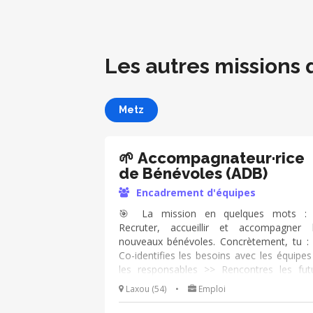
Les autres missions 
Metz
🌱 Accompagnateur·rice
de Bénévoles (ADB)
Encadrement d'équipes
🎯 La mission en quelques mots : 
Recruter, accueillir et accompagner 
nouveaux bénévoles. Concrètement, tu :
Co-identifies les besoins avec les équipes
les responsables >> Rencontres les fut
bénévoles lors d’échanges privilégiés
Laxou (54)
•
Emploi
Participes aux décisions d’intégrat
Accompagnes les bénévoles dès leur arri