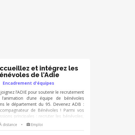
ccueillez et intégrez les
énévoles de l'Adie
Encadrement d'équipes
joignez l’ADIE pour soutenir le recrutement
 l’animation d’une équipe de bénévoles
ns le département du 95. Devenez ADB :
compagnateur de Bénévoles ! Parmi vos
ssions principales : recruter les bénévoles,
imer la communauté et accompagner leur
À distance
•
Emploi
gagement. Mission adaptable en fonction
 vos disponibilités !