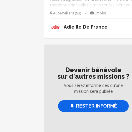
missions principales : recruter les bénévol
animer la communauté et accompagner l
Aubervilliers (93)
•
Emploi
engagement. Mission adaptable en fonct
de vos disponibilités !
Adie Ile De France
Devenir bénévole
sur d'autres missions ?
Vous serez informé dès qu'une
mission sera publiée
RESTER INFORMÉ