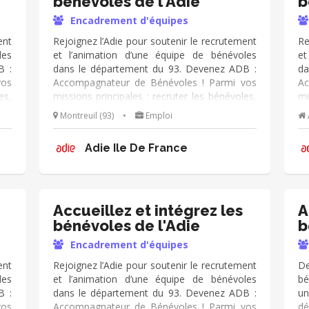
bénévoles de l'Adie
b
Encadrement d'équipes
ent
Rejoignez l’Adie pour soutenir le recrutement
Re
les
et l’animation d’une équipe de bénévoles
et
B :
dans le département du 93. Devenez ADB :
da
vos
Accompagnateur de Bénévoles ! Parmi vos
Ac
es,
missions principales : recruter les bénévoles,
mi
eur
animer la communauté et accompagner leur
an
Montreuil (93)
•
Emploi
ion
engagement. Mission adaptable en fonction
en
de vos disponibilités !
de
Adie Ile De France
Accueillez et intégrez les
A
bénévoles de l'Adie
b
Encadrement d'équipes
ent
Rejoignez l’Adie pour soutenir le recrutement
D
les
et l’animation d’une équipe de bénévoles
bé
B :
dans le département du 93. Devenez ADB :
u
vos
Accompagnateur de Bénévoles ! Parmi vos
dé