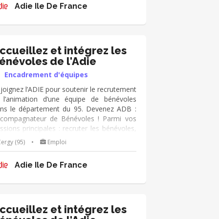
iative économique
Adie Ile De France
ccueillez et intégrez les
énévoles de l'Adie
Encadrement d'équipes
joignez l’ADIE pour soutenir le recrutement
 l’animation d’une équipe de bénévoles
ns le département du 95. Devenez ADB :
compagnateur de Bénévoles ! Parmi vos
ssions principales : recruter les bénévoles,
imer la communauté et accompagner leur
ergy (95)
•
Emploi
gagement. Mission adaptable en fonction
 vos disponibilités !
Adie Ile De France
ccueillez et intégrez les