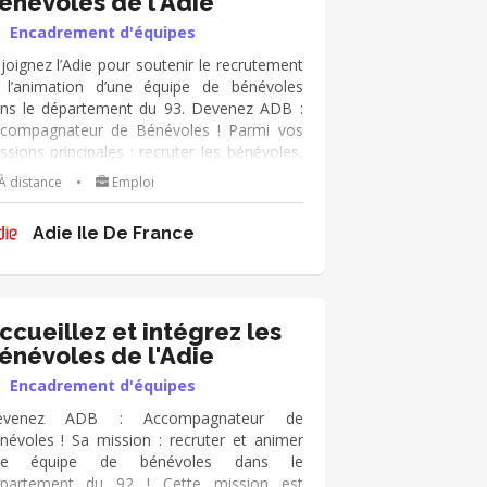
énévoles de l'Adie
Encadrement d'équipes
joignez l’Adie pour soutenir le recrutement
 l’animation d’une équipe de bénévoles
ns le département du 93. Devenez ADB :
compagnateur de Bénévoles ! Parmi vos
ssions principales : recruter les bénévoles,
imer la communauté et accompagner leur
À distance
•
Emploi
gagement. Mission adaptable en fonction
 vos disponibilités !
Adie Ile De France
ccueillez et intégrez les
énévoles de l'Adie
Encadrement d'équipes
evenez ADB : Accompagnateur de
névoles ! Sa mission : recruter et animer
ne équipe de bénévoles dans le
partement du 92 ! Cette mission est