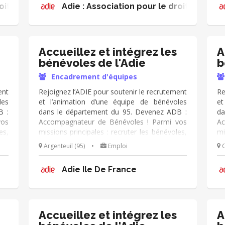
oit à l'initiative économique
Adie : Association pour le droit à l'init
s à
et tout au long de leur parcours >> Veilles à
nne
leur montée en compétences et à leur bonne
tre
prise de mission >> Facilites le lien entre
 En
bénévoles et équipes opérationnelles En
cun
conclusion : 👉 Tu fais en sorte que chacun
Accueillez et intégrez les
A
se sente à sa place, utile et reconnu.
bénévoles de l'Adie
b
Encadrement d'équipes
ent
Rejoignez l’ADIE pour soutenir le recrutement
Re
les
et l’animation d’une équipe de bénévoles
et
B :
dans le département du 95. Devenez ADB :
da
vos
Accompagnateur de Bénévoles ! Parmi vos
Ac
es,
missions principales : recruter les bénévoles,
mi
eur
animer la communauté et accompagner leur
an
Argenteuil (95)
•
Emploi
C
ion
engagement. Mission adaptable en fonction
en
de vos disponibilités !
de
Adie Ile De France
Accueillez et intégrez les
A