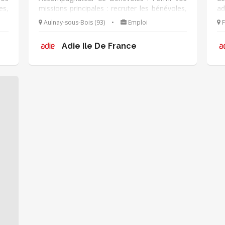
es,
missions principales : recruter les bénévoles,
ad
eur
animer la communauté et accompagner leur
Aulnay-sous-Bois (93)
•
Emploi
F
ion
engagement. Mission adaptable en fonction
de vos disponibilités !
Adie Ile De France