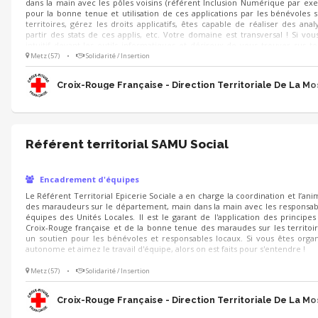
dans la main avec les pôles voisins (référent Inclusion Numérique par ex
pour la bonne tenue et utilisation de ces applications par les bénévoles s
territoires, gérez les droits applicatifs, êtes capable de réaliser des anal
partir des stats de ces applis, etc. Votre domaine est transversal ! Si vou
intuitif devant les outils informatiques et désireux de vous trouver sur to
plans de l'organisation, alors bienvenue !
Metz (57)
•
Solidarité / Insertion
Croix-Rouge Française - Direction Territoriale De La Mo
Référent territorial SAMU Social
Encadrement d'équipes
Le Référent Territorial Epicerie Sociale a en charge la coordination et l’ani
des maraudeurs sur le département, main dans la main avec les responsab
équipes des Unités Locales. Il est le garant de l'application des principes
Croix-Rouge française et de la bonne tenue des maraudes sur les territoir
un soutien pour les bénévoles et responsables locaux. Si vous êtes organ
autonome et aimez le travail d'équipe, alors on est faits pour s'entendre !
Metz (57)
•
Solidarité / Insertion
Croix-Rouge Française - Direction Territoriale De La Mo