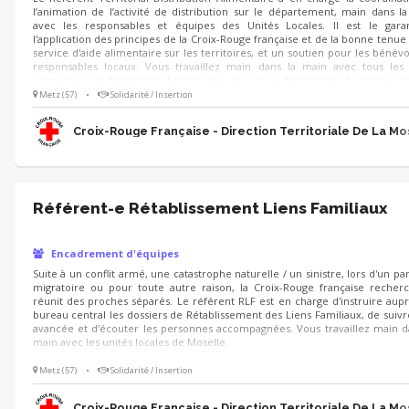
l’animation de l’activité de distribution sur le département, main dans l
avec les responsables et équipes des Unités Locales. Il est le gara
l'application des principes de la Croix-Rouge française et de la bonne tenue
service d'aide alimentaire sur les territoires, et un soutien pour les bénévo
responsables locaux. Vous travaillez main dans la main avec tous les
concernés à la Délégation Territoriale : Directrice Territoriale de l'Action So
Référente Territoriale de l'Aide alimentaire, ... Organisation, autonomie e
Metz (57)
•
Solidarité / Insertion
de l'humain sont de la partie 🫶
Croix-Rouge Française - Direction Territoriale De La Mo
Référent-e Rétablissement Liens Familiaux
Encadrement d'équipes
Suite à un conflit armé, une catastrophe naturelle / un sinistre, lors d'un pa
migratoire ou pour toute autre raison, la Croix-Rouge française recher
réunit des proches séparés. Le référent RLF est en charge d'instruire aup
bureau central les dossiers de Rétablissement des Liens Familiaux, de suivr
avancée et d'écouter les personnes accompagnées. Vous travaillez main d
main avec les unités locales de Moselle.
Metz (57)
•
Solidarité / Insertion
Croix-Rouge Française - Direction Territoriale De La Mo