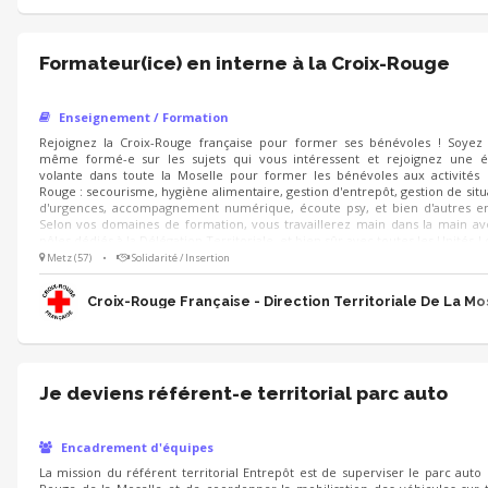
Formateur(ice) en interne à la Croix-Rouge
Enseignement / Formation
Rejoignez la Croix-Rouge française pour former ses bénévoles ! Soyez
même formé-e sur les sujets qui vous intéressent et rejoignez une é
volante dans toute la Moselle pour former les bénévoles aux activités 
Rouge : secourisme, hygiène alimentaire, gestion d'entrepôt, gestion de situ
d'urgences, accompagnement numérique, écoute psy, et bien d'autres e
Selon vos domaines de formation, vous travaillerez main dans la main av
pôles dédiés à la Délégation Territoriale, et bien sûr avec toutes les Unités L
en Moselle. Vous aimez partager, vous êtes pédagogue et appréciez l'hu
Metz (57)
•
Solidarité / Insertion
Bienvenue !
Croix-Rouge Française - Direction Territoriale De La Mo
Je deviens référent-e territorial parc auto
Encadrement d'équipes
La mission du référent territorial Entrepôt est de superviser le parc auto 