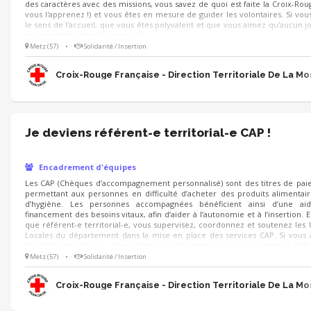
des caractères avec des missions, vous savez de quoi est faite la Croix-Rou
vous l'apprenez !) et vous êtes en mesure de guider les volontaires. Si vou
le sens de l'accueil, que vous êtes polyvalent et que vous aimez qu'aucun j
se ressemble, alors bienvenue !
Metz (57)
•
Solidarité / Insertion
Croix-Rouge Française - Direction Territoriale De La Mo
Je deviens référent-e territorial-e CAP !
Encadrement d'équipes
Les CAP (Chèques d’accompagnement personnalisé) sont des titres de pa
permettant aux personnes en difficulté d’acheter des produits alimentai
d’hygiène. Les personnes accompagnées bénéficient ainsi d’une ai
financement des besoins vitaux, afin d’aider à l’autonomie et à l’insertion. E
que référent-e territorial-e, vous supervisez, coordonnez et soutenez les 
Locales du département dans la mise en place des services CAP. Si vous
travailler en équipe, êtes autonome et organisé-e, nous sommes fait
s'entendre !
Metz (57)
•
Solidarité / Insertion
Croix-Rouge Française - Direction Territoriale De La Mo