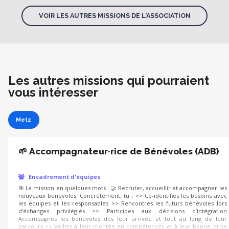
VOIR LES AUTRES MISSIONS DE L'ASSOCIATION
Les autres missions qui pourraient
vous intéresser
Metz
🌱 Accompagnateur·rice de Bénévoles (ADB)
Encadrement d'équipes
🎯 La mission en quelques mots : 🤝 Recruter, accueillir et accompagner les
nouveaux bénévoles. Concrètement, tu : >> Co-identifies les besoins avec
les équipes et les responsables >> Rencontres les futurs bénévoles lors
d’échanges privilégiés >> Participes aux décisions d’intégration
Accompagnes les bénévoles dès leur arrivée et tout au long de leur
parcours >> Veilles à leur montée en compétences et à leur bonne prise