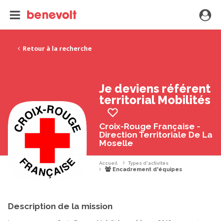
Retour à la recherche
Je deviens référent
territorial Mobilités
Croix-Rouge Française -
Direction Territoriale De La
Moselle
Accueil
Types d'activités
Encadrement d'équipes
Description de la mission