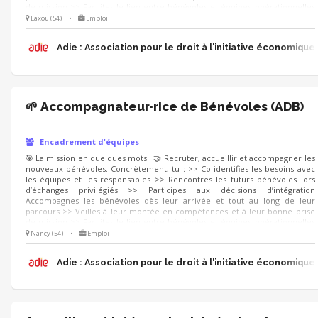
de mission >> Facilites le lien entre bénévoles et équipes opérationnelles
En conclusion : 👉 Tu fais en sorte que chacun se sente à sa place, utile et
Laxou (54)
•
Emploi
reconnu.
Adie : Association pour le droit à l'initiative économique
🌱 Accompagnateur·rice de Bénévoles (ADB)
Encadrement d'équipes
🎯 La mission en quelques mots : 🤝 Recruter, accueillir et accompagner les
nouveaux bénévoles. Concrètement, tu : >> Co-identifies les besoins avec
les équipes et les responsables >> Rencontres les futurs bénévoles lors
d’échanges privilégiés >> Participes aux décisions d’intégration
Accompagnes les bénévoles dès leur arrivée et tout au long de leur
parcours >> Veilles à leur montée en compétences et à leur bonne prise
de mission >> Facilites le lien entre bénévoles et équipes opérationnelles
En conclusion : 👉 Tu fais en sorte que chacun se sente à sa place, utile et
Nancy (54)
•
Emploi
reconnu.
Adie : Association pour le droit à l'initiative économique