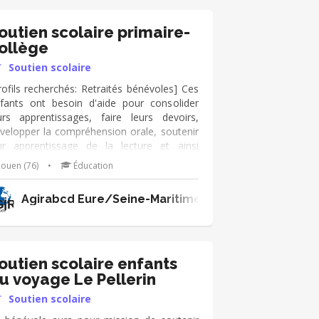
outien scolaire primaire-
ollège
Soutien scolaire
rofils recherchés: Retraités bénévoles] Ces
fants ont besoin d'aide pour consolider
urs apprentissages, faire leurs devoirs,
velopper la compréhension orale, soutenir
ur apprentissage de la lecture et ainsi
nforcer leur motivation et leur confiance en
ouen (76)
•
Éducation
x.
Agirabcd Eure/Seine-Maritime
outien scolaire enfants
u voyage Le Pellerin
Soutien scolaire