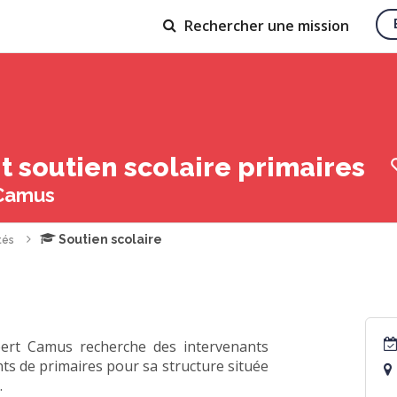
Rechercher
une mission
t soutien scolaire primaires
 Camus
Soutien scolaire
tés
lbert Camus recherche des intervenants
ts de primaires pour sa structure située
.