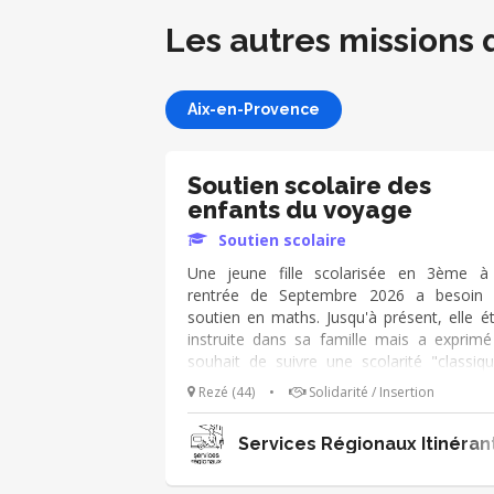
Les autres missions 
Aix-en-Provence
Soutien scolaire des
enfants du voyage
Soutien scolaire
Une jeune fille scolarisée en 3ème à
rentrée de Septembre 2026 a besoin
soutien en maths. Jusqu'à présent, elle ét
instruite dans sa famille mais a exprimé
souhait de suivre une scolarité "classiqu
Elle est très motivée. Si vous avez une he
Rezé (44)
•
Solidarité / Insertion
(ou un peu plus selon vos disponibilités) à 
consacrer, contactez-nous afin de prév
Services Régionaux Itinéran
des séances dès la rentrée. Elles auraient l
au siège de l'association à Rezé (à proxim
du collège)