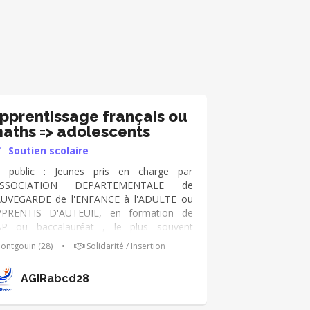
pprentissage français ou
aths => adolescents
Soutien scolaire
 public : Jeunes pris en charge par
'ASSOCIATION DEPARTEMENTALE de
UVEGARDE de l'ENFANCE à l'ADULTE ou
PRENTIS D'AUTEUIL, en formation de
P ou baccalauréat , le plus souvent
'origine étrangère plus ou moins
ontgouin (28)
•
Solidarité / Insertion
ancophones. Ils viennent avec leurs cours
 il faut les aider à comprendre et à faire
AGIRabcd28
urs exercices.