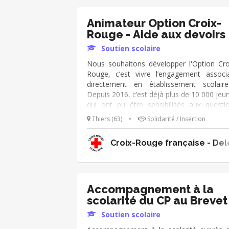
Animateur Option Croix-
Rouge - Aide aux devoirs
Soutien scolaire
Nous souhaitons développer l'Option Cro
Rouge, c’est vivre l’engagement associa
directement en établissement scolair
Depuis 2016, c’est déjà plus de 10 000 jeu
qui ont pu être sensibilisés aux questi
humanitaires et dont les projets solidai
Thiers (63)
•
Solidarité / Insertion
ont eu un impact sur leur communauté.
tant qu'animateur de l'Option Croix-Rou
Croix-Rouge française - Del
tes missions sont : ➔ Animer l
interventions de sensibilisation et de pass
à l’action. Nous souhaitons dévelop
également l'aide aux devoirs. Tu 
pédagogue et aime travailler au contact 
Accompagnement à la
jeunes ? Rejoins-nous ! 😀
scolarité du CP au Brevet
Soutien scolaire