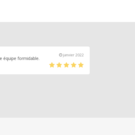
janvier 2022
ne équipe formidable.
(*)
(*)
(*)
(*)
(*)