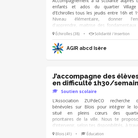
Accompagnement à la scolarité auprès 
enfants et ados du quartier Village
d’Echirolles tous les jeudis entre 16h et 1
Niveau élémentaire, donner l'env
d'apprendre, maitrise des fondamentaux
calcul et lecture. Niveau collège, soutien
Échirolles (38)
•
Solidarité / Insertion
choix des élèves en maths-physique, S
anglais, français et espagnol. Pédagog
AGIR abcd Isère
envie de transmettre et d’être uti
bienveillance, intégré à une équipe convivi
et motivante, cette mission sera d’un gr
enrichissement personnel.
J’accompagne des élève
en difficulté 1h30/semai
Soutien scolaire
L’Association ZUPdeCO recherche d
bénévoles sur Blois pour intégrer le lo
situé en pleins cœurs des quartie
prioritaires de la ville. Nous te propos
d'intervenir, selon tes disponibilités, à trav
un RDV de 1h30 par semaine po
Blois (41)
•
Éducation
accompagner principalement des élèves