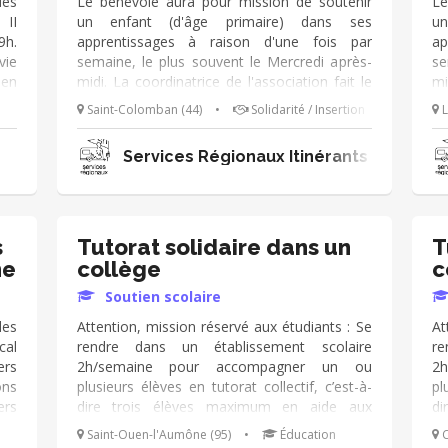
des
Le bénévole aura pour mission de soutenir
Le
 II
un enfant (d'âge primaire) dans ses
u
9h.
apprentissages à raison d'une fois par
ap
ie
semaine, le plus souvent le Mercredi après-
se
 en
midi. La coordinatrice de l'association fait le
mi
 au
lien avec la famille et l'école. L'accent est mis
li
Saint-Colomban (44)
•
Solidarité / Insertion
L
VT,
sur la lecture; notre structure dispose de
su
ie,
nombreux ouvrages et supports
n
Services Régionaux Itinérants
le,
pédagogiques. Parfois, sans être trop
pé
ale
ambitieux, il s'agit de redonner confiance aux
am
and
enfants et adolescents. Les
e
accompagnements ont lieu chez les familles
ac
(aires d'accueil, terrains privés, parking...)
(a
s
Tutorat solidaire dans un
T
pour créer du lien.
po
ne
collège
c
Soutien scolaire
es
Attention, mission réservé aux étudiants : Se
At
cal
rendre dans un établissement scolaire
re
rs
2h/semaine pour accompagner un ou
2
ons
plusieurs élèves en tutorat collectif, c’est-à-
pl
ers
dire trois élèves maximum en aide aux
di
ur
devoirs. Une équipe est à ta disposition pour
de
Saint-Ouen-l'Aumône (95)
•
Éducation
C
 de
te former, t’accueillir au sein de
t