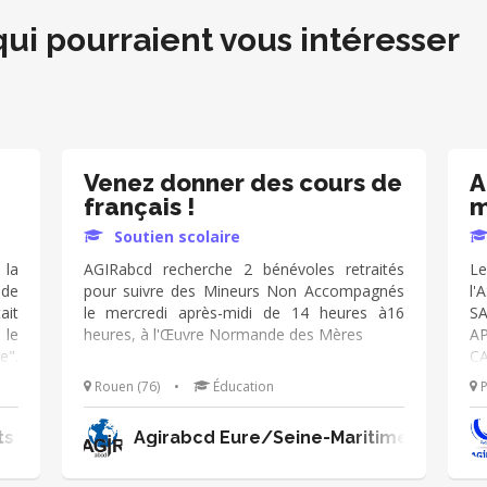
qui pourraient vous intéresser
Venez donner des cours de
A
français !
m
Soutien scolaire
 la
AGIRabcd recherche 2 bénévoles retraités
Le
 de
pour suivre des Mineurs Non Accompagnés
l
ait
le mercredi après-midi de 14 heures à16
SA
 le
heures, à l'Œuvre Normande des Mères
AP
e".
CA
ure
d
Rouen (76)
•
Éducation
P
lui
fr
oir
et
ts
Agirabcd Eure/Seine-Maritime
ieu
le
ité