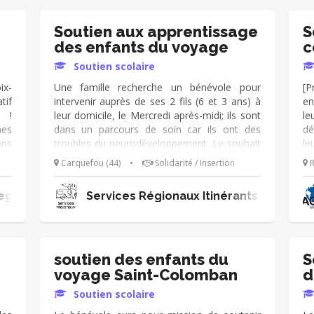
Soutien aux apprentissage
S
des enfants du voyage
c
Soutien scolaire
ix-
Une famille recherche un bénévole pour
[P
tif
intervenir auprès de ses 2 fils (6 et 3 ans) à
en
e !
leur domicile, le Mercredi après-midi; ils sont
le
nes
dans un parcours de soin car ils ont des
dé
ons
troubles du neurodéveloppement. Le souhait
le
res
de la maman est que quelqu'un puisse venir
re
Carquefou (44)
•
Solidarité / Insertion
R
 En
leur faire faire des activités de manipulation,
eu
ge,
les faire "travailler" sur des choses toutes
egation Territoriale Du Puy de Dome
Services Régionaux Itinérants
es
simples comme reconnaitre les couleurs,
age
apprendre à compter, lire des histoires,
per
développer le langage.
es
des
soutien des enfants du
S
voyage Saint-Colomban
d
Soutien scolaire