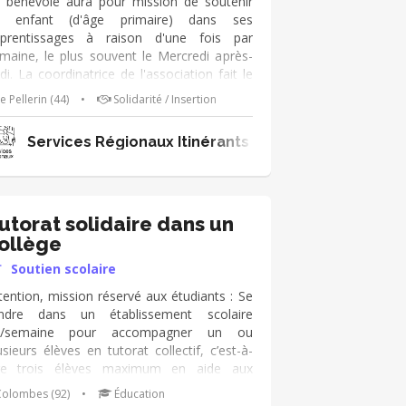
 bénévole aura pour mission de soutenir
n enfant (d'âge primaire) dans ses
prentissages à raison d'une fois par
maine, le plus souvent le Mercredi après-
di. La coordinatrice de l'association fait le
en avec la famille et l'école. L'accent est mis
e Pellerin (44)
•
Solidarité / Insertion
r la lecture; notre structure dispose de
ombreux ouvrages et supports
Services Régionaux Itinérants
dagogiques. Parfois, sans être trop
bitieux, il s'agit de redonner confiance aux
nfants et adolescents. Les
compagnements ont lieu chez les familles
ires d'accueil, terrains privés, parking...)
utorat solidaire dans un
ur créer du lien.
ollège
Soutien scolaire
tention, mission réservé aux étudiants : Se
ndre dans un établissement scolaire
h/semaine pour accompagner un ou
usieurs élèves en tutorat collectif, c’est-à-
re trois élèves maximum en aide aux
voirs. Une équipe est à ta disposition pour
olombes (92)
•
Éducation
e former, t’accueillir au sein de