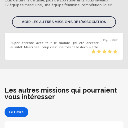
Club de tennis de table, plus de 200 adhérents, tous niveaux.
17 équipes masculine, une équipe féminine, compétition, loisir
VOIR LES AUTRES MISSIONS DE L'ASSOCIATION
juin 2022
Super entente avec tout le monde. J'ai été accepté
aussitôt. Merci beaucoup c'est une très belle découverte
(*)
(*)
(*)
(*)
(*)
Les autres missions qui pourraient
vous intéresser
Le Havre