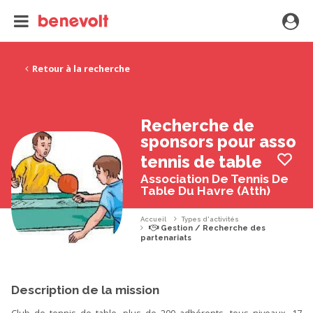
Retour à la recherche
Recherche de
sponsors pour asso
tennis de table
Association De Tennis De
Table Du Havre (Atth)
Accueil
Types d'activités
Gestion / Recherche des
partenariats
Description de la mission