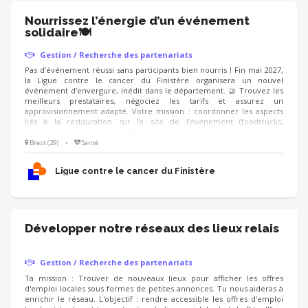
Nourrissez l’énergie d’un événement
solidaire🍽️
Gestion / Recherche des partenariats
Pas d’événement réussi sans participants bien nourris ! Fin mai 2027,
la Ligue contre le cancer du Finistère organisera un nouvel
événement d’envergure, inédit dans le département. 🤝 Trouvez les
meilleurs prestataires, négociez les tarifs et assurez un
approvisionnement adapté. Votre mission : coordonner les aspects
liés à la restauration sur le site de l’événement (foodtrucks,
sandwichs, repas, glaces, crêpes, boissons...), trouver des partenaires
pour obtenir des dons en nature, et proposer une offre conviviale,
Brest (29)
•
Santé
accessible et équilibrée. On recherche : un·e négociateur·rice
organisé·e, qui aime le contact avec les commerçants et sait gérer les
Ligue contre le cancer du Finistère
stocks 📋
Développer notre réseaux des lieux relais
Gestion / Recherche des partenariats
Ta mission : Trouver de nouveaux lieux pour afficher les offres
d'emploi locales sous formes de petites annonces. Tu nous aideras à
enrichir le réseau. L'objectif : rendre accessible les offres d'emploi