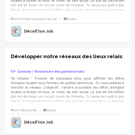
locales à toutes et tous, et créer du lien social. Le but de Décoll'ton
Job est de tisser un circuit court de l'emploi. Tu seras accueilli·e par
Marie, de l'association Décoll'ton Job. Lors de tes tournées, tu pourras
également nous faire remonter quel(s) lieu(x) n'affichent plus ou n'est
pas à jour dans la diffusion des offres d'emploi.
Saint-Philbert-de-Grand-Lieu (44)
•
Emploi
Décoll'ton Job
Développer notre réseaux des lieux relais
Gestion / Recherche des partenariats
Ta mission : Trouver de nouveaux lieux pour afficher les offres
d'emploi locales sous formes de petites annonces. Tu nous aideras à
enrichir le réseau. L'objectif : rendre accessible les offres d'emploi
locales à toutes et tous, et créer du lien social. Le but de Décoll'ton
Job est de tisser un circuit court de l'emploi. Tu seras accueilli·e par
Marie, de l'association Décoll'ton Job. Lors de tes tournées, tu pourras
également nous faire remonter quel(s) lieu(x) n'affichent plus ou n'est
pas à jour dans la diffusion des offres d'emploi.
Saint-Nazaire (44)
•
Emploi
Décoll'ton Job