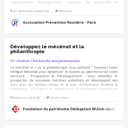
établissements d’enseignement supérieur, les lycées/CFA et
associations étudiantes, et en les accompagnant dans le réseau des
étudiants ambassadeurs ! - identification d'établissements et réseaux
Paris 9e Arrondissement (75)
•
Éducation
associatifs - prise de contact, présentation et mise en lien avec
l'équipe de permanents - organisation d’ateliers découverte auprès
Association Prévention Routière - Paris
des étudiants - aide au montage d'actions
Développez le mécénat et la
philanthropie
Gestion / Recherche des partenariats
Le mécénat et / ou la philanthropie vous animent ? Devenez notre
Délégué Mécénat pour dynamiser le soutien au patrimoine de votre
territoire : Prospection & Développement : Vous identifiez et
prospectez de nouveaux mécènes potentiels en développant des
liens avec les réseaux locaux et le tissu économique Relation &
Fidélisation : Vous gérez la relation avec les entreprises mécènes et
grands donateurs individuels en proposant des actions sur-mesure
(visites privées, événements, rencontres, animation du club de
Romans-sur-Isère (26)
•
Culture / Loisirs
mécènes). Accompagnement de projets : Vous proposez aux
mécènes les projets de sauvegarde du patrimoine à soutenir et
Fondation du patrimoine Délégation Rhône-Alpes
déployez les campagnes d'appels aux dons (IFI, Noël).