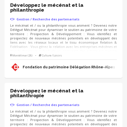
Développez le mécénat et la
philanthropie
Gestion / Recherche des partenariats
Le mécénat et / ou la philanthropie vous animent ? Devenez notre
Délégué Mécénat pour dynamiser le soutien au patrimoine de votre
territoire : Prospection & Développement : Vous identifiez et
prospectez de nouveaux mécènes potentiels en développant des
liens avec les réseaux locaux et le tissu économique Relation &
Fidélisation : Vous gérez la relation avec les entreprises mécènes et
grands donateurs individuels en proposant des actions sur-mesure
(visites privées, événements, rencontres, animation du club de
Montélimar (26)
•
Culture / Loisirs
mécènes). Accompagnement de projets : Vous proposez aux
mécènes les projets de sauvegarde du patrimoine à soutenir et
Fondation du patrimoine Délégation Rhône-Alpes
déployez les campagnes d'appels aux dons (IFI, Noël).
Développez le mécénat et la
philanthropie
Gestion / Recherche des partenariats
Le mécénat et / ou la philanthropie vous animent ? Devenez notre
Délégué Mécénat pour dynamiser le soutien au patrimoine de votre
territoire : Prospection & Développement : Vous identifiez et
prospectez de nouveaux mécènes potentiels en développant des