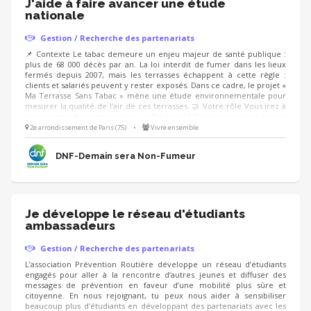
J'aide à faire avancer une étude
nationale
Gestion / Recherche des partenariats
📌 Contexte Le tabac demeure un enjeu majeur de santé publique :
plus de 68 000 décès par an. La loi interdit de fumer dans les lieux
fermés depuis 2007, mais les terrasses échappent à cette règle :
clients et salariés peuvent y rester exposés. Dans ce cadre, le projet «
Ma Terrasse Sans Tabac » mène une étude environnementale pour
mesurer la qualité de l'air de ces terrasses. 🤝 Votre rôle Vous irez à
la rencontre des restaurateurs, cafetiers et hôteliers, sur place ou par
téléphone : 5 à 10 minutes pour présenter la démarche, recueillir
2e arrondissement de Paris (75)
•
Vivre ensemble
leur accord et fixer une date. Les équipes de l'étude réalisent ensuite
la mesure.
DNF-Demain sera Non-Fumeur
Je développe le réseau d'étudiants
ambassadeurs
Gestion / Recherche des partenariats
L’association Prévention Routière développe un réseau d’étudiants
engagés pour aller à la rencontre d’autres jeunes et diffuser des
messages de prévention en faveur d’une mobilité plus sûre et
citoyenne. En nous rejoignant, tu peux nous aider à sensibiliser
beaucoup plus d'étudiants en développant des partenariats avec les