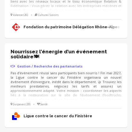
liens avec les réseaux locaux et le tissu économique Relation &
Fidélisation : Vous gérez la relation avec les entreprises mécènes et
grands donateurs individuels en proposant des actions sur-mesure
(visites privées, événements, rencontres, animation du club de
Valence (26)
•
Culture / Loisirs
mécènes). Accompagnement de projets : Vous proposez aux
mécènes les projets de sauvegarde du patrimoine à soutenir et
Fondation du patrimoine Délégation Rhône-Alpes
déployez les campagnes d'appels aux dons (IFI, Noël).
Nourrissez l’énergie d’un événement
solidaire🍽️
Gestion / Recherche des partenariats
Pas d’événement réussi sans participants bien nourris ! Fin mai 2027,
la Ligue contre le cancer du Finistère organisera un nouvel
événement d’envergure, inédit dans le département. 🤝 Trouvez les
meilleurs prestataires, négociez les tarifs et assurez un
approvisionnement adapté. Votre mission : coordonner les aspects
liés à la restauration sur le site de l’événement (foodtrucks,
sandwichs, repas, glaces, crêpes, boissons...), trouver des partenaires
pour obtenir des dons en nature, et proposer une offre conviviale,
Guipavas (29)
•
Santé
accessible et équilibrée. On recherche : un·e négociateur·rice
organisé·e, qui aime le contact avec les commerçants et sait gérer les
Ligue contre le cancer du Finistère
stocks 📋