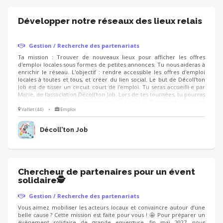
Développer notre réseaux des lieux relais
Gestion / Recherche des partenariats
Ta mission : Trouver de nouveaux lieux pour afficher les offres
d'emploi locales sous formes de petites annonces. Tu nous aideras à
enrichir le réseau. L'objectif : rendre accessible les offres d'emploi
locales à toutes et tous, et créer du lien social. Le but de Décoll'ton
Job est de tisser un circuit court de l'emploi. Tu seras accueilli·e par
Marie, de l'association Décoll'ton Job. Lors de tes tournées, tu pourras
également nous faire remonter quel(s) lieu(x) n'affichent plus ou n'est
pas à jour dans la diffusion des offres d'emploi.
Vallet (44)
•
Emploi
Décoll'ton Job
Chercheur de partenaires pour un évent
solidaire🕵
Gestion / Recherche des partenariats
Vous aimez mobiliser les acteurs locaux et convaincre autour d’une
belle cause ? Cette mission est faite pour vous ! 🤩 Pour préparer un
évènement solidaire de grande envergure, fin mai 2027, nous