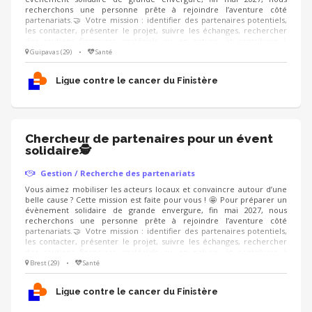
recherchons une personne prête à rejoindre l’aventure côté
partenariats.🤝 Votre mission : identifier des partenaires potentiels,
les contacter, présenter le projet, suivre les échanges, rechercher
des soutiens financiers, matériels ou en nature, et contribuer à
valoriser les partenaires engagés aux côtés de l’événement. On
Guipavas (29)
•
Santé
recherche : un·e ambassadeur·rice convaincant·e, organisé·e, à l’aise
dans le contact, qui sait présenter un projet avec enthousiasme et
Ligue contre le cancer du Finistère
créer une relation de confiance.
Chercheur de partenaires pour un évent
solidaire🕵
Gestion / Recherche des partenariats
Vous aimez mobiliser les acteurs locaux et convaincre autour d’une
belle cause ? Cette mission est faite pour vous ! 🤩 Pour préparer un
évènement solidaire de grande envergure, fin mai 2027, nous
recherchons une personne prête à rejoindre l’aventure côté
partenariats.🤝 Votre mission : identifier des partenaires potentiels,
les contacter, présenter le projet, suivre les échanges, rechercher
des soutiens financiers, matériels ou en nature, et contribuer à
valoriser les partenaires engagés aux côtés de l’événement. On
Brest (29)
•
Santé
recherche : un·e ambassadeur·rice convaincant·e, organisé·e, à l’aise
dans le contact, qui sait présenter un projet avec enthousiasme et
Ligue contre le cancer du Finistère
créer une relation de confiance.