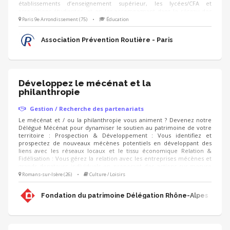
établissements d’enseignement supérieur, les lycées/CFA et
associations étudiantes, et en les accompagnant dans le réseau des
étudiants ambassadeurs ! - identification d'établissements et réseaux
Paris 9e Arrondissement (75)
•
Éducation
associatifs - prise de contact, présentation et mise en lien avec
l'équipe de permanents - organisation d’ateliers découverte auprès
Association Prévention Routière - Paris
des étudiants - aide au montage d'actions
Développez le mécénat et la
philanthropie
Gestion / Recherche des partenariats
Le mécénat et / ou la philanthropie vous animent ? Devenez notre
Délégué Mécénat pour dynamiser le soutien au patrimoine de votre
territoire : Prospection & Développement : Vous identifiez et
prospectez de nouveaux mécènes potentiels en développant des
liens avec les réseaux locaux et le tissu économique Relation &
Fidélisation : Vous gérez la relation avec les entreprises mécènes et
grands donateurs individuels en proposant des actions sur-mesure
(visites privées, événements, rencontres, animation du club de
Romans-sur-Isère (26)
•
Culture / Loisirs
mécènes). Accompagnement de projets : Vous proposez aux
mécènes les projets de sauvegarde du patrimoine à soutenir et
Fondation du patrimoine Délégation Rhône-Alpes
déployez les campagnes d'appels aux dons (IFI, Noël).