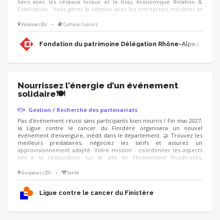
liens avec les réseaux locaux et le tissu économique Relation &
Fidélisation : Vous gérez la relation avec les entreprises mécènes et
grands donateurs individuels en proposant des actions sur-mesure
(visites privées, événements, rencontres, animation du club de
Valence (26)
•
Culture / Loisirs
mécènes). Accompagnement de projets : Vous proposez aux
mécènes les projets de sauvegarde du patrimoine à soutenir et
Fondation du patrimoine Délégation Rhône-Alpes
déployez les campagnes d'appels aux dons (IFI, Noël).
Nourrissez l’énergie d’un événement
solidaire🍽️
Gestion / Recherche des partenariats
Pas d’événement réussi sans participants bien nourris ! Fin mai 2027,
la Ligue contre le cancer du Finistère organisera un nouvel
événement d’envergure, inédit dans le département. 🤝 Trouvez les
meilleurs prestataires, négociez les tarifs et assurez un
approvisionnement adapté. Votre mission : coordonner les aspects
liés à la restauration sur le site de l’événement (foodtrucks,
sandwichs, repas, glaces, crêpes, boissons...), trouver des partenaires
pour obtenir des dons en nature, et proposer une offre conviviale,
Guipavas (29)
•
Santé
accessible et équilibrée. On recherche : un·e négociateur·rice
organisé·e, qui aime le contact avec les commerçants et sait gérer les
Ligue contre le cancer du Finistère
stocks 📋