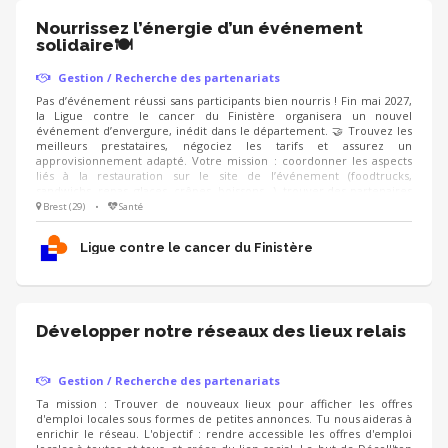
Nourrissez l’énergie d’un événement
solidaire🍽️
Gestion / Recherche des partenariats
Pas d’événement réussi sans participants bien nourris ! Fin mai 2027,
la Ligue contre le cancer du Finistère organisera un nouvel
événement d’envergure, inédit dans le département. 🤝 Trouvez les
meilleurs prestataires, négociez les tarifs et assurez un
approvisionnement adapté. Votre mission : coordonner les aspects
liés à la restauration sur le site de l’événement (foodtrucks,
sandwichs, repas, glaces, crêpes, boissons...), trouver des partenaires
pour obtenir des dons en nature, et proposer une offre conviviale,
Brest (29)
•
Santé
accessible et équilibrée. On recherche : un·e négociateur·rice
organisé·e, qui aime le contact avec les commerçants et sait gérer les
Ligue contre le cancer du Finistère
stocks 📋
Développer notre réseaux des lieux relais
Gestion / Recherche des partenariats
Ta mission : Trouver de nouveaux lieux pour afficher les offres
d'emploi locales sous formes de petites annonces. Tu nous aideras à
enrichir le réseau. L'objectif : rendre accessible les offres d'emploi