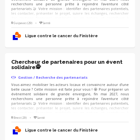
recherchons une personne prête à rejoindre l’aventure côté
partenariats.🤝 Votre mission : identifier des partenaires potentiels,
les contacter, présenter le projet, suivre les échanges, rechercher
des soutiens financiers, matériels ou en nature, et contribuer à
valoriser les partenaires engagés aux côtés de l’événement. On
Guipavas (29)
•
Santé
recherche : un·e ambassadeur·rice convaincant·e, organisé·e, à l’aise
dans le contact, qui sait présenter un projet avec enthousiasme et
Ligue contre le cancer du Finistère
créer une relation de confiance.
Chercheur de partenaires pour un évent
solidaire🕵
Gestion / Recherche des partenariats
Vous aimez mobiliser les acteurs locaux et convaincre autour d’une
belle cause ? Cette mission est faite pour vous ! 🤩 Pour préparer un
évènement solidaire de grande envergure, fin mai 2027, nous
recherchons une personne prête à rejoindre l’aventure côté
partenariats.🤝 Votre mission : identifier des partenaires potentiels,
les contacter, présenter le projet, suivre les échanges, rechercher
des soutiens financiers, matériels ou en nature, et contribuer à
valoriser les partenaires engagés aux côtés de l’événement. On
Brest (29)
•
Santé
recherche : un·e ambassadeur·rice convaincant·e, organisé·e, à l’aise
dans le contact, qui sait présenter un projet avec enthousiasme et
Ligue contre le cancer du Finistère
créer une relation de confiance.