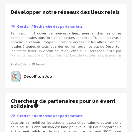
Développer notre réseaux des lieux relais
Gestion / Recherche des partenariats
Ta mission : Trouver de nouveaux lieux pour afficher les offres
d'emploi locales sous formes de petites annonces. Tu nous aideras à
enrichir le réseau. L'objectif : rendre accessible les offres d'emploi
locales à toutes et tous, et créer du lien social. Le but de Décoll'ton
Job est de tisser un circuit court de l'emploi. Tu seras accueilli·e par
Marie, de l'association Décoll'ton Job. Lors de tes tournées, tu pourras
également nous faire remonter quel(s) lieu(x) n'affichent plus ou n'est
pas à jour dans la diffusion des offres d'emploi.
Vallet (44)
•
Emploi
Décoll'ton Job
Chercheur de partenaires pour un évent
solidaire🕵
Gestion / Recherche des partenariats
Vous aimez mobiliser les acteurs locaux et convaincre autour d’une
belle cause ? Cette mission est faite pour vous ! 🤩 Pour préparer un
évènement solidaire de grande envergure, fin mai 2027, nous