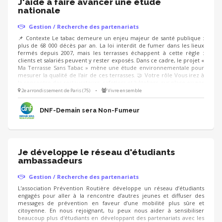
J'aide à faire avancer une étude
nationale
Gestion / Recherche des partenariats
📌 Contexte Le tabac demeure un enjeu majeur de santé publique :
plus de 68 000 décès par an. La loi interdit de fumer dans les lieux
fermés depuis 2007, mais les terrasses échappent à cette règle :
clients et salariés peuvent y rester exposés. Dans ce cadre, le projet «
Ma Terrasse Sans Tabac » mène une étude environnementale pour
mesurer la qualité de l'air de ces terrasses. 🤝 Votre rôle Vous irez à
la rencontre des restaurateurs, cafetiers et hôteliers, sur place ou par
téléphone : 5 à 10 minutes pour présenter la démarche, recueillir
2e arrondissement de Paris (75)
•
Vivre ensemble
leur accord et fixer une date. Les équipes de l'étude réalisent ensuite
la mesure.
DNF-Demain sera Non-Fumeur
Je développe le réseau d'étudiants
ambassadeurs
Gestion / Recherche des partenariats
L’association Prévention Routière développe un réseau d’étudiants
engagés pour aller à la rencontre d’autres jeunes et diffuser des
messages de prévention en faveur d’une mobilité plus sûre et
citoyenne. En nous rejoignant, tu peux nous aider à sensibiliser
beaucoup plus d'étudiants en développant des partenariats avec les