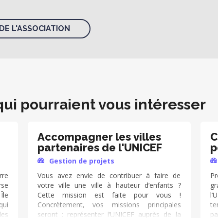
DE L'ASSOCIATION
qui pourraient vous intéresser
Accompagner les villes
C
partenaires de l'UNICEF
p
Gestion de projets
rre
Vous avez envie de contribuer à faire de
Pr
rse
votre ville une ville à hauteur d’enfants ?
gr
Île
Cette mission est faite pour vous !
l’
qui
Concrètement, vos missions principales
t
les
seront : représenter l’UNICEF auprès de la
p