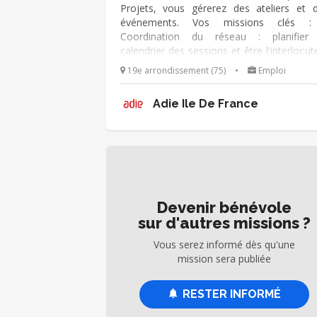
Projets, vous gérerez des ateliers et 
événements. Vos missions clés :
Coordination du réseau : planifier
calendrier des sessions et être l'interlocut
privilégié de nos intervenants (expe
19e arrondissement (75)
•
Emploi
bénévoles, partenaires) pour organiser l
calendrier d'intervention. - Suivi de l'activit
Adie Ile De France
superviser le volume des inscriptions, veille
la bonne logistique des sessions et s'assu
que les participants reçoivent les bon
informations. - Amélioration continue : sui
les questionnaires de satisfaction 
créateurs d'entreprise pour analyser 
retours et proposer des ajustements ou
Devenir bénévole
nouvelles thématiques d’un trimestr
sur d'autres missions ?
l’autre.
Vous serez informé dès qu'une
mission sera publiée
RESTER INFORMÉ