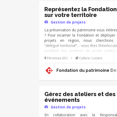
communication, l'animation de sa collec
jusqu'à la clôture du projet. - Vous contrib
Représentez la Fondation
au développement des adhésions et 
sur votre territoire
ressources (mécènes, donateur
Gestion de projets
partenariats, etc.) pour pérenniser les acti
de la Fondation.
La préservation du patrimoine vous intére
? Pour incarner la Fondation et déployer 
projets en région, nous cherchons
“délégué territorial”: - vous êtes l’interlocut
privilégié des porteurs de projet publics
privés. Vous identifiez les projets
Péronnas (01)
•
Culture / Loisirs
restauration de patrimoine sur votre territo
et analysez leur recevabilité. - Vous assurez
Fondation du patrimoine Dé
suivi de la réalisation des projets
accompagnez le porteur de projet dans
recherche de financement, 
communication, l'animation de sa collec
jusqu'à la clôture du projet. - Vous contrib
Gérez des ateliers et des
au développement des adhésions et 
événements
ressources (mécènes, donateur
Gestion de projets
partenariats, etc.) pour pérenniser les acti
de la Fondation.
En collaboration avec la Responsa