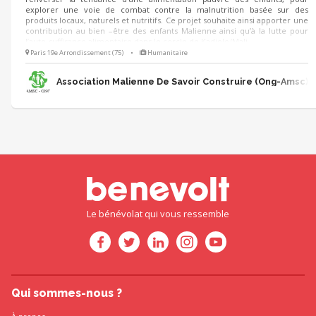
explorer une voie de combat contre la malnutrition basée sur des
produits locaux, naturels et nutritifs. Ce projet souhaite ainsi apporter une
contribution au bien –être des enfants Malienne ainsi qu’à la lutte pour
l’auto-suffisance alimentaire dans le cercle de Kadiolo/Mali.
Paris 19e Arrondissement (75)
•
Humanitaire
Association Malienne De Savoir Construire (Ong-Amsc)
Le bénévolat qui vous ressemble
Qui sommes-nous ?