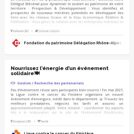
Délégué Mécénat pour dynamiser le soutien au patrimoine de votre
territoire : Prospection & Développement : Vous identifiez et
prospectez de nouveaux mécènes potentiels en développant des
liens avec les réseaux locaux et le tissu économique Relation &
Fidélisation : Vous gérez la relation avec les entreprises mécènes et
grands donateurs individuels en proposant des actions sur-mesure
(visites privées, événements, rencontres, animation du club de
Valence (26)
•
Culture / Loisirs
mécènes). Accompagnement de projets : Vous proposez aux
mécènes les projets de sauvegarde du patrimoine à soutenir et
Fondation du patrimoine Délégation Rhône-Alpes
déployez les campagnes d'appels aux dons (IFI, Noël).
Nourrissez l’énergie d’un événement
solidaire🍽️
Gestion / Recherche des partenariats
Pas d’événement réussi sans participants bien nourris ! Fin mai 2027,
la Ligue contre le cancer du Finistère organisera un nouvel
événement d’envergure, inédit dans le département. 🤝 Trouvez les
meilleurs prestataires, négociez les tarifs et assurez un
approvisionnement adapté. Votre mission : coordonner les aspects
liés à la restauration sur le site de l’événement (foodtrucks,
sandwichs, repas, glaces, crêpes, boissons...), trouver des partenaires
pour obtenir des dons en nature, et proposer une offre conviviale,
Guipavas (29)
•
Santé
accessible et équilibrée. On recherche : un·e négociateur·rice
organisé·e, qui aime le contact avec les commerçants et sait gérer les
Ligue contre le cancer du Finistère