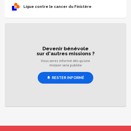
dans le contact, qui sait présenter un projet avec enthousiasme et
Ligue contre le cancer du Finistère
créer une relation de confiance.
Devenir bénévole
sur d'autres missions ?
Vous serez informé dès qu'une
mission sera publiée
RESTER INFORMÉ