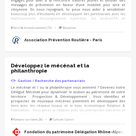
engagés pour aller à la rencontre d’autres jeunes et diffuser des
messages de prévention en faveur d’une mobilité plus sûre et
citoyenne. En nous rejoignant, tu peux nous aider à sensibiliser
beaucoup plus d'étudiants en développant des partenariats avec les
établissements d’enseignement supérieur, les lycées/CFA et
associations étudiantes, et en les accompagnant dans le réseau des
étudiants ambassadeurs ! - identification d'établissements et réseaux
Paris 9e Arrondissement (75)
•
Éducation
associatifs - prise de contact, présentation et mise en lien avec
l'équipe de permanents - organisation d’ateliers découverte auprès
Association Prévention Routière - Paris
des étudiants - aide au montage d'actions
Développez le mécénat et la
philanthropie
Gestion / Recherche des partenariats
Le mécénat et / ou la philanthropie vous animent ? Devenez notre
Délégué Mécénat pour dynamiser le soutien au patrimoine de votre
territoire : Prospection & Développement : Vous identifiez et
prospectez de nouveaux mécènes potentiels en développant des
liens avec les réseaux locaux et le tissu économique Relation &
Fidélisation : Vous gérez la relation avec les entreprises mécènes et
grands donateurs individuels en proposant des actions sur-mesure
(visites privées, événements, rencontres, animation du club de
Romans-sur-Isère (26)
•
Culture / Loisirs
mécènes). Accompagnement de projets : Vous proposez aux
mécènes les projets de sauvegarde du patrimoine à soutenir et
Fondation du patrimoine Délégation Rhône-Alpes
déployez les campagnes d'appels aux dons (IFI, Noël).