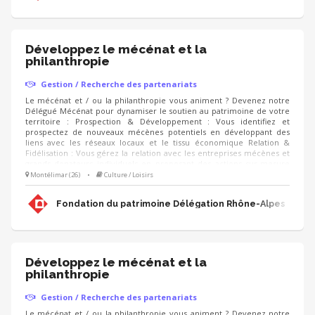
Développez le mécénat et la
philanthropie
Gestion / Recherche des partenariats
Le mécénat et / ou la philanthropie vous animent ? Devenez notre
Délégué Mécénat pour dynamiser le soutien au patrimoine de votre
territoire : Prospection & Développement : Vous identifiez et
prospectez de nouveaux mécènes potentiels en développant des
liens avec les réseaux locaux et le tissu économique Relation &
Fidélisation : Vous gérez la relation avec les entreprises mécènes et
grands donateurs individuels en proposant des actions sur-mesure
(visites privées, événements, rencontres, animation du club de
Montélimar (26)
•
Culture / Loisirs
mécènes). Accompagnement de projets : Vous proposez aux
mécènes les projets de sauvegarde du patrimoine à soutenir et
Fondation du patrimoine Délégation Rhône-Alpes
déployez les campagnes d'appels aux dons (IFI, Noël).
Développez le mécénat et la
philanthropie
Gestion / Recherche des partenariats
Le mécénat et / ou la philanthropie vous animent ? Devenez notre