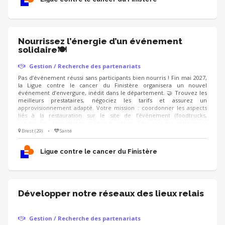
stocks 📋
Nourrissez l’énergie d’un événement
solidaire🍽️
Gestion / Recherche des partenariats
Pas d’événement réussi sans participants bien nourris ! Fin mai 2027,
la Ligue contre le cancer du Finistère organisera un nouvel
événement d’envergure, inédit dans le département. 🤝 Trouvez les
meilleurs prestataires, négociez les tarifs et assurez un
approvisionnement adapté. Votre mission : coordonner les aspects
liés à la restauration sur le site de l’événement (foodtrucks,
sandwichs, repas, glaces, crêpes, boissons...), trouver des partenaires
pour obtenir des dons en nature, et proposer une offre conviviale,
Brest (29)
•
Santé
accessible et équilibrée. On recherche : un·e négociateur·rice
organisé·e, qui aime le contact avec les commerçants et sait gérer les
Ligue contre le cancer du Finistère
stocks 📋
Développer notre réseaux des lieux relais
Gestion / Recherche des partenariats