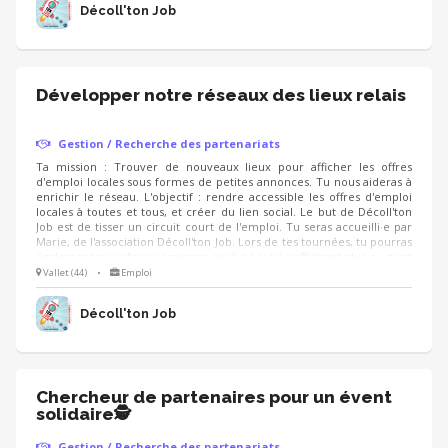
Décoll'ton Job
Développer notre réseaux des lieux relais
Gestion / Recherche des partenariats
Ta mission : Trouver de nouveaux lieux pour afficher les offres
d'emploi locales sous formes de petites annonces. Tu nous aideras à
enrichir le réseau. L'objectif : rendre accessible les offres d'emploi
locales à toutes et tous, et créer du lien social. Le but de Décoll'ton
Job est de tisser un circuit court de l'emploi. Tu seras accueilli·e par
Marie, de l'association Décoll'ton Job. Lors de tes tournées, tu pourras
également nous faire remonter quel(s) lieu(x) n'affichent plus ou n'est
pas à jour dans la diffusion des offres d'emploi.
Vallet (44)
•
Emploi
Décoll'ton Job
Chercheur de partenaires pour un évent
solidaire🕵
Gestion / Recherche des partenariats