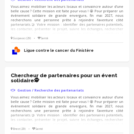
Vous aimez mobiliser les acteurs locaux et convaincre autour d’une
belle cause ? Cette mission est faite pour vous ! 🤩 Pour préparer un
évènement solidaire de grande envergure, fin mai 2027, nous
recherchons une personne prête à rejoindre l’aventure côté
partenariats.🤝 Votre mission : identifier des partenaires potentiels,
les contacter, présenter le projet, suivre les échanges, rechercher
des soutiens financiers, matériels ou en nature, et contribuer à
valoriser les partenaires engagés aux côtés de l’événement. On
Guipavas (29)
•
Santé
recherche : un·e ambassadeur·rice convaincant·e, organisé·e, à l’aise
dans le contact, qui sait présenter un projet avec enthousiasme et
Ligue contre le cancer du Finistère
créer une relation de confiance.
Chercheur de partenaires pour un évent
solidaire🕵
Gestion / Recherche des partenariats
Vous aimez mobiliser les acteurs locaux et convaincre autour d’une
belle cause ? Cette mission est faite pour vous ! 🤩 Pour préparer un
évènement solidaire de grande envergure, fin mai 2027, nous
recherchons une personne prête à rejoindre l’aventure côté
partenariats.🤝 Votre mission : identifier des partenaires potentiels,
les contacter, présenter le projet, suivre les échanges, rechercher
des soutiens financiers, matériels ou en nature, et contribuer à
valoriser les partenaires engagés aux côtés de l’événement. On
Brest (29)
•
Santé
recherche : un·e ambassadeur·rice convaincant·e, organisé·e, à l’aise