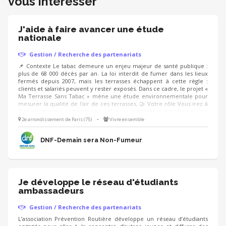
vous intéresser
J'aide à faire avancer une étude
nationale
Gestion / Recherche des partenariats
📌 Contexte Le tabac demeure un enjeu majeur de santé publique :
plus de 68 000 décès par an. La loi interdit de fumer dans les lieux
fermés depuis 2007, mais les terrasses échappent à cette règle :
clients et salariés peuvent y rester exposés. Dans ce cadre, le projet «
Ma Terrasse Sans Tabac » mène une étude environnementale pour
mesurer la qualité de l'air de ces terrasses. 🤝 Votre rôle Vous irez à
la rencontre des restaurateurs, cafetiers et hôteliers, sur place ou par
téléphone : 5 à 10 minutes pour présenter la démarche, recueillir
2e arrondissement de Paris (75)
•
Vivre ensemble
leur accord et fixer une date. Les équipes de l'étude réalisent ensuite
la mesure.
DNF-Demain sera Non-Fumeur
Je développe le réseau d'étudiants
ambassadeurs
Gestion / Recherche des partenariats
L’association Prévention Routière développe un réseau d’étudiants