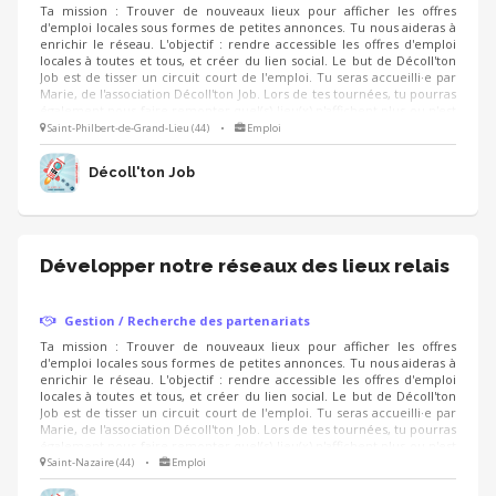
Ta mission : Trouver de nouveaux lieux pour afficher les offres
d'emploi locales sous formes de petites annonces. Tu nous aideras à
enrichir le réseau. L'objectif : rendre accessible les offres d'emploi
locales à toutes et tous, et créer du lien social. Le but de Décoll'ton
Job est de tisser un circuit court de l'emploi. Tu seras accueilli·e par
Marie, de l'association Décoll'ton Job. Lors de tes tournées, tu pourras
également nous faire remonter quel(s) lieu(x) n'affichent plus ou n'est
pas à jour dans la diffusion des offres d'emploi.
Saint-Philbert-de-Grand-Lieu (44)
•
Emploi
Décoll'ton Job
Développer notre réseaux des lieux relais
Gestion / Recherche des partenariats
Ta mission : Trouver de nouveaux lieux pour afficher les offres
d'emploi locales sous formes de petites annonces. Tu nous aideras à
enrichir le réseau. L'objectif : rendre accessible les offres d'emploi
locales à toutes et tous, et créer du lien social. Le but de Décoll'ton
Job est de tisser un circuit court de l'emploi. Tu seras accueilli·e par
Marie, de l'association Décoll'ton Job. Lors de tes tournées, tu pourras
également nous faire remonter quel(s) lieu(x) n'affichent plus ou n'est
pas à jour dans la diffusion des offres d'emploi.
Saint-Nazaire (44)
•
Emploi