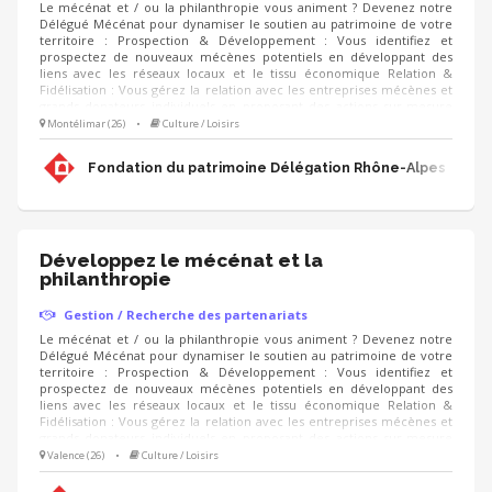
Le mécénat et / ou la philanthropie vous animent ? Devenez notre
Délégué Mécénat pour dynamiser le soutien au patrimoine de votre
territoire : Prospection & Développement : Vous identifiez et
prospectez de nouveaux mécènes potentiels en développant des
liens avec les réseaux locaux et le tissu économique Relation &
Fidélisation : Vous gérez la relation avec les entreprises mécènes et
grands donateurs individuels en proposant des actions sur-mesure
(visites privées, événements, rencontres, animation du club de
Montélimar (26)
•
Culture / Loisirs
mécènes). Accompagnement de projets : Vous proposez aux
mécènes les projets de sauvegarde du patrimoine à soutenir et
Fondation du patrimoine Délégation Rhône-Alpes
déployez les campagnes d'appels aux dons (IFI, Noël).
Développez le mécénat et la
philanthropie
Gestion / Recherche des partenariats
Le mécénat et / ou la philanthropie vous animent ? Devenez notre
Délégué Mécénat pour dynamiser le soutien au patrimoine de votre
territoire : Prospection & Développement : Vous identifiez et
prospectez de nouveaux mécènes potentiels en développant des
liens avec les réseaux locaux et le tissu économique Relation &
Fidélisation : Vous gérez la relation avec les entreprises mécènes et
grands donateurs individuels en proposant des actions sur-mesure
(visites privées, événements, rencontres, animation du club de
Valence (26)
•
Culture / Loisirs
mécènes). Accompagnement de projets : Vous proposez aux
mécènes les projets de sauvegarde du patrimoine à soutenir et