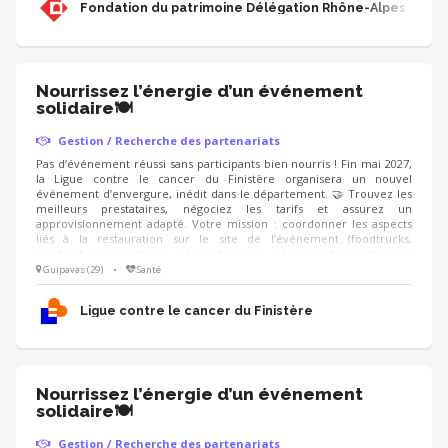
Fondation du patrimoine Délégation Rhône-Alpes
déployez les campagnes d'appels aux dons (IFI, Noël).
Nourrissez l’énergie d’un événement
solidaire🍽️
Gestion / Recherche des partenariats
Pas d’événement réussi sans participants bien nourris ! Fin mai 2027,
la Ligue contre le cancer du Finistère organisera un nouvel
événement d’envergure, inédit dans le département. 🤝 Trouvez les
meilleurs prestataires, négociez les tarifs et assurez un
approvisionnement adapté. Votre mission : coordonner les aspects
liés à la restauration sur le site de l’événement (foodtrucks,
sandwichs, repas, glaces, crêpes, boissons...), trouver des partenaires
pour obtenir des dons en nature, et proposer une offre conviviale,
Guipavas (29)
•
Santé
accessible et équilibrée. On recherche : un·e négociateur·rice
organisé·e, qui aime le contact avec les commerçants et sait gérer les
Ligue contre le cancer du Finistère
stocks 📋
Nourrissez l’énergie d’un événement
solidaire🍽️
Gestion / Recherche des partenariats