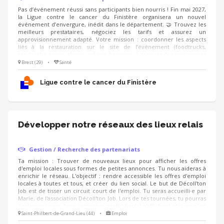
Pas d’événement réussi sans participants bien nourris ! Fin mai 2027,
la Ligue contre le cancer du Finistère organisera un nouvel
événement d’envergure, inédit dans le département. 🤝 Trouvez les
meilleurs prestataires, négociez les tarifs et assurez un
approvisionnement adapté. Votre mission : coordonner les aspects
liés à la restauration sur le site de l’événement (foodtrucks,
sandwichs, repas, glaces, crêpes, boissons...), trouver des partenaires
pour obtenir des dons en nature, et proposer une offre conviviale,
Brest (29)
•
Santé
accessible et équilibrée. On recherche : un·e négociateur·rice
organisé·e, qui aime le contact avec les commerçants et sait gérer les
Ligue contre le cancer du Finistère
stocks 📋
Développer notre réseaux des lieux relais
Gestion / Recherche des partenariats
Ta mission : Trouver de nouveaux lieux pour afficher les offres
d'emploi locales sous formes de petites annonces. Tu nous aideras à
enrichir le réseau. L'objectif : rendre accessible les offres d'emploi
locales à toutes et tous, et créer du lien social. Le but de Décoll'ton
Job est de tisser un circuit court de l'emploi. Tu seras accueilli·e par
Marie, de l'association Décoll'ton Job. Lors de tes tournées, tu pourras
également nous faire remonter quel(s) lieu(x) n'affichent plus ou n'est
pas à jour dans la diffusion des offres d'emploi.
Saint-Philbert-de-Grand-Lieu (44)
•
Emploi