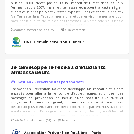
plus de 68 000 décès par an. La loi interdit de fumer dans les lieux
fermés depuis 2007, mais les terrasses échappent à cette règle :
clients et salariés peuvent y rester exposés. Dans ce cadre, le projet «
Ma Terrasse Sans Tabac » mène une étude environnementale pour
mesurer la qualité de l'air de ces terrasses. 🤝 Votre rôle Vous irez à
la rencontre des restaurateurs, cafetiers et hôteliers, sur place ou par
téléphone : 5 à 10 minutes pour présenter la démarche, recueillir
2e arrondissement de Paris (75)
•
Vivre ensemble
leur accord et fixer une date. Les équipes de l'étude réalisent ensuite
la mesure.
DNF-Demain sera Non-Fumeur
Je développe le réseau d'étudiants
ambassadeurs
Gestion / Recherche des partenariats
L’association Prévention Routière développe un réseau d’étudiants
engagés pour aller à la rencontre d’autres jeunes et diffuser des
messages de prévention en faveur d’une mobilité plus sûre et
citoyenne. En nous rejoignant, tu peux nous aider à sensibiliser
beaucoup plus d'étudiants en développant des partenariats avec les
établissements d’enseignement supérieur, les lycées/CFA et
associations étudiantes, et en les accompagnant dans le réseau des
étudiants ambassadeurs ! - identification d'établissements et réseaux
Paris 9e Arrondissement (75)
•
Éducation
associatifs - prise de contact, présentation et mise en lien avec
l'équipe de permanents - organisation d’ateliers découverte auprès
Association Prévention Routière - Paris
des étudiants - aide au montage d'actions