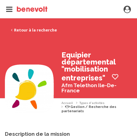
Retour à la recherche
Equipier
départemental
"mobilisation
entreprises"
Afm Telethon Ile-De-
France
Accueil
Types d'activités
Gestion / Recherche des
partenariats
Description de la mission