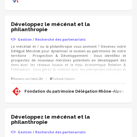
Développez le mécénat et la
philanthropie
Gestion / Recherche des partenariats
Le mécénat et / ou la philanthropie vous animent ? Devenez notre
Délégué Mécénat pour dynamiser le soutien au patrimoine de votre
territoire : Prospection & Développement : Vous identifiez et
prospectez de nouveaux mécènes potentiels en développant des
liens avec les réseaux locaux et le tissu économique Relation &
Fidélisation : Vous gérez la relation avec les entreprises mécènes et
grands donateurs individuels en proposant des actions sur-mesure
(visites privées, événements, rencontres, animation du club de
Romans-sur-Isère (26)
•
Culture / Loisirs
mécènes). Accompagnement de projets : Vous proposez aux
mécènes les projets de sauvegarde du patrimoine à soutenir et
Fondation du patrimoine Délégation Rhône-Alpes
déployez les campagnes d'appels aux dons (IFI, Noël).
Développez le mécénat et la
philanthropie
Gestion / Recherche des partenariats