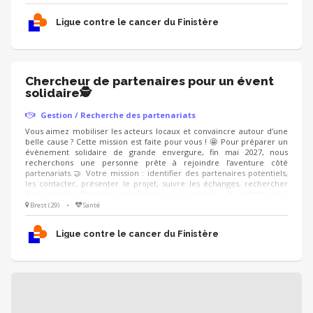
recherche : un·e ambassadeur·rice convaincant·e, organisé·e, à l’aise
dans le contact, qui sait présenter un projet avec enthousiasme et
Ligue contre le cancer du Finistère
créer une relation de confiance.
Chercheur de partenaires pour un évent
solidaire🕵
Gestion / Recherche des partenariats
Vous aimez mobiliser les acteurs locaux et convaincre autour d’une
belle cause ? Cette mission est faite pour vous ! 🤩 Pour préparer un
évènement solidaire de grande envergure, fin mai 2027, nous
recherchons une personne prête à rejoindre l’aventure côté
partenariats.🤝 Votre mission : identifier des partenaires potentiels,
les contacter, présenter le projet, suivre les échanges, rechercher
des soutiens financiers, matériels ou en nature, et contribuer à
valoriser les partenaires engagés aux côtés de l’événement. On
Brest (29)
•
Santé
recherche : un·e ambassadeur·rice convaincant·e, organisé·e, à l’aise
dans le contact, qui sait présenter un projet avec enthousiasme et
Ligue contre le cancer du Finistère
créer une relation de confiance.