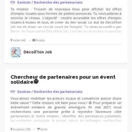
Gestion / Recherche des partenariats
Ta mission : Trouver de nouveaux lieux pour afficher les offres
d'emploi locales sous formes de petites annonces. Tu nous aideras à
enrichir le réseau. L'objectif : rendre accessible les offres d'emploi
locales à toutes et tous, et créer du lien social. Le but de Décoll'ton
Job est de tisser un circuit court de l'emploi. Tu seras accueilli·e par
Marie, de l'association Décoll'ton Job. Lors de tes tournées, tu pourras
également nous faire remonter quel(s) lieu(x) n'affichent plus ou n'est
pas à jour dans la diffusion des offres d'emploi.
Vallet (44)
•
Emploi
Décoll'ton Job
Chercheur de partenaires pour un évent
solidaire🕵
Gestion / Recherche des partenariats
Vous aimez mobiliser les acteurs locaux et convaincre autour d’une
belle cause ? Cette mission est faite pour vous ! 🤩 Pour préparer un
évènement solidaire de grande envergure, fin mai 2027, nous
recherchons une personne prête à rejoindre l’aventure côté
partenariats.🤝 Votre mission : identifier des partenaires potentiels,
les contacter, présenter le projet, suivre les échanges, rechercher
des soutiens financiers, matériels ou en nature, et contribuer à
valoriser les partenaires engagés aux côtés de l’événement. On
Guipavas (29)
•
Santé