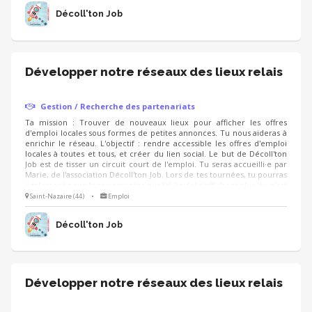
Décoll'ton Job
Développer notre réseaux des lieux relais
Gestion / Recherche des partenariats
Ta mission : Trouver de nouveaux lieux pour afficher les offres
d'emploi locales sous formes de petites annonces. Tu nous aideras à
enrichir le réseau. L'objectif : rendre accessible les offres d'emploi
locales à toutes et tous, et créer du lien social. Le but de Décoll'ton
Job est de tisser un circuit court de l'emploi. Tu seras accueilli·e par
Marie, de l'association Décoll'ton Job. Lors de tes tournées, tu pourras
également nous faire remonter quel(s) lieu(x) n'affichent plus ou n'est
pas à jour dans la diffusion des offres d'emploi.
Saint-Nazaire (44)
•
Emploi
Décoll'ton Job
Développer notre réseaux des lieux relais