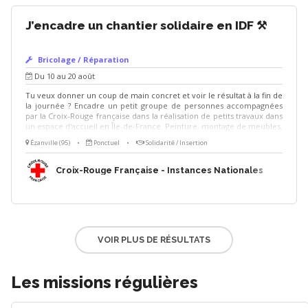
J’encadre un chantier solidaire en IDF ⚒️
Bricolage / Réparation
Du 10 au 20 août
Tu veux donner un coup de main concret et voir le résultat à la fin de
la journée ? Encadre un petit groupe de personnes accompagnées
par la Croix-Rouge française dans la réalisation de petits travaux dans
un espace d'accueil en Île-de-France. Peinture, montage de meubles,
déco, personnalisation des espaces, le temps d'une ou deux
Ézanville (95)
•
Ponctuel
•
Solidarité / Insertion
journées. Un bon niveau en bricolage est recommandé, c'est toi
l'expert du chantier ! Missions -Évaluer les travaux à réaliser et
valider leur faisabilité en amont -Établir la liste des consommables à
Croix-Rouge Française - Instances Nationales
acheter -Encadrer et transmettre les gestes techniques aux
participants -Veiller à la sécurité sur le chantier -Accompagner le
groupe dans la réalisation des travaux
VOIR PLUS DE RÉSULTATS
Les missions régulières