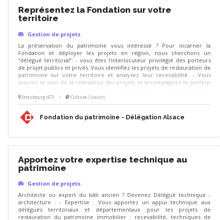
Représentez la Fondation sur votre
territoire
Gestion de projets
La préservation du patrimoine vous intéresse ? Pour incarner la
Fondation et déployer les projets en région, nous cherchons un
“délégué territorial”: - vous êtes l’interlocuteur privilégié des porteurs
de projet publics et privés. Vous identifiez les projets de restauration de
patrimoine sur votre territoire et analysez leur recevabilité. - Vous
assurez le suivi de la réalisation des projets et accompagnez le porteur
de projet dans la recherche de financement, la communication,
l'animation de sa collecte, jusqu'à la clôture du projet. - Vous contribuez
Strasbourg (67)
•
Culture / Loisirs
au développement des adhésions et des ressources (mécènes,
donateurs, partenariats, etc.) pour pérenniser les actions de la
Fondation du patrimoine - Délégation Alsace
Fondation.
Apportez votre expertise technique au
patrimoine
Gestion de projets
Architecte ou expert du bâti ancien ? Devenez Délégué technique -
architecture : - Expertise : Vous apportez un appui technique aux
délégués territoriaux et départementaux pour les projets de
restauration du patrimoine immobilier : recevabilité, techniques de