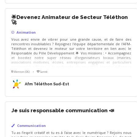
🌟Devenez Animateur de Secteur Téléthon
🚀
Animation
Vous avez envie de vibrer pour une grande cause, et de faire des
rencontres inoubliables ? Rejoignez l'équipe départementale de l'AFM-
Téléthon et devenez le moteur sur votre territoire en lien avec le
Responsable du Pôle Développement 🌟 Vos missions : • Accompagnez
et boostez notre super réseau d'organisateurs locaux (mairies,
associations motivées, écoles, entreprises engagées et particuliers
passionnés). • Partez à la recherche de nouvelles énergies ! Donnez
envie à de futurs partenaires de se lancer dans l'aventure pour faire
Menton (06)
•
Santé
grimper la collecte. • Présentez avec votre coeur les combats, les
victoires et l'univers de l'AFM-Téléthon.
Afm Téléthon Sud-Est
Je suis responsable communication 📣
Communication
Tu as l’esprit créatif et tu es à l’aise avec le numérique ? Rejoins nous