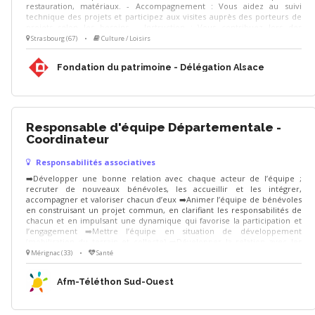
restauration, matériaux. - Accompagnement : Vous aidez au suivi
technique des projets et participez aux visites auprès des porteurs de
projets selon les besoins. - Instruction : Vous contribuez lors des
réunions et comités à l'instruction des dossiers et facilitez les relations
Strasbourg (67)
•
Culture / Loisirs
avec les partenaires (DRAC, Architectes des Bâtiments de France, UDAP).
- Sensibilisation : Vous partagez les bonnes pratiques au sein de l'équipe
Fondation du patrimoine - Délégation Alsace
régionale.
Responsable d'équipe Départementale -
Coordinateur
Responsabilités associatives
➡️Développer une bonne relation avec chaque acteur de l’équipe ;
recruter de nouveaux bénévoles, les accueillir et les intégrer,
accompagner et valoriser chacun d’eux ➡️Animer l’équipe de bénévoles
en construisant un projet commun, en clarifiant les responsabilités de
chacun et en impulsant une dynamique qui favorise la participation et
l’engagement ➡️Mettre l’équipe en situation de développement
(mobilisation du terrain et collecte) ➡️Développer la relation avec les
partenaires locaux
Mérignac (33)
•
Santé
Afm-Téléthon Sud-Ouest