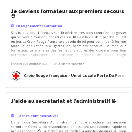
Je deviens formateur aux premiers secours
⛑️
Enseignement / Formation
Sais-tu que seul 1 français sur 10 déclare très bien connaître les gestes
qui sauvent ? Pourtant, dans 9 cas sur 10 c'est la vie d'un proche qui est
en jeu. La Croix-Rouge française a besoin de toi pour continuer à former
toute la population aux gestes de premiers secours. En tant que
formateur, tu animeras des formations auprès des citoyens pour leur
permettre d’anticiper les situations à risques, de savoir réagir
rapidement et de pratiquer les gestes qui sauvent. Pour ce faire, tu
seras formé·e gratuitement au PSC1 et à la pédagogie de formateur. Tu
Andrézieux-Bouthéon (42)
•
Solidarité / Insertion
aimes transmettre des connaissances et accompagner les personnes
dans leur apprentissage ? Cette mission est faite pour toi 😀
Croix-Rouge française - Unité Locale Porte Du Forez
J'aide au secrétariat et l’administratif 📝
Tâches administratives
En tant que Secrétaire Administratif de notre structure, tes missions
seront : ➔ Gérer la correspondance, en assurant une réponse rapide et
professionnelle 📬. ➔ Organiser et mettre à jour les dossiers 📂 pour