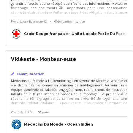
garantir un accès et une récupération facile des informations. ➔ Assurer
l'archivage des documents 🗃️ importants pour une conservation
sécurisée et structurée ➔ Veiller au respect des obligations statutaires ➔
Organiser les réunions : conseil d’administration, assemblée générale
Les aspects administratifs sont indispensables à la continuation de nos
Andrézieux-Bouthéon (42)
•
Solidarité / Insertion
activités, tu seras un maillon essentiel de l’action de l’association ! Tu es
polyvalent et organisé ? Rejoins-nous ! 🙂
Croix-Rouge française - Unité Locale Porte Du Forez
Vidéaste - Monteur·euse
Communication
Médecins du Monde à La Réunion agit en faveur de l'accès à la santé et
aux droits des personnes en situation de mal-logement. Au sein d'une
équipe bénévole et salariée engagée, nous recherchons de nouveaux
talents pour la réalisation de vidéos et le montage. Le projet vise à
récolter le témoignage de personnes en précarité de logement (sans
domicile, habitat insalubre, ...) pour recueillir leur vécu et l'impact de
leurs conditions de vie sur la santé. C'est un super projet porté avec
d'autres partenaires et pour lequel des personnes sont déjà prêtes à
Saint-Paul (97)
•
Santé
témoigner. Il nous manque juste vos compétences pour la prise
d'images, de sons, voire pour le montage ! Faites-nous signe !
Médecins Du Monde - Océan Indien