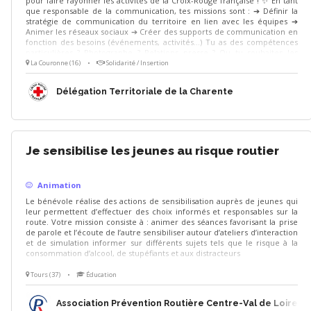
pour faire rayonner les activités de la Croix-Rouge française ! ✨ En tant
que responsable de la communication, tes missions sont : ➔ Définir la
stratégie de communication du territoire en lien avec les équipes ➔
Animer les réseaux sociaux ➔ Créer des supports de communication en
fonction des besoins (événements, activités…) Tu as des compétences
particulières ? Photographe ? Relations presse ? Ou tu souhaites les
développer ? Tout est possible ! Pour cette mission, viens avec ta
La Couronne (16)
•
Solidarité / Insertion
motivation, ta créativité et ton dynamisme ! 😊
Délégation Territoriale de la Charente
Je sensibilise les jeunes au risque routier
Animation
Le bénévole réalise des actions de sensibilisation auprès de jeunes qui
leur permettent d’effectuer des choix informés et responsables sur la
route. Votre mission consiste à : animer des séances favorisant la prise
de parole et l’écoute de l’autre sensibiliser autour d’ateliers d’interaction
et de simulation informer sur différents sujets tels que le risque à la
consommation d’alcool, de stupéfiants et aux distracteurs
Tours (37)
•
Éducation
Association Prévention Routière Centre-Val de Loire