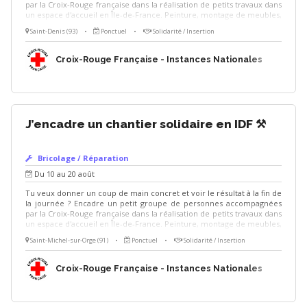
par la Croix-Rouge française dans la réalisation de petits travaux dans
un espace d'accueil en Île-de-France. Peinture, montage de meubles,
déco, personnalisation des espaces, le temps d'une ou deux
Saint-Denis (93)
•
Ponctuel
•
Solidarité / Insertion
journées. Un bon niveau en bricolage est recommandé, c'est toi
l'expert du chantier ! Missions -Évaluer les travaux à réaliser et
valider leur faisabilité en amont -Établir la liste des consommables à
Croix-Rouge Française - Instances Nationales
acheter -Encadrer et transmettre les gestes techniques aux
participants -Veiller à la sécurité sur le chantier -Accompagner le
groupe dans la réalisation des travaux
J’encadre un chantier solidaire en IDF ⚒️
Bricolage / Réparation
Du 10 au 20 août
Tu veux donner un coup de main concret et voir le résultat à la fin de
la journée ? Encadre un petit groupe de personnes accompagnées
par la Croix-Rouge française dans la réalisation de petits travaux dans
un espace d'accueil en Île-de-France. Peinture, montage de meubles,
déco, personnalisation des espaces, le temps d'une ou deux
Saint-Michel-sur-Orge (91)
•
Ponctuel
•
Solidarité / Insertion
journées. Un bon niveau en bricolage est recommandé, c'est toi
l'expert du chantier ! Missions -Évaluer les travaux à réaliser et
valider leur faisabilité en amont -Établir la liste des consommables à
Croix-Rouge Française - Instances Nationales
acheter -Encadrer et transmettre les gestes techniques aux
participants -Veiller à la sécurité sur le chantier -Accompagner le
groupe dans la réalisation des travaux