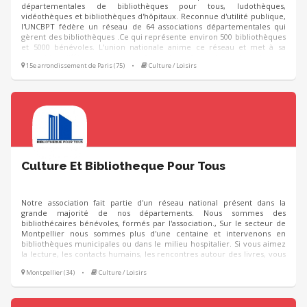
départementales de bibliothèques pour tous, ludothèques,
vidéothèques et bibliothèques d'hôpitaux. Reconnue d'utilité publique,
l'UNCBPT fédère un réseau de 64 associations départementales qui
gèrent des bibliothèques .Ce qui représente environ 500 bibliothèques
et 5000 bénévoles. L'union nationale anime ce réseau et met à sa
disposition différents moyens : informatique, formation, prix littéraires,
15e arrondissement de Paris (75)
•
Culture / Loisirs
revue numérique... Voir : site internet uncbpt.fr revue littéraire
numérique : les-notes.fr
Culture Et Bibliotheque Pour Tous
Notre association fait partie d'un réseau national présent dans la
grande majorité de nos départements. Nous sommes des
bibliothécaires bénévoles, formés par l'association., Sur le secteur de
Montpellier nous sommes plus d'une centaine et intervenons en
bibliothèques municipales ou dans le milieu hospitalier. Si vous aimez
la lecture, les contacts humains, les rencontres autour des livres, vous
êtes les bienvenus.
Montpellier (34)
•
Culture / Loisirs