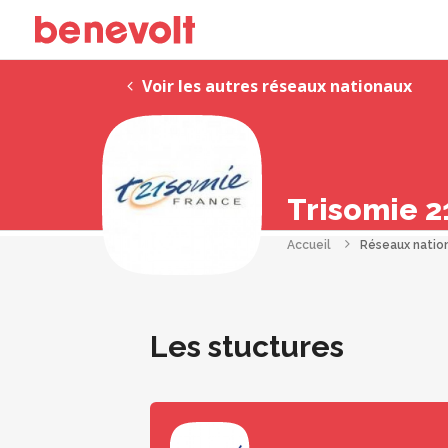
Voir les autres réseaux nationaux
Trisomie 2
Accueil
Réseaux natio
Les stuctures