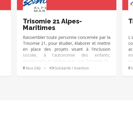
Trisomie 21 Alpes-
T
Maritimes
Rassembler toute personne concernée par la
L'
Trisomie 21, pour étudier, élaborer et mettre
co
en place des projets visant à l'inclusion
ac
sociale, à l'autonomie des enfants,
en
adolescents et adultes avec une Trisomie 21
je
pa
Nice (06)
•
Solidarité / Insertion
M
re