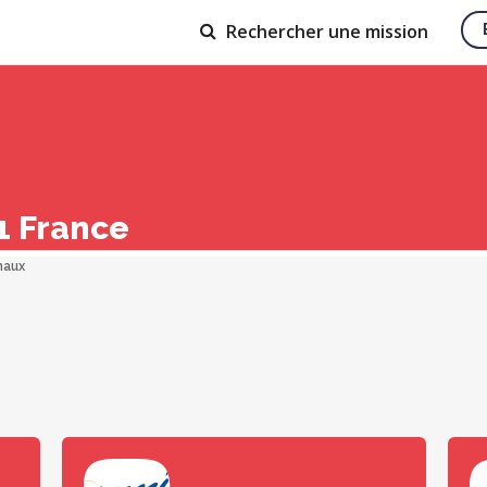
Rechercher
une mission
1 France
naux