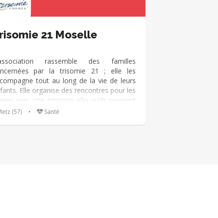
risomie 21 Moselle
association rassemble des familles
ncernées par la trisomie 21 ; elle les
compagne tout au long de la vie de leurs
fants. Elle organise des rencontres pour les
unes avec une trisomie afin qu'ils puissent
rtager des moments de convivialité et des
etz (57)
•
Santé
ncontres entre les familles.