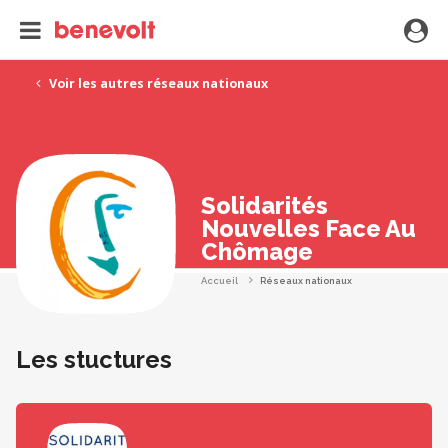
Voir les autres réseaux nationaux
Solidarités
Nouvelles Face Au
Chômage
Accueil
Réseaux nationaux
Les stuctures