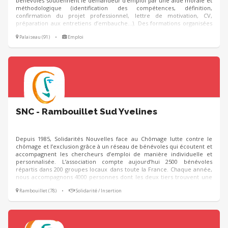
bénévoles soutiennent le demandeur d’emploi par une aide morale et
méthodologique (identification des compétences, définition,
confirmation du projet professionnel, lettre de motivation, CV,
préparation aux entretiens d’embauche...). Des formations organisées
par le réseau SNC peuvent leur être proposées. Les prestations sont
Palaiseau (91)
•
Emploi
gratuites et sans durée limitée.
SNC - Rambouillet Sud Yvelines
Depuis 1985, Solidarités Nouvelles face au Chômage lutte contre le
chômage et l’exclusion grâce à un réseau de bénévoles qui écoutent et
accompagnent les chercheurs d’emploi de manière individuelle et
personnalisée. L’association compte aujourd’hui 2500 bénévoles
répartis dans 200 groupes locaux dans toute la France. Chaque année,
nous accompagnons 4000 personnes dont les deux tiers trouvent une
solution positive (retour à l’emploi, création d’activité ou formation).
Rambouillet (78)
•
Solidarité / Insertion
L'accompagnement individuel, personnalisé et dans la durée des
chercheurs d’emploi par des binômes de bénévoles.