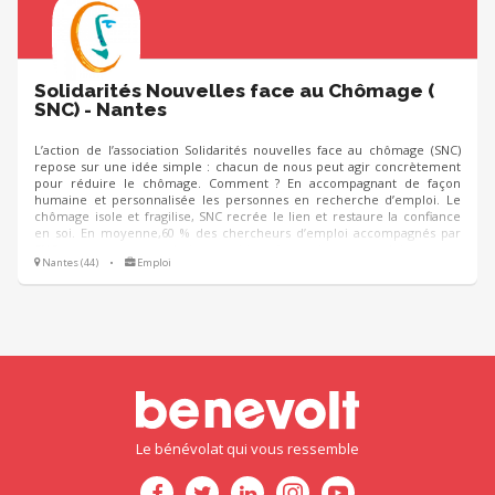
Solidarités Nouvelles face au Chômage (
SNC) - Nantes
L’action de l’association Solidarités nouvelles face au chômage (SNC)
repose sur une idée simple : chacun de nous peut agir concrètement
pour réduire le chômage. Comment ? En accompagnant de façon
humaine et personnalisée les personnes en recherche d’emploi. Le
chômage isole et fragilise, SNC recrée le lien et restaure la confiance
en soi. En moyenne,60 % des chercheurs d’emploi accompagnés par
SNC trouvent une solution positive, à savoir un emploi ou une
Nantes (44)
•
Emploi
formation. Notre association porte la parole des chercheurs d'emploi
dans l'espace public et se rapproche des entreprises pour faire évoluer
leur regard et leurs pratiques sur les chercheurs d’emploi
Le bénévolat qui vous ressemble