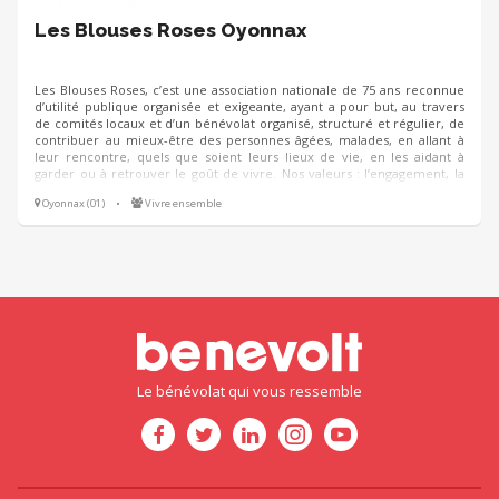
Les Blouses Roses Oyonnax
Les Blouses Roses, c’est une association nationale de 75 ans reconnue
d’utilité publique organisée et exigeante, ayant a pour but, au travers
de comités locaux et d’un bénévolat organisé, structuré et régulier, de
contribuer au mieux-être des personnes âgées, malades, en allant à
leur rencontre, quels que soient leurs lieux de vie, en les aidant à
garder ou à retrouver le goût de vivre. Nos valeurs : l’engagement, la
disponibilité, l’écoute et le partage.
Oyonnax (01)
•
Vivre ensemble
Le bénévolat qui vous ressemble