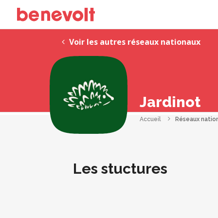
Voir les autres réseaux nationaux
Jardinot
Accueil
Réseaux natio
Les stuctures