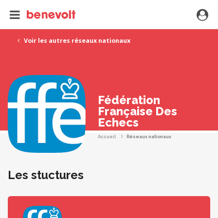
Voir les autres réseaux nationaux
Fédération
Française Des
Echecs
Accueil
Réseaux nationaux
Les stuctures