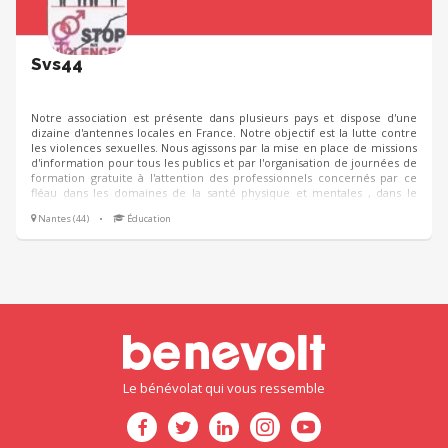
Svs44
Notre association est présente dans plusieurs pays et dispose d'une
dizaine d'antennes locales en France. Notre objectif est la lutte contre
les violences sexuelles. Nous agissons par la mise en place de missions
d'information pour tous les publics et par l'organisation de journées de
formation gratuite à l'attention des professionnels concernés par ce
fléau dans les domaines de la santé physique et mentales , dans le
domaine judiciaire. Nous essayons de constituer un réseau
Nantes (44)
•
Éducation
pluridisciplinaire.
Le bénévolat qui vous ressemble