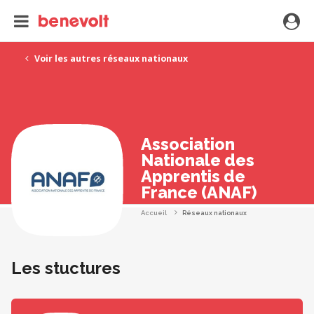
Voir les autres réseaux nationaux
Association
Nationale des
Apprentis de
France (ANAF)
Accueil
Réseaux nationaux
Les stuctures