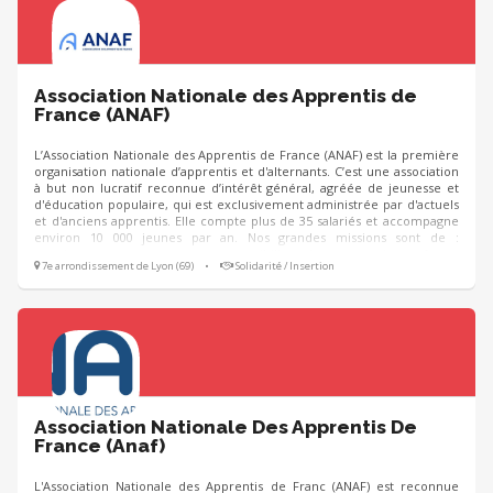
Association Nationale des Apprentis de
France (ANAF)
L’Association Nationale des Apprentis de France (ANAF) est la première
organisation nationale d’apprentis et d'alternants. C’est une association
à but non lucratif reconnue d’intérêt général, agréée de jeunesse et
d'éducation populaire, qui est exclusivement administrée par d'actuels
et d'anciens apprentis. Elle compte plus de 35 salariés et accompagne
environ 10 000 jeunes par an. Nos grandes missions sont de :
représenter, accompagner et sensibiliser les apprentis et futurs
7e arrondissement de Lyon (69)
•
Solidarité / Insertion
apprentis.
Association Nationale Des Apprentis De
France (Anaf)
L'Association Nationale des Apprentis de Franc (ANAF) est reconnue