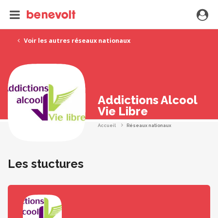
Voir les autres réseaux nationaux
Addictions Alcool
Vie Libre
Accueil
Réseaux nationaux
Les stuctures