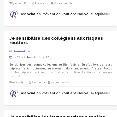
Égletons (19)
•
Ponctuel
•
Vivre ensemble
Association Prévention Routière Nouvelle-Aquitaine
Je sensibilise des collégiens aux risques
routiers
Animation
Le 12 octobre de 10h à 17h
Sensibiliser des jeunes collégiens au Bien Voir et Etre Vu lors de leurs
déplacements nocturnes, au moment du changement d'heure. Focus
sur les déplacement vélo, trottinettes, et piéton. L'action aura lieu en
parallèle du cross.
Nérac (47)
•
Ponctuel
•
Vivre ensemble
Association Prévention Routière Nouvelle-Aquitaine