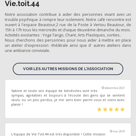
Vie.toit.44
Notre association contribue à aider des personnes vivant avec un
trouble psychique à rompre leur isolement. Notre café rencontre est
ouvert à l'espace Beautour,2 rue de la Poste à Vertou Beautour, de
15h à 17h tous les mercredis et chaque deuxième dimanche du mois.
Activités existantes : Yoga Tango, Chant, Arts Plastiques, sorties..
Nous cherchons des personnes pour nous aider à mettre en place
un atelier d'expression -théâtrale ainsi que d' autres ateliers dans
une ambiance conviviale.
VOIR LES AUTRES MISSIONS DE L'ASSOCIATION
décembre 2021
Sabine et toute son équipe de bénévoles sont très
sympas, agréables et toujours à l'écoute des gens qui se sentent
seuls, ou un peu perdus, je me sens bien parmi vous et viens avec
plaisir !
(*)
(*)
(*)
(*)
(*)
mai 2019
L'équipe de Vie.Toit.44 est très disponible ! Cette mission