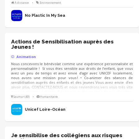
édition du challenge mobilisera plus de 75 000 personnes, avec une
À distance
•
Environnement
campagne axée sur la santé, de nouveaux outils et de nombreux
événements de sensibilisation.
No Plastic In My Sea
Actions de Sensibilisation auprès des
Jeunes !
Animation
Nous concevons le bénévolat comme une expérience personnalisée et
personnalisable ! Si vous êtes sensible aux droits de l’enfant, que vous
avez un peu de temps et avez envie d’agir avec UNICEF localement,
nous avons une mission pour vous ! • Co-animer des séances de
sensibilisation auprès des enfants et des jeunes Vous avez envie d’en
savoir plus, CONTACTEZ-NOUS et nous reviendrons vers vous très vite
pour un premier échange. Découvrez quelques-unes de nos réussites :
Le Prix littérature jeunesse UNICEF, l'anniversaire de la CIDE le 20
Saumur (49)
•
Humanitaire
novembre, la consultation nationale..
Unicef Loire-Océan
Je sensibilise des collégiens aux risques