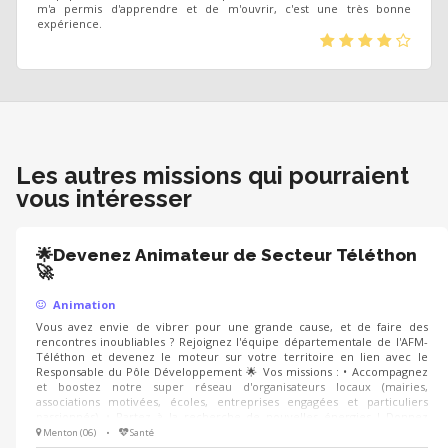
m'a permis d'apprendre et de m'ouvrir, c'est une très bonne
expérience.
(*)
(*)
(*)
(*)
(
)
Les autres missions qui pourraient
vous intéresser
🌟Devenez Animateur de Secteur Téléthon
🚀
Animation
Vous avez envie de vibrer pour une grande cause, et de faire des
rencontres inoubliables ? Rejoignez l'équipe départementale de l'AFM-
Téléthon et devenez le moteur sur votre territoire en lien avec le
Responsable du Pôle Développement 🌟 Vos missions : • Accompagnez
et boostez notre super réseau d'organisateurs locaux (mairies,
associations motivées, écoles, entreprises engagées et particuliers
passionnés). • Partez à la recherche de nouvelles énergies ! Donnez
envie à de futurs partenaires de se lancer dans l'aventure pour faire
Menton (06)
•
Santé
grimper la collecte. • Présentez avec votre coeur les combats, les