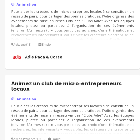
Animation
Pour aider les créateurs de microentreprises locales à se constituer un
réseau de pairs, pour partager des bonnes pratiques, l'Adie organise des
évènements de mise en réseau via des "Clubs Adie" Avec les équipes
locales, pilotez ou participez à l’organisation de ces évènements
(environ 1/trimestre) : ■ vous participez au choix d’une thématique et
recherchez les intervenants ■ vous ciblez les créateurs d’entreprise de
l’Adie et les invitez ■ vous cherchez la mise à disposition d’un lieu (chez
un partenaire, un client...) et préparez la logistique LE JOUR J, vous
Aubagne (13)
•
Emploi
pouvez co-animer les échanges, recueillir la satisfaction et les attentes
des participants pour d’autres événements
Adie Paca & Corse
Animez un club de micro-entrepreneurs
locaux
Animation
Pour aider les créateurs de microentreprises locales à se constituer un
réseau de pairs, pour partager des bonnes pratiques, l'Adie organise des
évènements de mise en réseau via des "Clubs Adie" Avec les équipes
locales, pilotez ou participez à l’organisation de ces évènements
(environ 1/trimestre) : ■ vous participez au choix d’une thématique et
recherchez les intervenants ■ vous ciblez les créateurs d’entreprise de
l’Adie et les invitez ■ vous cherchez la mise à disposition d’un lieu (chez
un partenaire, un client...) et préparez la logistique LE JOUR J, vous
Aix-en-Provence (13)
•
Emploi