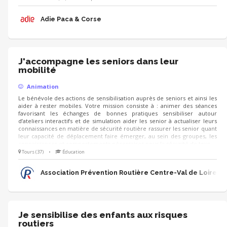
pouvez co-animer les échanges, recueillir la satisfaction et les attentes
des participants pour d’autres événements
Adie Paca & Corse
J'accompagne les seniors dans leur
mobilité
Animation
Le bénévole des actions de sensibilisation auprès de seniors et ainsi les
aider à rester mobiles. Votre mission consiste à : animer des séances
favorisant les échanges de bonnes pratiques sensibiliser autour
d’ateliers interactifs et de simulation aider les senior à actualiser leurs
connaissances en matière de sécurité routière rassurer les senior quant
leur capacité de déplacement faire émerger, au sein des groupes, les
connaissances et comportements nécessaires pour la sécurité de tous
Tours (37)
•
Éducation
Association Prévention Routière Centre-Val de Loire
Je sensibilise des enfants aux risques
routiers