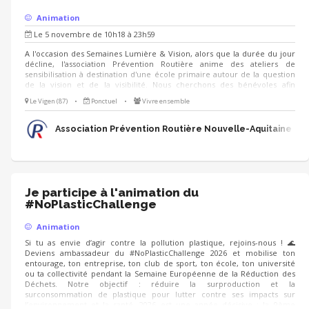
Animation
Le 5 novembre de 10h18 à 23h59
A l'occasion des Semaines Lumière & Vision, alors que la durée du jour
décline, l'association Prévention Routière anime des ateliers de
sensibilisation à destination d'une école primaire autour de la question
de la vision et de la visibilité. Nous cherchons des bénévoles afin
d'animer des ateliers ludiques et simples à prendre en main : - quiz -
Le Vigen (87)
•
Ponctuel
•
Vivre ensemble
jeux de cherche et trouve - jeux de cartes - ... Nous serons ravis de vous
accueillir à cette occasion !
Association Prévention Routière Nouvelle-Aquitaine
Je participe à l'animation du
#NoPlasticChallenge
Animation
Si tu as envie d’agir contre la pollution plastique, rejoins-nous ! 🌊
Deviens ambassadeur du #NoPlasticChallenge 2026 et mobilise ton
entourage, ton entreprise, ton club de sport, ton école, ton université
ou ta collectivité pendant la Semaine Européenne de la Réduction des
Déchets. Notre objectif : réduire la surproduction et la
surconsommation de plastique pour lutter contre ses impacts sur
l’environnement et la santé. 2026 est une année décisive : la 9ème