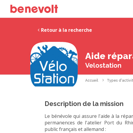
Retour à la recherche
Aide répara
Velostation
Accueil
Types d'activi
Description de la mission
Le bénévole qui assure l'aide à la rép
permanences de l'atelier Port du Rhin,
public français et allemand :