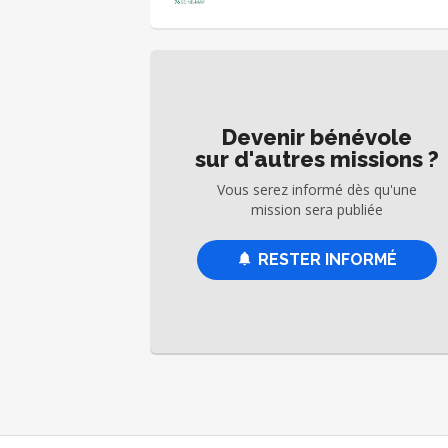
besoin d’être un pro du bâtiment : votre 
sens, votre savoir-faire et votre bo
humeur suffisent ! ⏰ Missions ponctuell
selon vos disponibilités – flexibilité garan
📍 Interventions dans nos locaux du Havre
Devenir bénévole
sur d'autres missions ?
Vous serez informé dès qu'une
mission sera publiée
RESTER INFORMÉ