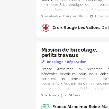
tenir notre Brico-boutique, ou nous vend
de l'outillage, des vêtements et chaussu
de travail neuf à prix cassés. Votre miss
Les Abrets en Dauphiné (38)
•
Humanitai
consistera à accueillir les clients , mettre
rayon les produits. Notre boutique 
Croix Rouge Les Vallons De L
ouverte toutes les 2 semaines le samedi
10h à 17h dans notre local aux Abrets
Dauphiné. Vous serez accompagné dès
début de votre mission.
Mission de bricolage,
petits travaux
Bricolage / Réparation
France Alzheimer 76 recherche d
bénévoles bricoleurs pour nous aide
entretenir et améliorer nos loca
associatifs. 🔧 Vos missions (selon vos env
et compétences) : Petites réparati
(poignées, portes, serrures…) Travaux
Le Havre (76)
•
Santé
rafraîchissement (peinture, agencem
léger) Aide ponctuelle comme montage
France Alzheimer Seine-Mar
meubles ou réorganisations internes 👥 