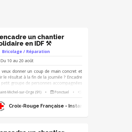
’encadre un chantier
olidaire en IDF ⚒️
Bricolage / Réparation
Du 10 au 20 août
 veux donner un coup de main concret et
ir le résultat à la fin de la journée ? Encadre
 petit groupe de personnes accompagnées
r la Croix-Rouge française dans la
aint-Michel-sur-Orge (91)
•
Ponctuel
•
Solidarité / Insertion
alisation de petits travaux dans un espace
accueil en Île-de-France. Peinture, montage
onales
Croix-Rouge Française - Instances Nationales
 meubles, déco, personnalisation des
paces, le temps d'une ou deux journées.
 bon niveau en bricolage est recommandé,
est toi l'expert du chantier ! Missions
valuer les travaux à réaliser et valider leur