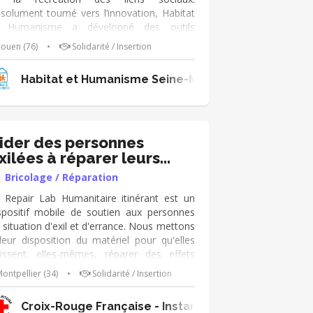
solument tourné vers l’innovation, Habitat
t Humanisme a développé des outils
onomiques à vocation sociale. En Seine-
ouen (76)
•
Solidarité / Insertion
ritime ce sont 110 logements et plus
une centaine de famille accompagnée au
 Blois
Habitat et Humanisme Seine-Maritime
otidien. Vous rejoindrez une équipe
ructurée de 75 bénévoles au niveau
partemental.
ider des personnes
xilées à réparer leurs
bjets
Bricolage / Réparation
 Repair Lab Humanitaire itinérant est un
spositif mobile de soutien aux personnes
 situation d'exil et d'errance. Nous mettons
leur disposition du matériel pour qu'elles
issent, elles-mêmes, réparer des effets
rsonnels endommagés par des conditions
ontpellier (34)
•
Solidarité / Insertion
 vie souvent difficiles. En tant que bénévole
parateur au sein du Repair Lab, tes
onales
Croix-Rouge Française - Instances Nationales
ssions sont : ➔ Aider au diagnostic de