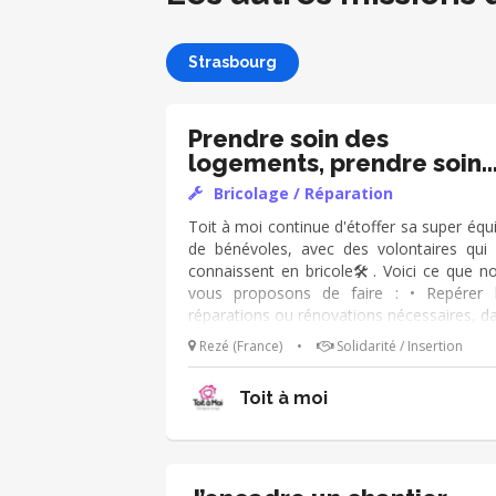
Strasbourg
Prendre soin des
logements, prendre soin
des gens
Bricolage / Réparation
Toit à moi continue d'étoffer sa super équ
de bénévoles, avec des volontaires qui 
connaissent en bricole🛠️​. Voici ce que n
vous proposons de faire : • Repérer 
réparations ou rénovations nécessaires, d
les logements des personnes accompagn
Rezé (France)
•
Solidarité / Insertion
🤝​, • Réaliser les réparations les plus simpl
seul, avec d’autres bénévoles, ou avec 
Toit à moi
personnes accompagnées, en fonction 
travaux, et de ce que vous savez faire
Solliciter des entreprises sur les interventi
jugées plus complexes (et on est là pour
échanger avec les bénévoles :)) • Parta