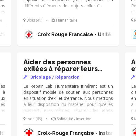
ons
différents éléments des objets collectés
Ré
res
e
ion
éc
re
Blois (41)
•
Humanitaire
R
 en
Ma
est
d’
'isère
Croix Rouge Francaise - Unité locale de
 de
qu
 en
st
 le
dé
Aider des personnes
A
exilées à réparer leurs
e
objets
o
Bricolage / Réparation
es
Le Repair Lab Humanitaire itinérant est un
Le
r à
dispositif mobile de soutien aux personnes
di
ux
en situation d'exil et d'errance. Nous mettons
en
ies
à leur disposition du matériel pour qu'elles
à 
ons
puissent, elles-mêmes, réparer des effets
pu
 de
personnels endommagés par des conditions
pe
Lyon (69)
•
Solidarité / Insertion
M
ent
de vie souvent difficiles. En tant que bénévole
de
 de
réparateur au sein du Repair Lab, tes
ré
itime
Croix-Rouge Française - Instances Nati
Pas
missions sont : ➔ Aider au diagnostic de
mi