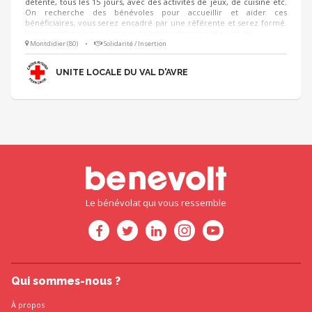
détente, tous les 15 jours, avec des activités de jeux, de cuisine etc.
On recherche des bénévoles pour accueillir et aider ces
bénéficiaires, vous serez encadré par une référente et serez formé.
Venez renforcer nos équipes de bénévoles sur cette activité.
Montdidier (80)
•
Solidarité / Insertion
UNITE LOCALE DU VAL D'AVRE
Le bénévolat qui vous ressemble
Qui sommes-nous ?
À propos